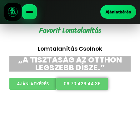
Ajánlatkérés
Favorit Lomtalanítás
Lomtalanítás Csolnok
„A TISZTASÁG AZ OTTHON
LEGSZEBB DÍSZE.”
AJÁNLATKÉRÉS
06 70 426 44 36