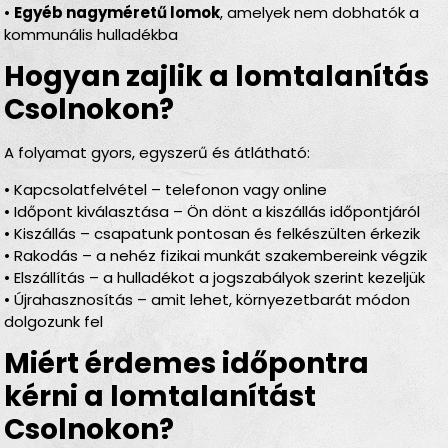
•
Egyéb nagyméretű lomok
, amelyek nem dobhatók a
kommunális hulladékba
Hogyan zajlik a lomtalanítás
Csolnokon?
A folyamat gyors, egyszerű és átlátható:
• Kapcsolatfelvétel – telefonon vagy online
• Időpont kiválasztása – Ön dönt a kiszállás időpontjáról
• Kiszállás – csapatunk pontosan és felkészülten érkezik
• Rakodás – a nehéz fizikai munkát szakembereink végzik
• Elszállítás – a hulladékot a jogszabályok szerint kezeljük
• Újrahasznosítás – amit lehet, környezetbarát módon
dolgozunk fel
Miért érdemes időpontra
kérni a lomtalanítást
Csolnokon?