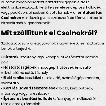
bútorok, meghibásodott háztartási gépek, elavult
elektronikai eszközök, kerti felszerelések, építési hulladék
vagy padláson, pincében őrzött lomok – a
lomtalanítás
Csolnokon
mindezek gyors, szakszerű és környezetbarát
eltávolításáról gondoskodik.
Mit szállítunk el Csolnokról?
Szolgáltatásunk a leggyakoribb nagyméretű és háztartási
lomokra terjed ki:
•
Bútorok:
szekrény, ágy, kanapé, étkezőasztal, komód,
polc
•
Háztartási gépek:
mosógép, hűtőszekrény, sütő,
mikrohullámú sütő, tűzhely
•
Elektronikai eszközök:
televízió, számítógép, monitor,
nyomtató
•
Kerti és udvari felszerelések:
bicikli, kerti bútorok,
műanyag vagy fa eszközök
•
Építési és bontási hulladék:
faanyagok, nyílászárók,
fém elemek, törmelék