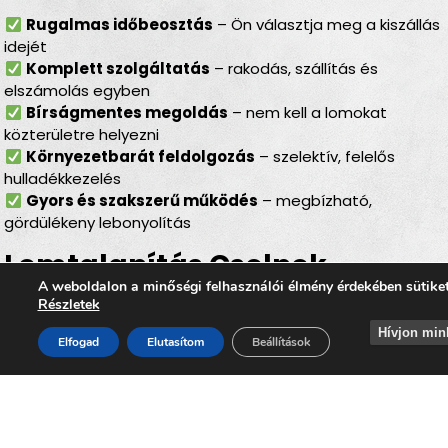
Rugalmas időbeosztás
– Ön választja meg a kiszállás
idejét
Komplett szolgáltatás
– rakodás, szállítás és
elszámolás egyben
Bírságmentes megoldás
– nem kell a lomokat
közterületre helyezni
Környezetbarát feldolgozás
– szelektív, felelős
hulladékkezelés
Gyors és szakszerű működés
– megbízható,
gördülékeny lebonyolítás
Lomtalanítás Csolnok –
A weboldalon a minőségi felhasználói élmény érdekében sütike
ideális választás minden
Részletek
helyzetben
Hívjon min
Elfogad
Elutasítom
Beállítások
Akár
lakásfelújításról, költözésről, garázsrendezésről,
padlás- vagy pinceürítésről, udvartakarításról vagy
melléképület kiürítéséről
van szó, a
lomtalanítás
Csolnokon
minden esetben gyors, tiszta és