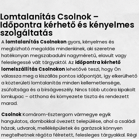
Lomtalanítás Csolnok –
Időpontra kérhető és kényelmes
szolgáltatás
A
lomtalanítás Csolnokon
gyors, kényelmes és
megbízható megoldás mindenkinek, aki szeretne
hatékonyan megszabadulni nagyméretű, elavult vagy
feleslegessé vált tárgyaktól. Az
időpontra kérhető
lomelszállítás Csolnokon
lehetővé teszi, hogy Ön
válassza meg a kiszállás pontos időpontját, így elkerülhető
a közterületi lomtalanítás minden kellemetlensége,
zsúfoltsága és a bírságveszély. Nincs több utcára kipakolt
lomkupac – otthona és környezete tiszta és rendezett
marad.
Csolnok
Komárom-Esztergom vármegye egyik
hangulatos, dombokkal övezett települése, ahol a családi
házak, udvarok, melléképületek és garázsok könnyen
megtelhetnek régóta félretett, felesleges tárgyakkal. Régi