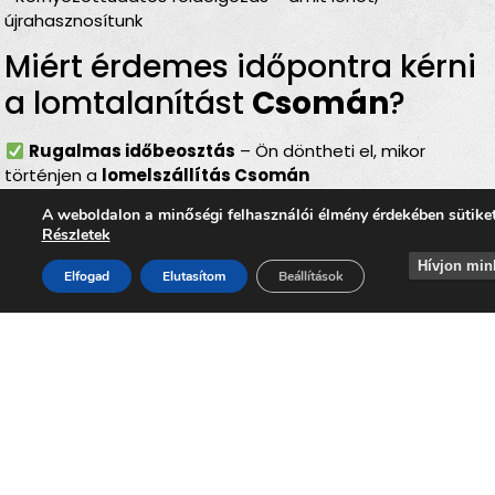
újrahasznosítunk
Miért érdemes időpontra kérni
a lomtalanítást
Csomán
?
Rugalmas időbeosztás
– Ön döntheti el, mikor
történjen a
lomelszállítás Csomán
Komplett szolgáltatás
– rakodás, szállítás és
A weboldalon a minőségi felhasználói élmény érdekében sütike
elszámolás egyben
Részletek
Bírságmentes megoldás
– nem kell közterületre
Hívjon min
kihelyezni a lomokat
Elfogad
Elutasítom
Beállítások
Környezetbarát feldolgozás
– felelős, szelektív
hulladékkezelés
Gyors és szakszerű
– minden gördülékenyen,
biztonságosan történik
Lomtalanítás
Csoma
– ideális
választás minden helyzetben