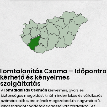
Lomtalanítás Csoma – Időpontra
kérhető és kényelmes
szolgáltatás
A
lomtalanítás Csomán
kényelmes, gyors és
biztonságos megoldást kínál minden lakos és vállalkozás
számára, akik szeretnének megszabadulni nagyméretű,
elhasználódott vagy feleslegessé vált tárgyaiktól. Az