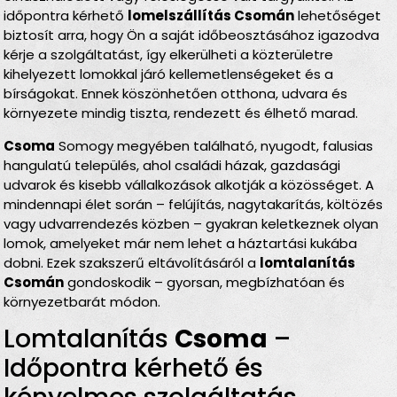
időpontra kérhető
lomelszállítás Csomán
lehetőséget
biztosít arra, hogy Ön a saját időbeosztásához igazodva
kérje a szolgáltatást, így elkerülheti a közterületre
kihelyezett lomokkal járó kellemetlenségeket és a
bírságokat. Ennek köszönhetően otthona, udvara és
környezete mindig tiszta, rendezett és élhető marad.
Csoma
Somogy megyében található, nyugodt, falusias
hangulatú település, ahol családi házak, gazdasági
udvarok és kisebb vállalkozások alkotják a közösséget. A
mindennapi élet során – felújítás, nagytakarítás, költözés
vagy udvarrendezés közben – gyakran keletkeznek olyan
lomok, amelyeket már nem lehet a háztartási kukába
dobni. Ezek szakszerű eltávolításáról a
lomtalanítás
Csomán
gondoskodik – gyorsan, megbízhatóan és
környezetbarát módon.
Lomtalanítás
Csoma
–
Időpontra kérhető és