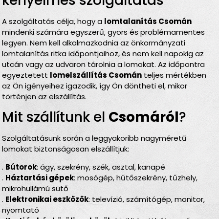
kényelmes szolgáltatás
A szolgáltatás célja, hogy a
lomtalanítás Csomán
mindenki számára egyszerű, gyors és problémamentes
legyen. Nem kell alkalmazkodnia az önkormányzati
lomtalanítás ritka időpontjaihoz, és nem kell napokig az
utcán vagy az udvaron tárolnia a lomokat. Az időpontra
egyeztetett
lomelszállítás Csomán
teljes mértékben
az Ön igényeihez igazodik, így Ön döntheti el, mikor
történjen az elszállítás.
Mit szállítunk el
Csomáról
?
Szolgáltatásunk során a leggyakoribb nagyméretű
lomokat biztonságosan elszállítjuk:
.
Bútorok
: ágy, szekrény, szék, asztal, kanapé
.
Háztartási gépek
: mosógép, hűtőszekrény, tűzhely,
mikrohullámú sütő
.
Elektronikai eszközök
: televízió, számítógép, monitor,
nyomtató