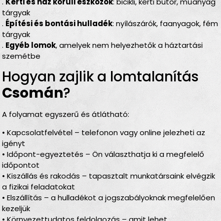
.
Kerti és ház körüli eszközök
: bicikli, kerti bútor, műanyag
tárgyak
.
Építési és bontási hulladék
: nyílászárók, faanyagok, fém
tárgyak
.
Egyéb lomok
, amelyek nem helyezhetők a háztartási
szemétbe
Hogyan zajlik a lomtalanítás
Csomán
?
A folyamat egyszerű és átlátható:
• Kapcsolatfelvétel – telefonon vagy online jelezheti az
igényt
• Időpont-egyeztetés – Ön választhatja ki a megfelelő
időpontot
• Kiszállás és rakodás – tapasztalt munkatársaink elvégzik
a fizikai feladatokat
• Elszállítás – a hulladékot a jogszabályoknak megfelelően
kezeljük
• Környezettudatos feldolgozás – amit lehet,