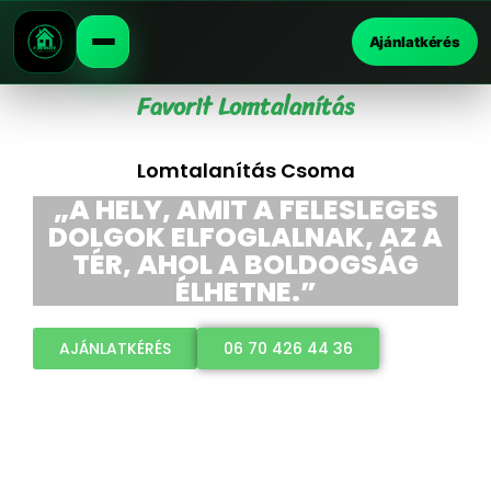
Ajánlatkérés
Favorit Lomtalanítás
Lomtalanítás Csoma
„A HELY, AMIT A FELESLEGES
DOLGOK ELFOGLALNAK, AZ A
TÉR, AHOL A BOLDOGSÁG
ÉLHETNE.”
AJÁNLATKÉRÉS
06 70 426 44 36