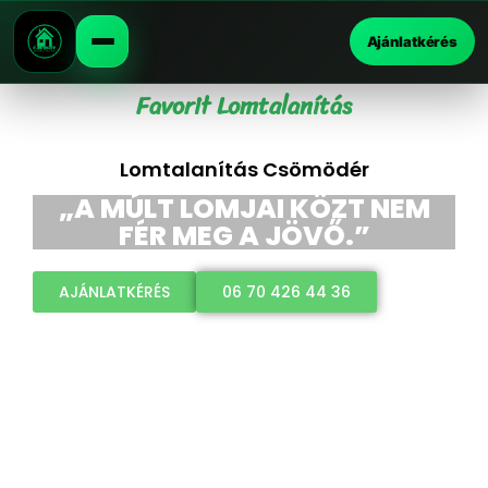
Ajánlatkérés
Favorit Lomtalanítás
Lomtalanítás Csömödér
„A MÚLT LOMJAI KÖZT NEM
FÉR MEG A JÖVŐ.”
AJÁNLATKÉRÉS
06 70 426 44 36