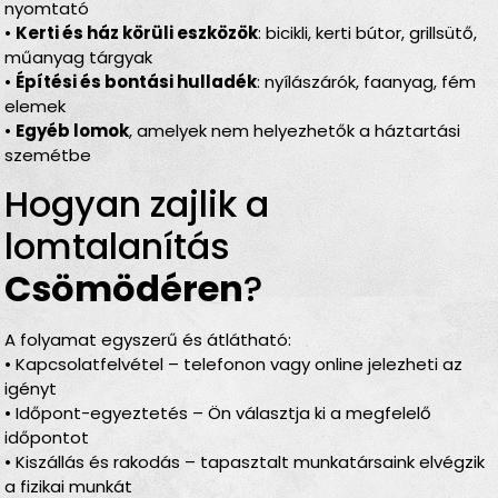
nyomtató
•
Kerti és ház körüli eszközök
: bicikli, kerti bútor, grillsütő,
műanyag tárgyak
•
Építési és bontási hulladék
: nyílászárók, faanyag, fém
elemek
•
Egyéb lomok
, amelyek nem helyezhetők a háztartási
szemétbe
Hogyan zajlik a
lomtalanítás
Csömödéren
?
A folyamat egyszerű és átlátható:
• Kapcsolatfelvétel – telefonon vagy online jelezheti az
igényt
• Időpont-egyeztetés – Ön választja ki a megfelelő
időpontot
• Kiszállás és rakodás – tapasztalt munkatársaink elvégzik
a fizikai munkát