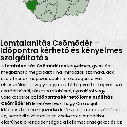
Lomtalanítás Csömödér –
Időpontra kérhető és kényelmes
szolgáltatás
A
lomtalanítás Csömödéren
kényelmes, gyors és
megbízható megoldást kínál mindazok számára, akik
szeretnének megszabadulni a feleslegessé vált,
elhasználódott vagy nagyméretű tárgyaiktól. Legyen szó
családi házról, társasházi lakásról, nyaralóról vagy
vállalkozásról, az
időpontra kérhető lomelszállítás
Csömödéren
lehetővé teszi, hogy Ön a saját
időbeosztásához igazodva intézze a lomok elszállítását.
Így nem kell a közterületre kihelyezni a hulladékot,
elkerülheti a rendetlenséget, a kellemetlenségeket és az