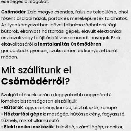
esetleges bírságokat.
Csömödér
Zala megye csendes, falusias települése, ahol
főként családi házak, porták és melléképületek találhatók.
Az ilyen környezetben idővel felhalmozódhatnak régi
bútorok, elromlott háztartási gépek, elavult elektronikai
eszközök vagy felújításból visszamaradt anyagok. Ezek
eltávolításáról a
lomtalanítás Csömödéren
gondoskodik gyorsan, szakszerűen és környezetbarát
módon.
Mit szállítunk el
Csömödérről
?
Szolgáltatásunk során a leggyakoribb nagyméretű
lomokat biztonságosan elszállítjuk:
•
Bútorok
: ágy, szekrény, komód, asztal, szék, kanapé
•
Háztartási gépek
: mosógép, hűtőszekrény, fagyasztó,
tűzhely, mikrohullámú sütő
•
Elektronikai eszközök
: televízió, számítógép, monitor,