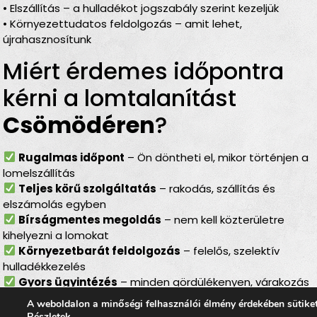
• Elszállítás – a hulladékot jogszabály szerint kezeljük
• Környezettudatos feldolgozás – amit lehet,
újrahasznosítunk
Miért érdemes időpontra
kérni a lomtalanítást
Csömödéren
?
Rugalmas időpont
– Ön döntheti el, mikor történjen a
lomelszállítás
Teljes körű szolgáltatás
– rakodás, szállítás és
elszámolás egyben
Bírságmentes megoldás
– nem kell közterületre
kihelyezni a lomokat
Környezetbarát feldolgozás
– felelős, szelektív
hulladékkezelés
Gyors ügyintézés
– minden gördülékenyen, várakozás
nélkül
A weboldalon a minőségi felhasználói élmény érdekében sütike
Részletek