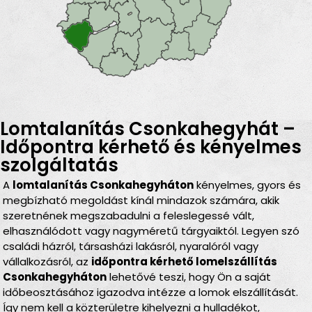
Lomtalanítás Csonkahegyhát –
Időpontra kérhető és kényelmes
szolgáltatás
A
lomtalanítás Csonkahegyháton
kényelmes, gyors és
megbízható megoldást kínál mindazok számára, akik
szeretnének megszabadulni a feleslegessé vált,
elhasználódott vagy nagyméretű tárgyaiktól. Legyen szó
családi házról, társasházi lakásról, nyaralóról vagy
vállalkozásról, az
időpontra kérhető lomelszállítás
Csonkahegyháton
lehetővé teszi, hogy Ön a saját
időbeosztásához igazodva intézze a lomok elszállítását.
Így nem kell a közterületre kihelyezni a hulladékot,