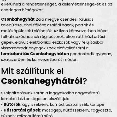
elkerülheti a rendetlenséget, a kellemetlenségeket és az
esetleges bírságokat.
Csonkahegyhát
Zala megye csendes, falusias
települése, ahol főként családi házak, porták és
melléképületek találhatók. Az ilyen környezetben idővel
felhalmozódhatnak régi bútorok, elromlott háztartási
gépek, elavult elektronikai eszközök vagy felújításból
visszamaradt anyagok. Ezek eltávolításáról a
lomtalanítás Csonkahegyháton
gondoskodik gyorsan,
szakszerűen és környezetbarát módon.
Mit szállítunk el
Csonkahegyhátról
?
Szolgáltatásunk során a leggyakoribb nagyméretű
lomokat biztonságosan elszállítjuk:
•
Bútorok
: ágy, szekrény, komód, asztal, szék, kanapé
•
Háztartási gépek
: mosógép, hűtőszekrény, fagyasztó,
tűzhely, mikrohullámú sütő