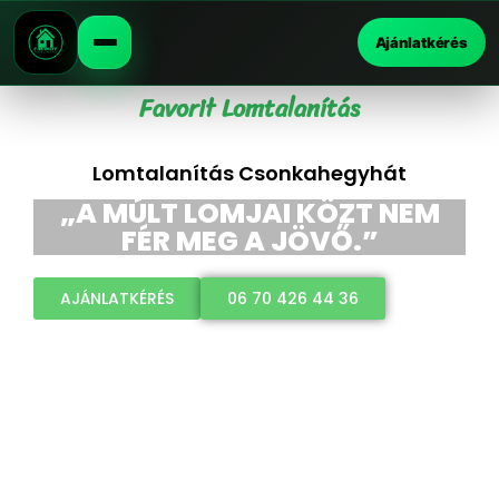
Ajánlatkérés
Favorit Lomtalanítás
Lomtalanítás Csonkahegyhát
„A MÚLT LOMJAI KÖZT NEM
FÉR MEG A JÖVŐ.”
AJÁNLATKÉRÉS
06 70 426 44 36