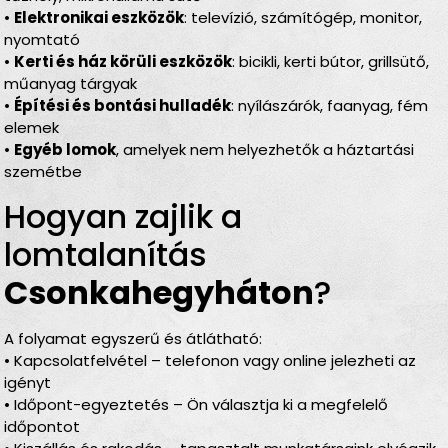
•
Elektronikai eszközök
: televízió, számítógép, monitor,
nyomtató
•
Kerti és ház körüli eszközök
: bicikli, kerti bútor, grillsütő,
műanyag tárgyak
•
Építési és bontási hulladék
: nyílászárók, faanyag, fém
elemek
•
Egyéb lomok
, amelyek nem helyezhetők a háztartási
szemétbe
Hogyan zajlik a
lomtalanítás
Csonkahegyháton
?
A folyamat egyszerű és átlátható:
• Kapcsolatfelvétel – telefonon vagy online jelezheti az
igényt
• Időpont-egyeztetés – Ön választja ki a megfelelő
időpontot