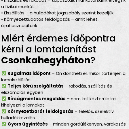
• Kiszállás és rakodás – tapasztalt munkatársaink elvégzik
a fizikai munkát
• Elszállítás – a hulladékot jogszabály szerint kezeljük
• Környezettudatos feldolgozás – amit lehet,
újrahasznosítunk
Miért érdemes időpontra
kérni a lomtalanítást
Csonkahegyháton
?
Rugalmas időpont
– Ön döntheti el, mikor történjen a
lomelszállítás
Teljes körű szolgáltatás
– rakodás, szállítás és
elszámolás egyben
Bírságmentes megoldás
– nem kell közterületre
kihelyezni a lomokat
Környezetbarát feldolgozás
– felelős, szelektív
hulladékkezelés
Gyors ügyintézés
– minden gördülékenyen, várakozás