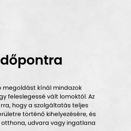
Időpontra
ó megoldást kínál mindazok
 feleslegessé vált lomoktól. Az
rra, hogy a szolgáltatás teljes
ületre történő kihelyezésére, és
n otthona, udvara vagy ingatlana