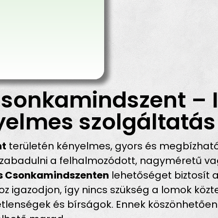
Csonkamindszent – 
yelmes szolgáltatás
nt
területén kényelmes, gyors és megbízhat
abadulni a felhalmozódott, nagyméretű vagy
tás Csonkamindszenten
lehetőséget biztosít a
igazodjon, így nincs szükség a lomok közter
emetlenségek és bírságok. Ennek köszönhetőe