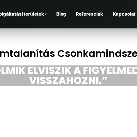
olgáltatási területek
Blog
Referenciák
Kapcsolat
▾
omtalanítás Csonkamindsze
LMIK ELVISZIK A FIGYELMED
VISSZAHOZNI.”