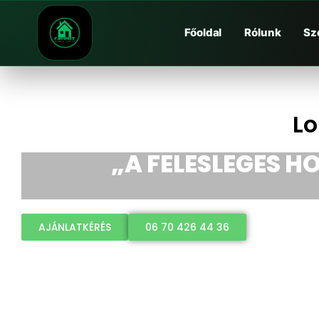
Főoldal
Rólunk
Sz
L
„A FELESLEGES HO
AJÁNLATKÉRÉS
06 70 426 44 36