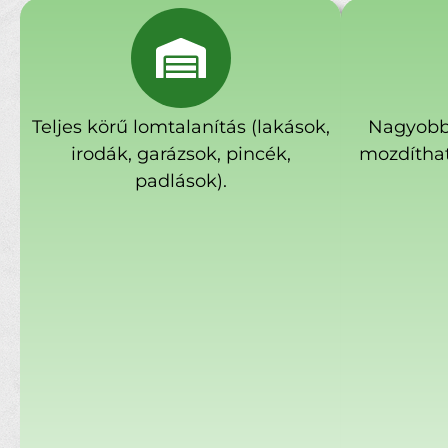
Teljes körű lomtalanítás (lakások,
Nagyobb
irodák, garázsok, pincék,
mozdíthat
padlások).