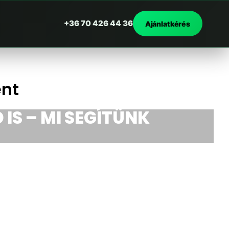
+36 70 426 44 36
Ajánlatkérés
nt
 IS – MI SEGÍTÜNK