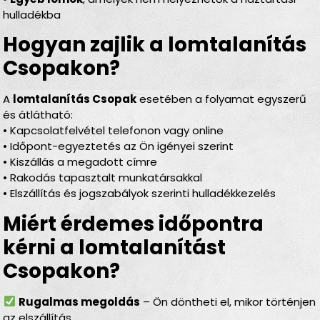
hulladékba
Hogyan zajlik a lomtalanítás
Csopakon?
A
lomtalanítás Csopak
esetében a folyamat egyszerű
és átlátható:
• Kapcsolatfelvétel telefonon vagy online
• Időpont-egyeztetés az Ön igényei szerint
• Kiszállás a megadott címre
• Rakodás tapasztalt munkatársakkal
• Elszállítás és jogszabályok szerinti hulladékkezelés
Miért érdemes időpontra
kérni a lomtalanítást
Csopakon?
Rugalmas megoldás
– Ön döntheti el, mikor történjen
az elszállítás