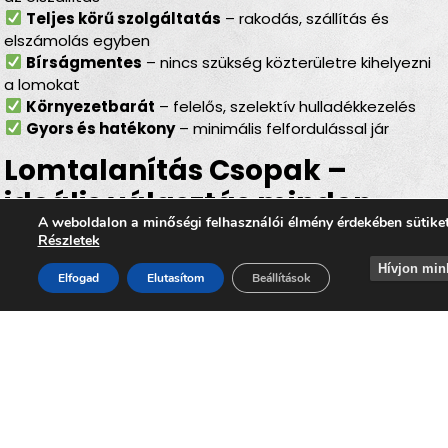
Teljes körű szolgáltatás
– rakodás, szállítás és
elszámolás egyben
Bírságmentes
– nincs szükség közterületre kihelyezni
a lomokat
Környezetbarát
– felelős, szelektív hulladékkezelés
Gyors és hatékony
– minimális felfordulással jár
Lomtalanítás Csopak –
ideális választás minden
A weboldalon a minőségi felhasználói élmény érdekében sütike
helyzetben
Részletek
Hívjon min
Akár
költözésről, lakásfelújításról, garázs- vagy
Elfogad
Elutasítom
Beállítások
pinceürítésről, irodai selejtezésről vagy egy nagyobb
rendrakásról
van szó, a
lomtalanítás Csopak
területén
mindig megbízható megoldást jelent. Az
időpontra
kérhető lomelszállítás Csopakon
lehetővé teszi, hogy
Ön gyorsan, kényelmesen és környezetbarát módon
szabaduljon meg minden felesleges lomtól, miközben
hozzájárul
Csopak
tiszta, rendezett és élhető