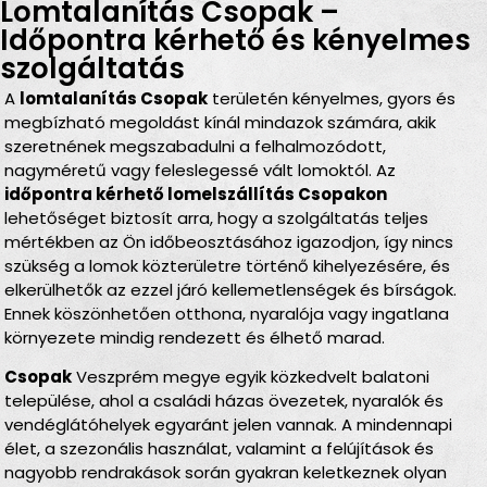
Lomtalanítás Csopak –
Időpontra kérhető és kényelmes
szolgáltatás
A
lomtalanítás Csopak
területén kényelmes, gyors és
megbízható megoldást kínál mindazok számára, akik
szeretnének megszabadulni a felhalmozódott,
nagyméretű vagy feleslegessé vált lomoktól. Az
időpontra kérhető lomelszállítás Csopakon
lehetőséget biztosít arra, hogy a szolgáltatás teljes
mértékben az Ön időbeosztásához igazodjon, így nincs
szükség a lomok közterületre történő kihelyezésére, és
elkerülhetők az ezzel járó kellemetlenségek és bírságok.
Ennek köszönhetően otthona, nyaralója vagy ingatlana
környezete mindig rendezett és élhető marad.
Csopak
Veszprém megye egyik közkedvelt balatoni
települése, ahol a családi házas övezetek, nyaralók és
vendéglátóhelyek egyaránt jelen vannak. A mindennapi
élet, a szezonális használat, valamint a felújítások és
nagyobb rendrakások során gyakran keletkeznek olyan