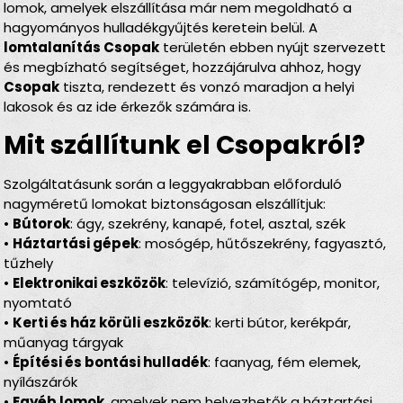
lomok, amelyek elszállítása már nem megoldható a
hagyományos hulladékgyűjtés keretein belül. A
lomtalanítás Csopak
területén ebben nyújt szervezett
és megbízható segítséget, hozzájárulva ahhoz, hogy
Csopak
tiszta, rendezett és vonzó maradjon a helyi
lakosok és az ide érkezők számára is.
Mit szállítunk el Csopakról?
Szolgáltatásunk során a leggyakrabban előforduló
nagyméretű lomokat biztonságosan elszállítjuk:
•
Bútorok
: ágy, szekrény, kanapé, fotel, asztal, szék
•
Háztartási gépek
: mosógép, hűtőszekrény, fagyasztó,
tűzhely
•
Elektronikai eszközök
: televízió, számítógép, monitor,
nyomtató
•
Kerti és ház körüli eszközök
: kerti bútor, kerékpár,
műanyag tárgyak
•
Építési és bontási hulladék
: faanyag, fém elemek,
nyílászárók
•
Egyéb lomok
, amelyek nem helyezhetők a háztartási