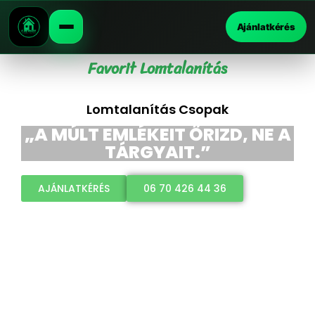
Ajánlatkérés
Favorit Lomtalanítás
Lomtalanítás Csopak
„A MÚLT EMLÉKEIT ŐRIZD, NE A
TÁRGYAIT.”
AJÁNLATKÉRÉS
06 70 426 44 36