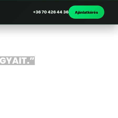
+36 70 426 44 36
Ajánlatkérés
RGYAIT.”