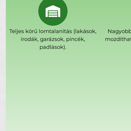
Teljes körű lomtalanítás (lakások,
Nagyobb
irodák, garázsok, pincék,
mozdíthat
padlások).