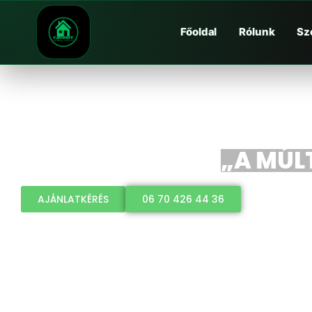
Főoldal
Rólunk
Sz
„A MÚLT
AJÁNLATKÉRÉS
06 70 426 44 36