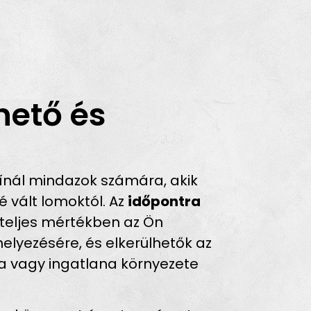
hető és
ínál mindazok számára, akik
 vált lomoktól. Az
időpontra
 teljes mértékben az Ön
helyezésére, és elkerülhetők az
ra vagy ingatlana környezete