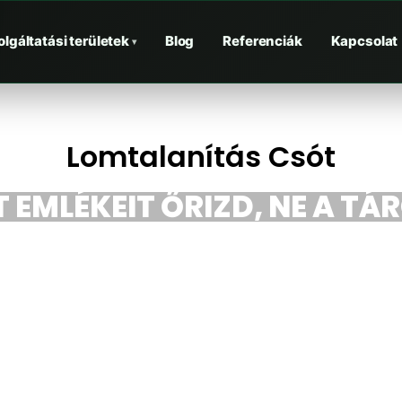
olgáltatási területek
Blog
Referenciák
Kapcsolat
▾
Lomtalanítás Csót
 EMLÉKEIT ŐRIZD, NE A TÁ