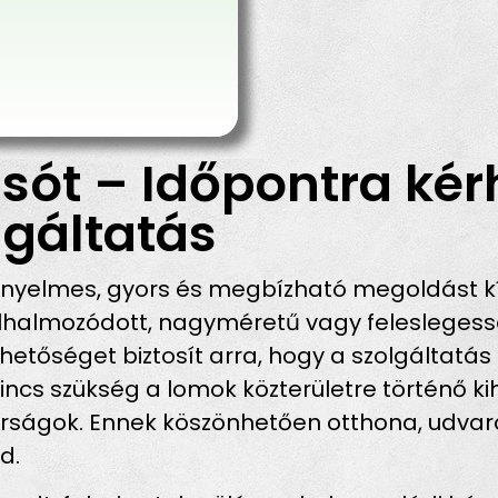
sót – Időpontra kér
gáltatás
ényelmes, gyors és megbízható megoldást k
halmozódott, nagyméretű vagy feleslegessé
hetőséget biztosít arra, hogy a szolgáltatás
incs szükség a lomok közterületre történő ki
bírságok. Ennek köszönhetően otthona, udva
d.