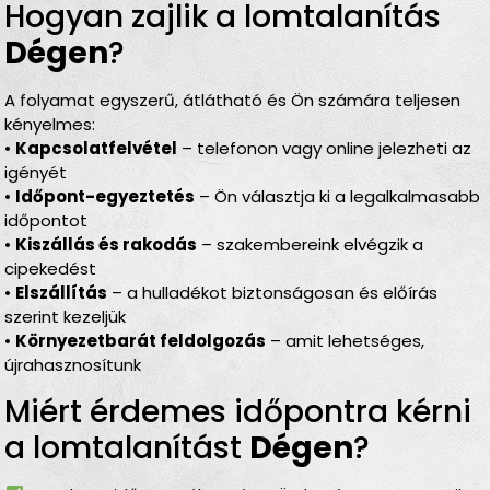
Hogyan zajlik a lomtalanítás
Dégen
?
A folyamat egyszerű, átlátható és Ön számára teljesen
kényelmes:
•
Kapcsolatfelvétel
– telefonon vagy online jelezheti az
igényét
•
Időpont-egyeztetés
– Ön választja ki a legalkalmasabb
időpontot
•
Kiszállás és rakodás
– szakembereink elvégzik a
cipekedést
•
Elszállítás
– a hulladékot biztonságosan és előírás
szerint kezeljük
•
Környezetbarát feldolgozás
– amit lehetséges,
újrahasznosítunk
Miért érdemes időpontra kérni
a lomtalanítást
Dégen
?