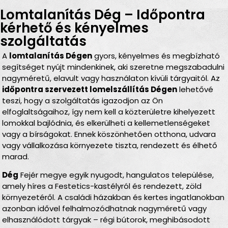
Lomtalanítás Dég – Időpontra
kérhető és kényelmes
szolgáltatás
A
lomtalanítás Dégen
gyors, kényelmes és megbízható
segítséget nyújt mindenkinek, aki szeretne megszabadulni
nagyméretű, elavult vagy használaton kívüli tárgyaitól. Az
időpontra szervezett lomelszállítás Dégen
lehetővé
teszi, hogy a szolgáltatás igazodjon az Ön
elfoglaltságaihoz, így nem kell a közterületre kihelyezett
lomokkal bajlódnia, és elkerülheti a kellemetlenségeket
vagy a bírságokat. Ennek köszönhetően otthona, udvara
vagy vállalkozása környezete tiszta, rendezett és élhető
marad.
Dég
Fejér megye egyik nyugodt, hangulatos települése,
amely híres a Festetics-kastélyról és rendezett, zöld
környezetéről. A családi házakban és kertes ingatlanokban
azonban idővel felhalmozódhatnak nagyméretű vagy
elhasználódott tárgyak – régi bútorok, meghibásodott