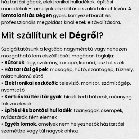
háztartási gépek, elektronikai hulladékok, építési
maradékok –, amelyek elszállítása szakértelmet kíván. A
lomtalanítás Dégen
gyors, környezetbarát és
professzionális megoldást kínál ezek eltávolítására.
Mit szállítunk el
Dégről
?
Szolgáltatásunk a legtöbb nagyméretű vagy nehezen
mozgatható lom elszállítását magában foglalja:
•
Bútorok
: ágy, szekrény, kanapé, komód, asztal, szék
•
Háztartási gépek
: mosógép, hűtő, szárítógép, tűzhely,
mikrohullámú sütő
•
Elektronikai eszközök
: televízió, monitor, számítógép,
nyomtató
•
Kerti és kültéri tárgyak
: bicikli, kerti bútorok, műanyag
felszerelések
•
Építési és bontási hulladék
: faanyagok, csempék,
nyílászárók, fém elemek
•
Egyéb lomok
, amelyek nem helyezhetők háztartási
szemétbe vagy túl nagyok ahhoz