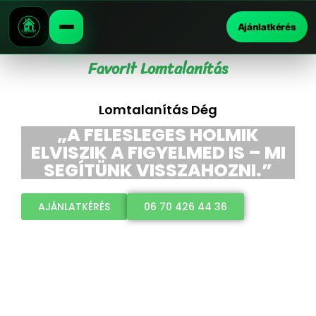
Ajánlatkérés
Favorit Lomtalanítás
Lomtalanítás Dég
„A FELESLEGES HOLMIK
ELVISZIK A FIGYELMED IS – MI
SEGÍTÜNK VISSZAHOZNI.”
AJÁNLATKÉRÉS
06 70 426 44 36