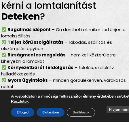
kérni a lomtalanítást
Deteken
?
Rugalmas időpont
– Ön döntheti el, mikor történjen a
lomelszállítás
Teljes körű szolgáltatás
– rakodás, szállítás és
elszámolás egyben
Bírságmentes megoldás
– nem kell közterületre
kihelyezni a lomokat
Környezetbarát feldolgozás
– felelős, szelektív
hulladékkezelés
Gyors ügyintézés
– minden gördülékenyen, várakozás
nélkül
Lomtalanítás
Deteken
–
A weboldalon a minőségi felhasználói élmény érdekében sütike
Részletek
ideális választás minden
Hívjon min
Elfogad
Elutasítom
Beállítások
helyzetben