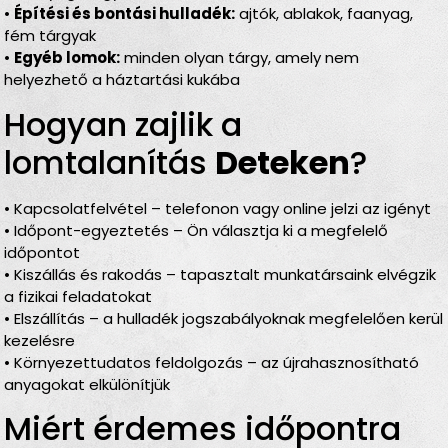
•
Építési és bontási hulladék:
ajtók, ablakok, faanyag,
fém tárgyak
•
Egyéb lomok:
minden olyan tárgy, amely nem
helyezhető a háztartási kukába
Hogyan zajlik a
lomtalanítás
Deteken
?
• Kapcsolatfelvétel – telefonon vagy online jelzi az igényt
• Időpont-egyeztetés – Ön választja ki a megfelelő
időpontot
• Kiszállás és rakodás – tapasztalt munkatársaink elvégzik
a fizikai feladatokat
• Elszállítás – a hulladék jogszabályoknak megfelelően kerül
kezelésre
• Környezettudatos feldolgozás – az újrahasznosítható
anyagokat elkülönítjük
Miért érdemes időpontra