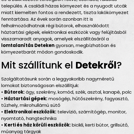
település. A családi házas környezet és a nyugodt utcák
miatt kiemelten fontos a rendezett, tiszta lakókörnyezet
fenntartása. Az évek során azonban itt is
felhalmozódhatnak régi bútorok, elhasználódott
háztartási gépek, elektronikai eszközök vagy felújításból
visszamaradt anyagok, amelyek elszállításáról a
lomtalanítás Deteken
gyorsan, megbízhatóan és
környezetbarát módon gondoskodik.
Mit szállítunk el
Detekről
?
Szolgáltatásunk során a leggyakoribb nagyméretű
lomokat biztonságosan elszállítjuk:
•
Bútorok:
ágy, szekrény, komód, szék, asztal, kanapé, polc
•
Háztartási gépek:
mosógép, hűtőszekrény, fagyasztó,
tűzhely, mikrohullámú sütő
•
Elektronikai eszközök:
televízió, számítógép, monitor,
nyomtató, hangtechnika
•
Kerti és ház körüli eszközök:
bicikli, kerti bútor, grillsütő,
műanyag tárgyak