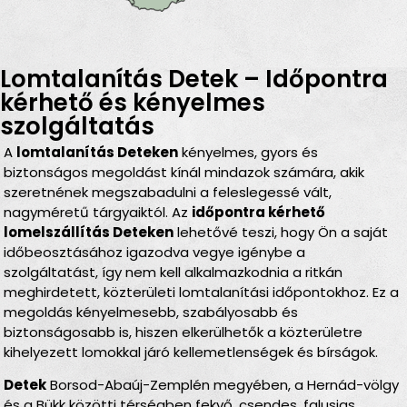
Lomtalanítás Detek – Időpontra
kérhető és kényelmes
szolgáltatás
A
lomtalanítás Deteken
kényelmes, gyors és
biztonságos megoldást kínál mindazok számára, akik
szeretnének megszabadulni a feleslegessé vált,
nagyméretű tárgyaiktól. Az
időpontra kérhető
lomelszállítás Deteken
lehetővé teszi, hogy Ön a saját
időbeosztásához igazodva vegye igénybe a
szolgáltatást, így nem kell alkalmazkodnia a ritkán
meghirdetett, közterületi lomtalanítási időpontokhoz. Ez a
megoldás kényelmesebb, szabályosabb és
biztonságosabb is, hiszen elkerülhetők a közterületre
kihelyezett lomokkal járó kellemetlenségek és bírságok.
Detek
Borsod-Abaúj-Zemplén megyében, a Hernád-völgy
és a Bükk közötti térségben fekvő, csendes, falusias