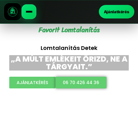
Ajánlatkérés
Favorit Lomtalanítás
Lomtalanítás Detek
„A MÚLT EMLÉKEIT ŐRIZD, NE A
TÁRGYAIT.”
AJÁNLATKÉRÉS
06 70 426 44 36