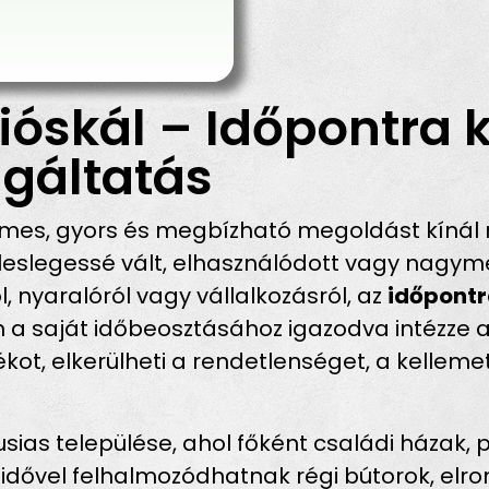
ióskál – Időpontra 
gáltatás
mes, gyors és megbízható megoldást kínál 
eslegessé vált, elhasználódott vagy nagymé
l, nyaralóról vagy vállalkozásról, az
időpontr
 a saját időbeosztásához igazodva intézze a 
dékot, elkerülheti a rendetlenséget, a kelle
sias települése, ahol főként családi házak, 
 idővel felhalmozódhatnak régi bútorok, elro