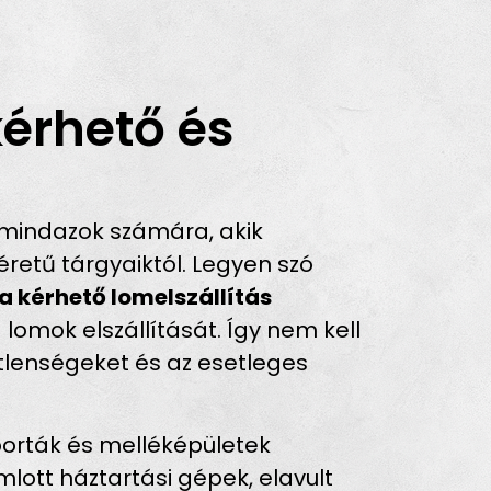
kérhető és
mindazok számára, akik
retű tárgyaiktól. Legyen szó
a kérhető lomelszállítás
lomok elszállítását. Így nem kell
metlenségeket és az esetleges
porták és melléképületek
mlott háztartási gépek, elavult