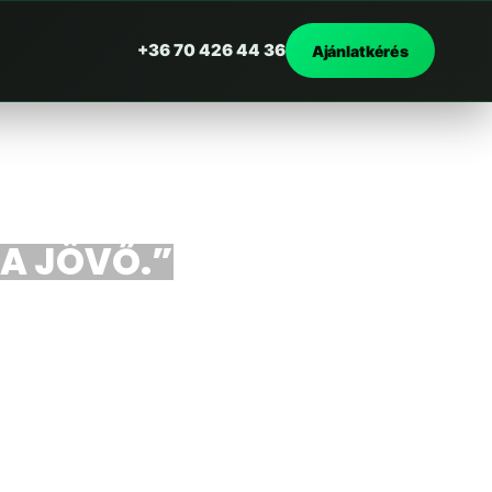
+36 70 426 44 36
Ajánlatkérés
 A JÖVŐ.”