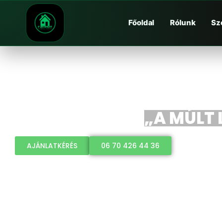
Főoldal
Rólunk
Sz
„A MÚLT 
AJÁNLATKÉRÉS
06 70 426 44 36