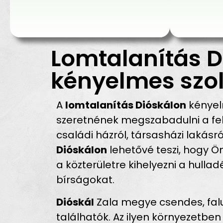
Lomtalanítás D
kényelmes szol
A
lomtalanítás Dióskálon
kényel
szeretnének megszabadulni a fel
családi házról, társasházi lakásró
Dióskálon
lehetővé teszi, hogy Ön
a közterületre kihelyezni a hulla
bírságokat.
Dióskál
Zala megye csendes, falu
találhatók. Az ilyen környezetben