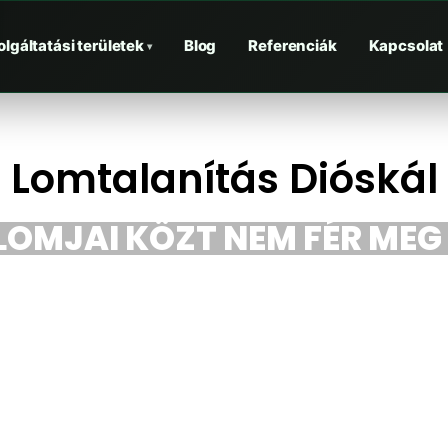
olgáltatási területek
Blog
Referenciák
Kapcsolat
▾
Lomtalanítás Dióskál
LOMJAI KÖZT NEM FÉR MEG