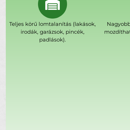
Teljes körű lomtalanítás (lakások,
Nagyobb
irodák, garázsok, pincék,
mozdíthat
padlások).