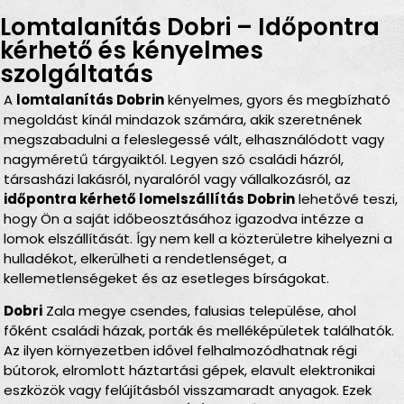
Lomtalanítás Dobri – Időpontra
kérhető és kényelmes
szolgáltatás
A
lomtalanítás Dobrin
kényelmes, gyors és megbízható
megoldást kínál mindazok számára, akik szeretnének
megszabadulni a feleslegessé vált, elhasználódott vagy
nagyméretű tárgyaiktól. Legyen szó családi házról,
társasházi lakásról, nyaralóról vagy vállalkozásról, az
időpontra kérhető lomelszállítás Dobrin
lehetővé teszi,
hogy Ön a saját időbeosztásához igazodva intézze a
lomok elszállítását. Így nem kell a közterületre kihelyezni a
hulladékot, elkerülheti a rendetlenséget, a
kellemetlenségeket és az esetleges bírságokat.
Dobri
Zala megye csendes, falusias települése, ahol
főként családi házak, porták és melléképületek találhatók.
Az ilyen környezetben idővel felhalmozódhatnak régi
bútorok, elromlott háztartási gépek, elavult elektronikai
eszközök vagy felújításból visszamaradt anyagok. Ezek