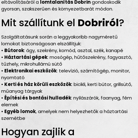
eltávolításáról a
lomtalanítás Dobrin
gondoskodik
gyorsan, szakszerűen és környezetbarát módon.
Mit szállítunk el
Dobriról
?
Szolgáltatásunk során a leggyakoribb nagyméretű
lomokat biztonságosan elszállítjuk:
•
Bútorok
: ágy, szekrény, komód, asztal, szék, kanapé
•
Háztartási gépek
: mosógép, hűtőszekrény, fagyasztó,
tűzhely, mikrohullámú sütő
•
Elektronikai eszközök
: televízió, számítógép, monitor,
nyomtató
•
Kerti és ház körüli eszközök
: bicikli, kerti bútor, grillsütő,
műanyag tárgyak
•
Építési és bontási hulladék
: nyílászárók, faanyag, fém
elemek
•
Egyéb lomok
, amelyek nem helyezhetők a háztartási
szemétbe
Hogyan zajlik a