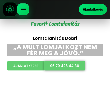
Ajánlatkérés
Favorit Lomtalanítás
Lomtalanítás Dobri
„A MÚLT LOMJAI KÖZT NEM
FÉR MEG A JÖVŐ.”
AJÁNLATKÉRÉS
06 70 426 44 36