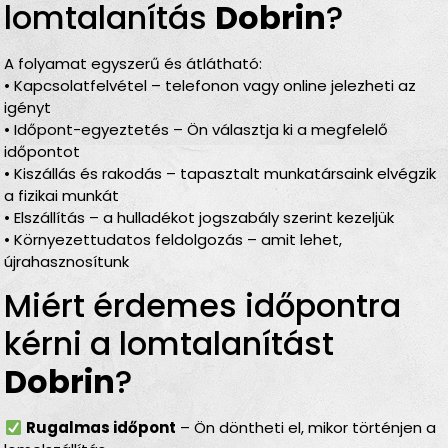
lomtalanítás
Dobrin
?
A folyamat egyszerű és átlátható:
• Kapcsolatfelvétel – telefonon vagy online jelezheti az
igényt
• Időpont-egyeztetés – Ön választja ki a megfelelő
időpontot
• Kiszállás és rakodás – tapasztalt munkatársaink elvégzik
a fizikai munkát
• Elszállítás – a hulladékot jogszabály szerint kezeljük
• Környezettudatos feldolgozás – amit lehet,
újrahasznosítunk
Miért érdemes időpontra
kérni a lomtalanítást
Dobrin
?
Rugalmas időpont
– Ön döntheti el, mikor történjen a