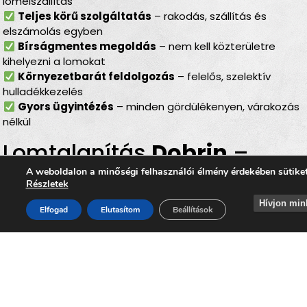
lomelszállítás
Teljes körű szolgáltatás
– rakodás, szállítás és
elszámolás egyben
Bírságmentes megoldás
– nem kell közterületre
kihelyezni a lomokat
Környezetbarát feldolgozás
– felelős, szelektív
hulladékkezelés
Gyors ügyintézés
– minden gördülékenyen, várakozás
nélkül
Lomtalanítás
Dobrin
–
ideális választás minden
A weboldalon a minőségi felhasználói élmény érdekében sütike
Részletek
helyzetben
Hívjon min
Elfogad
Elutasítom
Beállítások
Legyen szó
költözésről, lakásfelújításról,
irodaköltözésről, garázs- vagy padlásürítésről
, a
lomtalanítás Dobrin
minden helyzetben ideális
megoldást nyújt. Az
időpontra kérhető lomelszállítás
Dobrin
segítségével Ön gyorsan, kényelmesen és