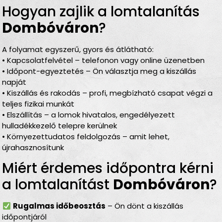
Hogyan zajlik a lomtalanítás
Dombóváron
?
A folyamat egyszerű, gyors és átlátható:
• Kapcsolatfelvétel – telefonon vagy online üzenetben
• Időpont-egyeztetés – Ön választja meg a kiszállás
napját
• Kiszállás és rakodás – profi, megbízható csapat végzi a
teljes fizikai munkát
• Elszállítás – a lomok hivatalos, engedélyezett
hulladékkezelő telepre kerülnek
• Környezettudatos feldolgozás – amit lehet,
újrahasznosítunk
Miért érdemes időpontra kérni
a lomtalanítást
Dombóváron
?
Rugalmas időbeosztás
– Ön dönt a kiszállás
időpontjáról