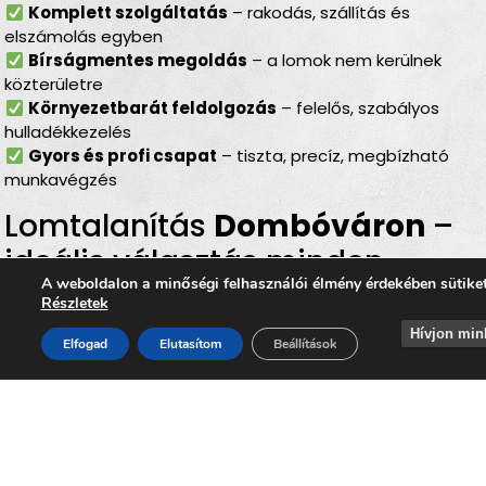
Komplett szolgáltatás
– rakodás, szállítás és
elszámolás egyben
Bírságmentes megoldás
– a lomok nem kerülnek
közterületre
Környezetbarát feldolgozás
– felelős, szabályos
hulladékkezelés
Gyors és profi csapat
– tiszta, precíz, megbízható
munkavégzés
Lomtalanítás
Dombóváron
–
ideális választás minden
A weboldalon a minőségi felhasználói élmény érdekében sütike
helyzetben
Részletek
Hívjon min
Akár
költözés
,
nagytakarítás
,
garázsrendezés
,
pince-
Elfogad
Elutasítom
Beállítások
vagy padlásürítés
,
felújítás utáni rendrakás
vagy
hagyaték felszámolása
miatt halmozódtak fel a
felesleges tárgyak, a
lomtalanítás Dombóváron
minden
esetben gyors, biztonságos és környezetkímélő
megoldást kínál. Segítségünkkel könnyedén