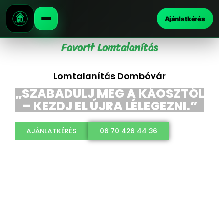
Ajánlatkérés
Favorit Lomtalanítás
Lomtalanítás Dombóvár
„SZABADULJ MEG A KÁOSZTÓL
– KEZDJ EL ÚJRA LÉLEGEZNI.”
AJÁNLATKÉRÉS
06 70 426 44 36