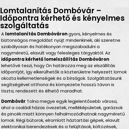
Lomtalanítás Dombóvár –
Időpontra kérhető és kényelmes
szolgáltatás
A
lomtalanítás Dombóváron
gyors, kényelmes és
biztonságos megoldást nyújt mindenkinek, aki szeretne
szabályosan és hatékonyan megszabadulni a
nagyméretű, elavult vagy felesleges tárgyaktól. Az
időpontra kérhető lomelszállítás Dombóváron
lehetővé teszi, hogy Ön határozza meg az elszállítás
időpontját, így elkerülhetők a közterületre helyezett lomok
okozta kellemetlenségek és a bírságok. Szolgáltatásunk
segítségével otthona és környezete hosszú távon is
tiszta, rendezett és élhető maradhat.
Dombóvár
Tolna megye egyik legjelentősebb városa,
ahol a családi házas övezetek, melléképületek, garázsok
és pincék miatt könnyen felhalmozódhatnak nagyméretű
lomok. Régi bútorok, elromlott háztartási gépek, elavult
elektronikai berendezések és a felújítások, költözések,