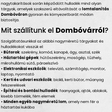
nagytakarítások során képződött hulladék mind olyan
tárgyak, amelyek szakszerű eltávolítását a
lomtalanítás
Dombóváron
gyorsan és környezetbarát módon
biztosítja.
Mit szállítunk el
Dombóvárról
?
Szolgáltatásunkkal az alábbi nagyméretű tárgyakat és
hulladékokat visszük el:
•
Bútorok
: szekrény, komód, kanapé, ágy, asztal, szék
•
Háztartási gépek
: hűtőszekrény, mosógép, tűzhely,
mikrohullámú sütő, páraelszívó
•
Elektronikai eszközök
: televízió, számítógép, monitor,
laptop, nyomtató
•
Kerti és udvari eszközök
: bicikli, kerti bútor, műanyag
felszerelések
•
Építési és bontási hulladék
: faanyagok, ajtók, ablakok,
kisebb törmelék, fém elemek
•
Minden egyéb nagyméretű lom
, amely nem fér a
háztartási kukába