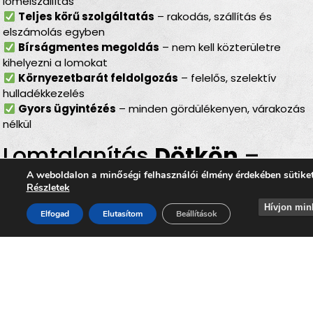
lomelszállítás
Teljes körű szolgáltatás
– rakodás, szállítás és
elszámolás egyben
Bírságmentes megoldás
– nem kell közterületre
kihelyezni a lomokat
Környezetbarát feldolgozás
– felelős, szelektív
hulladékkezelés
Gyors ügyintézés
– minden gördülékenyen, várakozás
nélkül
Lomtalanítás
Dötkön
–
ideális választás minden
A weboldalon a minőségi felhasználói élmény érdekében sütike
Részletek
helyzetben
Hívjon min
Elfogad
Elutasítom
Beállítások
Legyen szó
költözésről, lakásfelújításról,
irodaköltözésről, garázs- vagy padlásürítésről
, a
lomtalanítás Dötkön
minden helyzetben ideális
megoldást nyújt. Az
időpontra kérhető lomelszállítás
Dötkön
segítségével Ön gyorsan, kényelmesen és