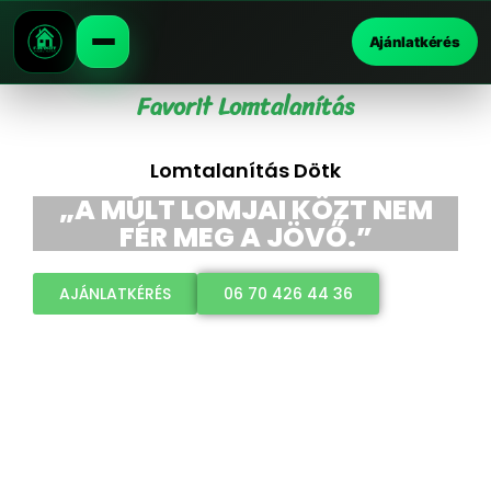
Ajánlatkérés
Favorit Lomtalanítás
Lomtalanítás Dötk
„A MÚLT LOMJAI KÖZT NEM
FÉR MEG A JÖVŐ.”
AJÁNLATKÉRÉS
06 70 426 44 36