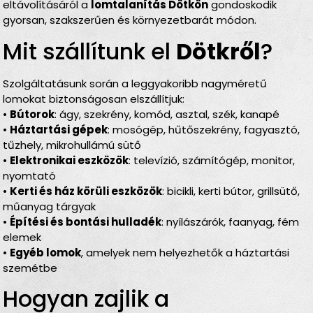
eltávolításáról a
lomtalanítás Dötkön
gondoskodik
gyorsan, szakszerűen és környezetbarát módon.
Mit szállítunk el
Dötk­ről
?
Szolgáltatásunk során a leggyakoribb nagyméretű
lomokat biztonságosan elszállítjuk:
•
Bútorok
: ágy, szekrény, komód, asztal, szék, kanapé
•
Háztartási gépek
: mosógép, hűtőszekrény, fagyasztó,
tűzhely, mikrohullámú sütő
•
Elektronikai eszközök
: televízió, számítógép, monitor,
nyomtató
•
Kerti és ház körüli eszközök
: bicikli, kerti bútor, grillsütő,
műanyag tárgyak
•
Építési és bontási hulladék
: nyílászárók, faanyag, fém
elemek
•
Egyéb lomok
, amelyek nem helyezhetők a háztartási
szemétbe
Hogyan zajlik a