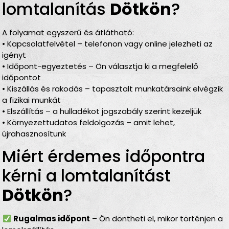
lomtalanítás
Dötkön
?
A folyamat egyszerű és átlátható:
• Kapcsolatfelvétel – telefonon vagy online jelezheti az
igényt
• Időpont-egyeztetés – Ön választja ki a megfelelő
időpontot
• Kiszállás és rakodás – tapasztalt munkatársaink elvégzik
a fizikai munkát
• Elszállítás – a hulladékot jogszabály szerint kezeljük
• Környezettudatos feldolgozás – amit lehet,
újrahasznosítunk
Miért érdemes időpontra
kérni a lomtalanítást
Dötkön
?
Rugalmas időpont
– Ön döntheti el, mikor történjen a