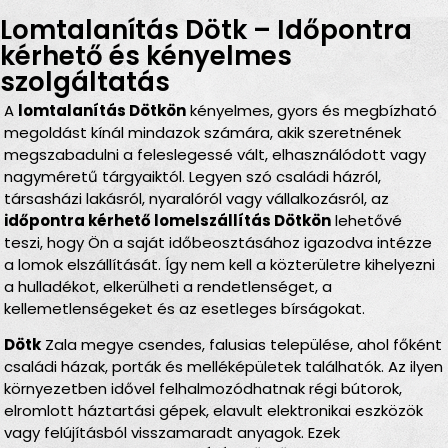
Lomtalanítás Dötk – Időpontra
kérhető és kényelmes
szolgáltatás
A
lomtalanítás Dötkön
kényelmes, gyors és megbízható
megoldást kínál mindazok számára, akik szeretnének
megszabadulni a feleslegessé vált, elhasználódott vagy
nagyméretű tárgyaiktól. Legyen szó családi házról,
társasházi lakásról, nyaralóról vagy vállalkozásról, az
időpontra kérhető lomelszállítás Dötkön
lehetővé
teszi, hogy Ön a saját időbeosztásához igazodva intézze
a lomok elszállítását. Így nem kell a közterületre kihelyezni
a hulladékot, elkerülheti a rendetlenséget, a
kellemetlenségeket és az esetleges bírságokat.
Dötk
Zala megye csendes, falusias települése, ahol főként
családi házak, porták és melléképületek találhatók. Az ilyen
környezetben idővel felhalmozódhatnak régi bútorok,
elromlott háztartási gépek, elavult elektronikai eszközök
vagy felújításból visszamaradt anyagok. Ezek