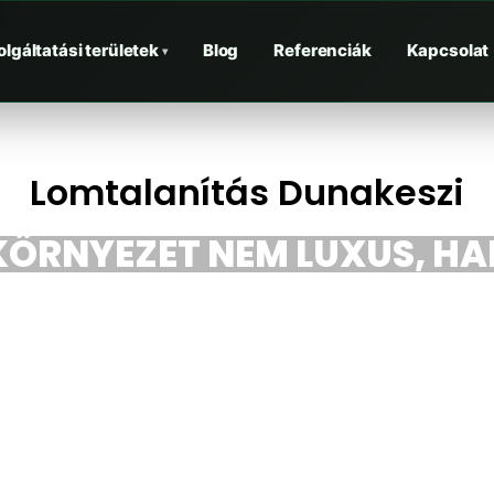
olgáltatási területek
Blog
Referenciák
Kapcsolat
▾
Lomtalanítás Dunakeszi
 KÖRNYEZET NEM LUXUS, HA