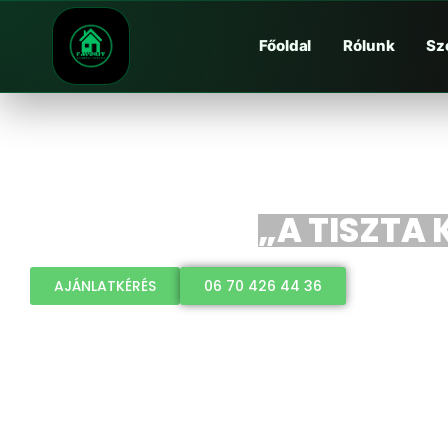
Főoldal
Rólunk
Sz
„A TISZTA
AJÁNLATKÉRÉS
06 70 426 44 36