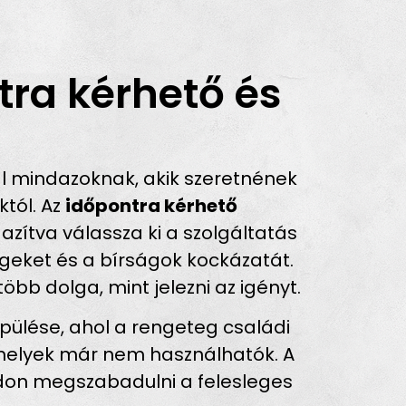
ra kérhető és
l mindazoknak, akik szeretnének
tól. Az
időpontra kérhető
azítva válassza ki a szolgáltatás
ségeket és a bírságok kockázatát.
bb dolga, mint jelezni az igényt.
pülése, ahol a rengeteg családi
amelyek már nem használhatók. A
don megszabadulni a felesleges