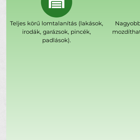
Teljes körű lomtalanítás (lakások,
Nagyobb
irodák, garázsok, pincék,
mozdíthat
padlások).