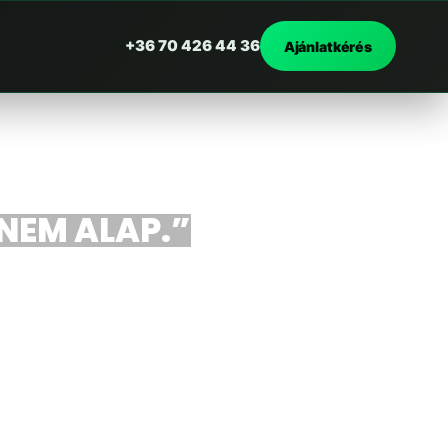
+36 70 426 44 36
Ajánlatkérés
NEM ALAP.”