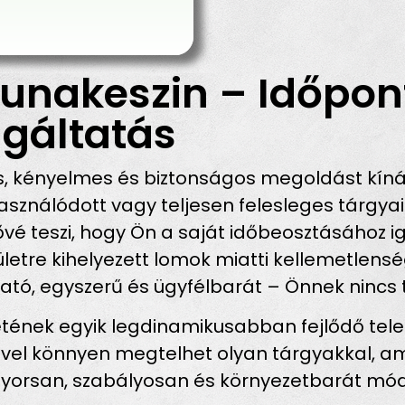
unakeszin – Időpont
gáltatás
, kényelmes és biztonságos megoldást kíná
ználódott vagy teljesen felesleges tárgyaik
vé teszi, hogy Ön a saját időbeosztásához ig
rületre kihelyezett lomok miatti kellemetlen
tó, egyszerű és ügyfélbarát – Önnek nincs tö
tének egyik legdinamikusabban fejlődő tele
idővel könnyen megtelhet olyan tárgyakkal, 
gyorsan, szabályosan és környezetbarát mó