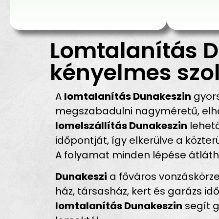
Lomtalanítás D
kényelmes szol
A
lomtalanítás Dunakeszin
gyors
megszabadulni nagyméretű, elhas
lomelszállítás Dunakeszin
lehető
időpontját, így elkerülve a közte
A folyamat minden lépése átlátha
Dunakeszi
a főváros vonzáskörze
ház, társasház, kert és garázs 
lomtalanítás Dunakeszin
segít 