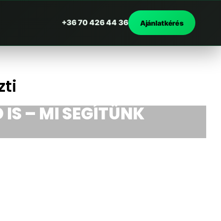
+36 70 426 44 36
Ajánlatkérés
ti
 IS – MI SEGÍTÜNK