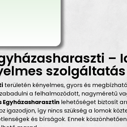
gyházasharaszti – 
yelmes szolgáltatás
ti
területén kényelmes, gyors és megbízhat
abadulni a felhalmozódott, nagyméretű vagy
s Egyházasharaszti­n
lehetőséget biztosít ar
igazodjon, így nincs szükség a lomok közter
emetlenségek és bírságok. Ennek köszönhetőe