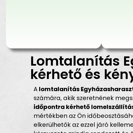
Lomtalanítás E
kérhető és kén
A
lomtalanítás Egyházasharasz
számára, akik szeretnének megsz
időpontra kérhető lomelszállítá
mértékben az Ön időbeosztásához 
elkerülhetők az ezzel járó kell