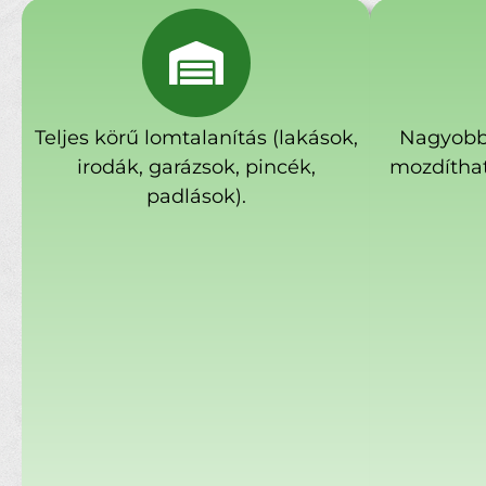
Teljes körű lomtalanítás (lakások,
Nagyobb
irodák, garázsok, pincék,
mozdíthat
padlások).