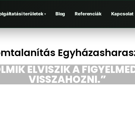
olgáltatási területek
Blog
Referenciák
Kapcsolat
▾
omtalanítás Egyházasharasz
LMIK ELVISZIK A FIGYELMED
VISSZAHOZNI.”