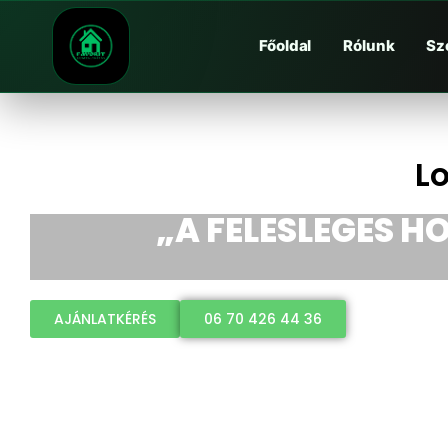
Főoldal
Rólunk
Sz
L
„A FELESLEGES HO
AJÁNLATKÉRÉS
06 70 426 44 36