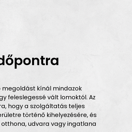
Időpontra
ó megoldást kínál mindazok
 feleslegessé vált lomoktól. Az
ra, hogy a szolgáltatás teljes
ületre történő kihelyezésére, és
n otthona, udvara vagy ingatlana