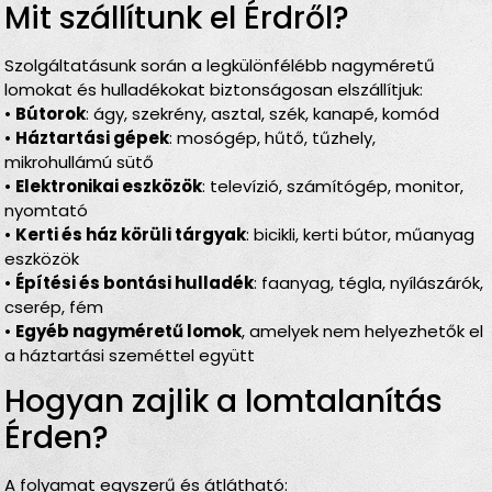
Mit szállítunk el Érdről?
Szolgáltatásunk során a legkülönfélébb nagyméretű
lomokat és hulladékokat biztonságosan elszállítjuk:
•
Bútorok
: ágy, szekrény, asztal, szék, kanapé, komód
•
Háztartási gépek
: mosógép, hűtő, tűzhely,
mikrohullámú sütő
•
Elektronikai eszközök
: televízió, számítógép, monitor,
nyomtató
•
Kerti és ház körüli tárgyak
: bicikli, kerti bútor, műanyag
eszközök
•
Építési és bontási hulladék
: faanyag, tégla, nyílászárók,
cserép, fém
•
Egyéb nagyméretű lomok
, amelyek nem helyezhetők el
a háztartási szeméttel együtt
Hogyan zajlik a lomtalanítás
Érden?
A folyamat egyszerű és átlátható: