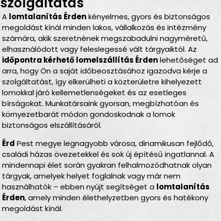
szolgáltatás
A
lomtalanítás Érden
kényelmes, gyors és biztonságos
megoldást kínál minden lakos, vállalkozás és intézmény
számára, akik szeretnének megszabadulni nagyméretű,
elhasználódott vagy feleslegessé vált tárgyaiktól. Az
időpontra kérhető lomelszállítás Érden
lehetőséget ad
arra, hogy Ön a saját időbeosztásához igazodva kérje a
szolgáltatást, így elkerülheti a közterületre kihelyezett
lomokkal járó kellemetlenségeket és az esetleges
bírságokat. Munkatársaink gyorsan, megbízhatóan és
környezetbarát módon gondoskodnak a lomok
biztonságos elszállításáról.
Érd
Pest megye legnagyobb városa, dinamikusan fejlődő,
családi házas övezetekkel és sok új építésű ingatlannal. A
mindennapi élet során gyakran felhalmozódhatnak olyan
tárgyak, amelyek helyet foglalnak vagy már nem
használhatók – ebben nyújt segítséget a
lomtalanítás
Érden
, amely minden élethelyzetben gyors és hatékony
megoldást kínál.