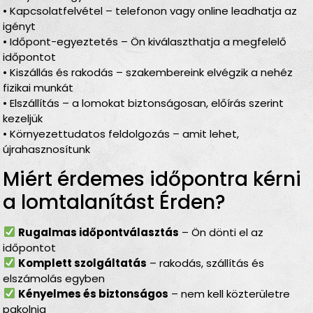
• Kapcsolatfelvétel – telefonon vagy online leadhatja az
igényt
• Időpont-egyeztetés – Ön kiválaszthatja a megfelelő
időpontot
• Kiszállás és rakodás – szakembereink elvégzik a nehéz
fizikai munkát
• Elszállítás – a lomokat biztonságosan, előírás szerint
kezeljük
• Környezettudatos feldolgozás – amit lehet,
újrahasznosítunk
Miért érdemes időpontra kérni
a lomtalanítást Érden?
Rugalmas időpontválasztás
– Ön dönti el az
időpontot
Komplett szolgáltatás
– rakodás, szállítás és
elszámolás egyben
Kényelmes és biztonságos
– nem kell közterületre
pakolnia