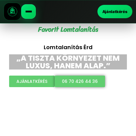
Ajánlatkérés
Favorit Lomtalanítás
Lomtalanítás Érd
„A TISZTA KÖRNYEZET NEM
LUXUS, HANEM ALAP.”
AJÁNLATKÉRÉS
06 70 426 44 36