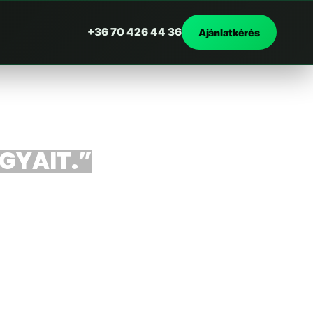
+36 70 426 44 36
Ajánlatkérés
RGYAIT.”