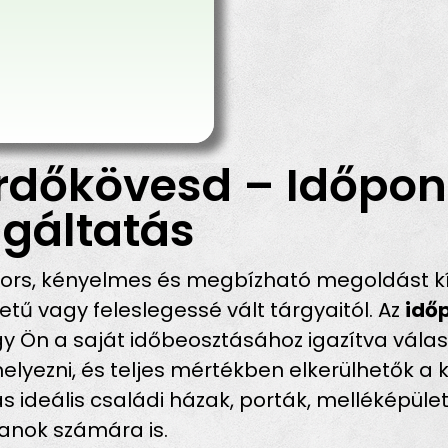
rdőkövesd – Időpont
gáltatás
ors, kényelmes és megbízható megoldást kín
ű vagy feleslegessé vált tárgyaitól. Az
idő
gy Ön a saját időbeosztásához igazítva válass
helyezni, és teljes mértékben elkerülhetők a
s ideális családi házak, porták, melléképüle
tlanok számára is.