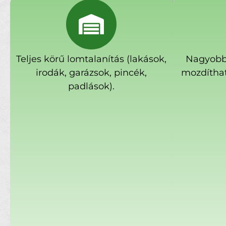
Teljes körű lomtalanítás (lakások,
Nagyobb
irodák, garázsok, pincék,
mozdíthat
padlások).