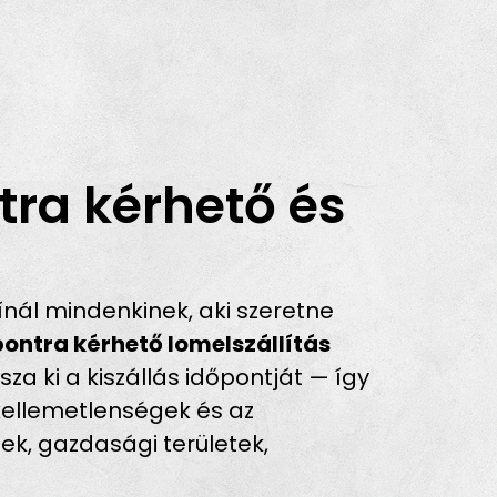
ra kérhető és
ál mindenkinek, aki szeretne
pontra kérhető lomelszállítás
za ki a kiszállás időpontját — így
 kellemetlenségek és az
tek, gazdasági területek,