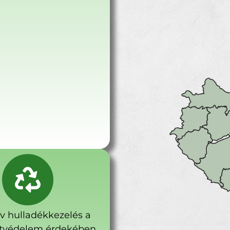
ív hulladékkezelés a
tvédelem érdekében.