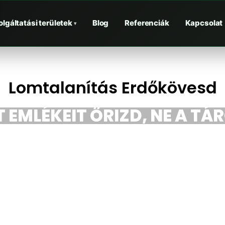
olgáltatási területek
Blog
Referenciák
Kapcsolat
▾
Lomtalanítás Erdőkövesd
 EMLÉKEIT ŐRIZD, NE A TÁ