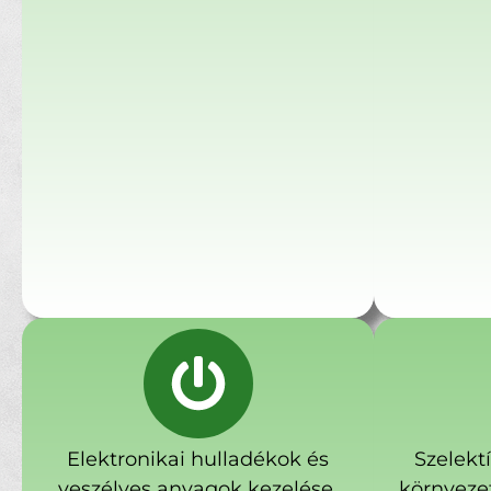
Elektronikai hulladékok és
Szelekt
veszélyes anyagok kezelése.
környeze