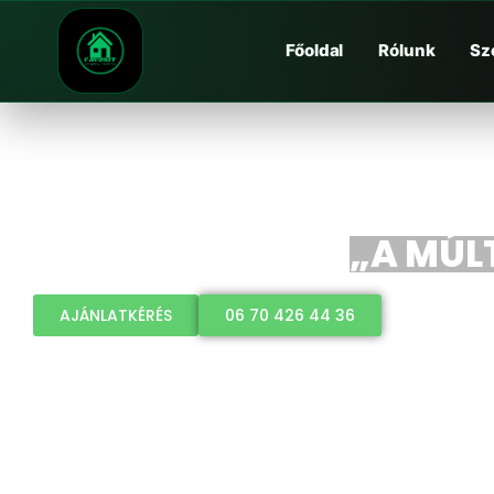
Főoldal
Rólunk
Sz
„A MÚLT
AJÁNLATKÉRÉS
06 70 426 44 36