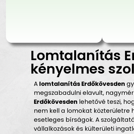
Lomtalanítás E
kényelmes szol
A
lomtalanítás Erdőkövesden
gy
megszabadulni elavult, nagyméret
Erdőkövesden
lehetővé teszi, ho
nem kell a lomokat közterületre 
esetleges bírságok. A szolgáltatá
vállalkozások és külterületi inga