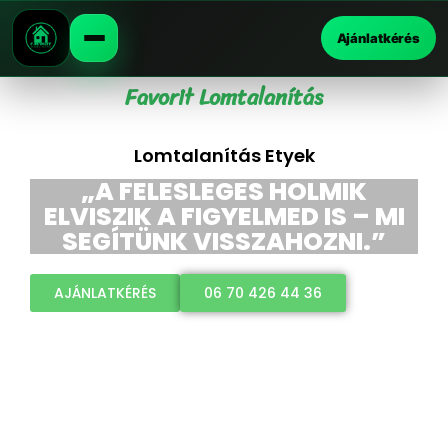
Ajánlatkérés
Favorit Lomtalanítás
Lomtalanítás Etyek
„A FELESLEGES HOLMIK
ELVISZIK A FIGYELMED IS – MI
SEGÍTÜNK VISSZAHOZNI.”
AJÁNLATKÉRÉS
06 70 426 44 36