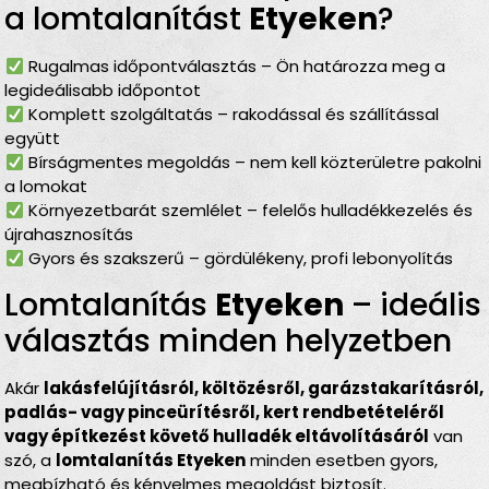
a lomtalanítást
Etyeken
?
Rugalmas időpontválasztás – Ön határozza meg a
legideálisabb időpontot
Komplett szolgáltatás – rakodással és szállítással
együtt
Bírságmentes megoldás – nem kell közterületre pakolni
a lomokat
Környezetbarát szemlélet – felelős hulladékkezelés és
újrahasznosítás
Gyors és szakszerű – gördülékeny, profi lebonyolítás
Lomtalanítás
Etyeken
– ideális
választás minden helyzetben
Akár
lakásfelújításról, költözésről, garázstakarításról,
padlás- vagy pinceürítésről, kert rendbetételéről
vagy építkezést követő hulladék eltávolításáról
van
szó, a
lomtalanítás Etyeken
minden esetben gyors,
megbízható és kényelmes megoldást biztosít.