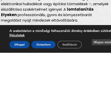
elektronikai hulladékok vagy építési törmelékek –, amelyek
elszállítása szakértelmet igényel. A
lomtalanítás
Etyeken
professzionális, gyors és környezetbarát
megoldást nyújt mindezek eltávolítására.
Mit szállítunk el
Etyekről
?
A weboldalon a minőségi felhasználói élmény érdekében sütike
Részletek
Szolgáltatásunk széles körű, és a legtöbb nagy méretű
Hívjon min
Elfogad
Elutasítom
Beállítások
vagy nehezen kezelhető lom elszállítását vállaljuk:
•
Bútorok
: kanapé, ágy, szekrény, komód, asztal, szék
•
Háztartási gépek
: mosógép, hűtőszekrény, szárítógép,
tűzhely, mikrohullámú sütő
•
Elektronikai eszközök
: televízió, számítógép, monitor,
nyomtató
•
Kerti és kültéri tárgyak
: bicikli, kerti bútorok, műanyag
felszerelések
•
Építési és bontási hulladék
: csempék, faanyagok,
nyílászárók, fém elemek
•
Egyéb lomok
, amelyek túl nagyok vagy nem helyezhetők
a háztartási szemétbe