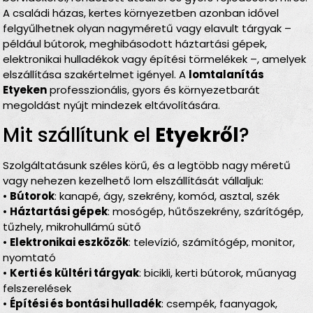
A családi házas, kertes környezetben azonban idővel
felgyűlhetnek olyan nagyméretű vagy elavult tárgyak –
például bútorok, meghibásodott háztartási gépek,
elektronikai hulladékok vagy építési törmelékek –, amelyek
elszállítása szakértelmet igényel. A
lomtalanítás
Etyeken
professzionális, gyors és környezetbarát
megoldást nyújt mindezek eltávolítására.
Mit szállítunk el
Etyekről
?
Szolgáltatásunk széles körű, és a legtöbb nagy méretű
vagy nehezen kezelhető lom elszállítását vállaljuk:
•
Bútorok
: kanapé, ágy, szekrény, komód, asztal, szék
•
Háztartási gépek
: mosógép, hűtőszekrény, szárítógép,
tűzhely, mikrohullámú sütő
•
Elektronikai eszközök
: televízió, számítógép, monitor,
nyomtató
•
Kerti és kültéri tárgyak
: bicikli, kerti bútorok, műanyag
felszerelések
•
Építési és bontási hulladék
: csempék, faanyagok,