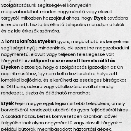
Szolgáltatásunk segítségével könnyedén
megszabadulhat minden nagyméretű vagy elavult
tárgytól, miközben hozzájárul ahhoz, hogy
Etyek
továbbra
is rendezett, tiszta és élhető település maradjon a lakók
és az ide érkezők számára.
A
lomtalanítás Etyeken
gyors, megbízható és kényelmes
segítséget nyújt mindenkinek, aki szeretne megszabadulni
nagyméretű, elavult vagy teljesen feleslegessé vált
tárgyaitól. Az
időpontra szervezett lomelszállítás
Etyeken
biztosítja, hogy a szolgáltatás igazodjon az Ön
napi ritmusához, így nem kell a közterületre helyezett
lomokkal bajlódnia, és elkerülheti az esetleges bírságokat
is. Otthona, udvara vagy vállalkozása ezáltal mindig
rendezett, tiszta és átlátható maradhat.
Etyek
Fejér megye egyik legismertebb települése, amely
borvidékéről, rendezett utcáiról és gyors fejlődéséről híres.
A családi házas, kertes környezetben azonban idővel
felgyűlhetnek olyan nagyméretű vagy elavult tárgyak –
például bútorok, meghibásodott háztartási gépek,