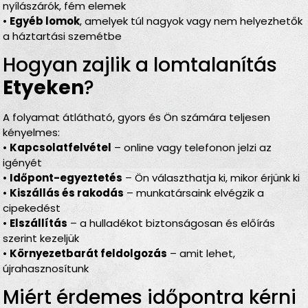
nyílászárók, fém elemek
•
Egyéb lomok
, amelyek túl nagyok vagy nem helyezhetők
a háztartási szemétbe
Hogyan zajlik a lomtalanítás
Etyeken
?
A folyamat átlátható, gyors és Ön számára teljesen
kényelmes:
•
Kapcsolatfelvétel
– online vagy telefonon jelzi az
igényét
•
Időpont-egyeztetés
– Ön választhatja ki, mikor érjünk ki
•
Kiszállás és rakodás
– munkatársaink elvégzik a
cipekedést
•
Elszállítás
– a hulladékot biztonságosan és előírás
szerint kezeljük
•
Környezetbarát feldolgozás
– amit lehet,
újrahasznosítunk
Miért érdemes időpontra kérni