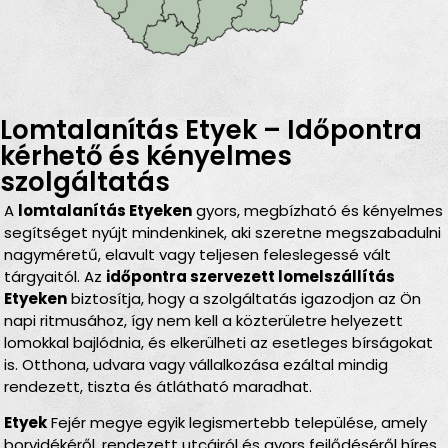
Lomtalanítás Etyek – Időpontra
kérhető és kényelmes
szolgáltatás
A
lomtalanítás Etyeken
gyors, megbízható és kényelmes
segítséget nyújt mindenkinek, aki szeretne megszabadulni
nagyméretű, elavult vagy teljesen feleslegessé vált
tárgyaitól. Az
időpontra szervezett lomelszállítás
Etyeken
biztosítja, hogy a szolgáltatás igazodjon az Ön
napi ritmusához, így nem kell a közterületre helyezett
lomokkal bajlódnia, és elkerülheti az esetleges bírságokat
is. Otthona, udvara vagy vállalkozása ezáltal mindig
rendezett, tiszta és átlátható maradhat.
Etyek
Fejér megye egyik legismertebb települése, amely
borvidékéről, rendezett utcáiról és gyors fejlődéséről híres.