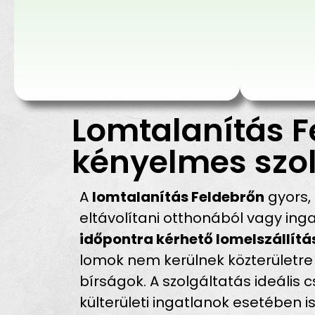
Lomtalanítás F
kényelmes szol
A
lomtalanítás Feldebrőn
gyors,
eltávolítani otthonából vagy ing
időpontra kérhető lomelszállítá
lomok nem kerülnek közterületre
bírságok. A szolgáltatás ideális 
külterületi ingatlanok esetében is