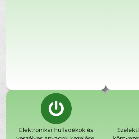
Elektronikai hulladékok és
Szelekt
veszélyes anyagok kezelése.
környeze