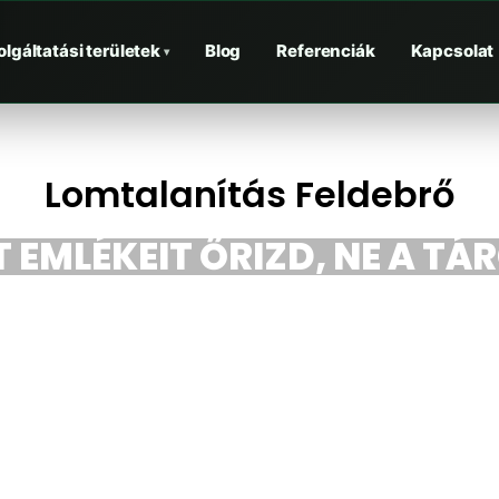
olgáltatási területek
Blog
Referenciák
Kapcsolat
▾
Lomtalanítás Feldebrő
 EMLÉKEIT ŐRIZD, NE A TÁ