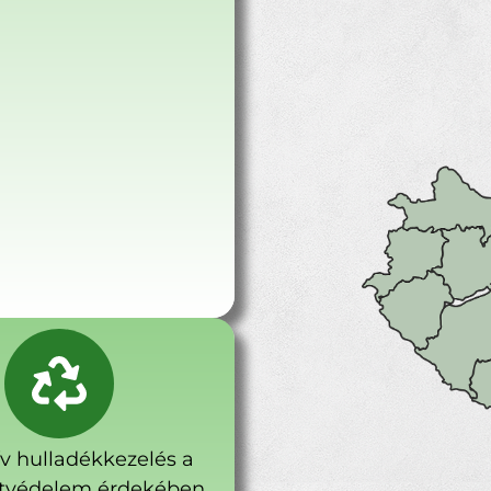
ív hulladékkezelés a
tvédelem érdekében.