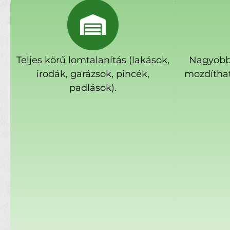
Teljes körű lomtalanítás (lakások,
Nagyobb
irodák, garázsok, pincék,
mozdíthat
padlások).