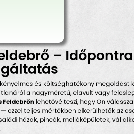
eldebrő – Időpontra
gáltatás
 kényelmes és költséghatékony megoldást kí
atlanáról a nagyméretű, elavult vagy felesle
s Feldebrőn
lehetővé teszi, hogy Ön válassza k
 — ezzel teljes mértékben elkerülhetők az e
családi házak, pincék, melléképületek, vállalk
.