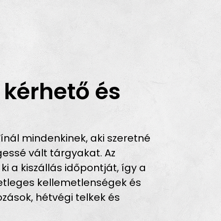
 kérhető és
nál mindenkinek, aki szeretné
gessé vált tárgyakat. Az
i a kiszállás időpontját, így a
setleges kellemetlenségek és
ozások, hétvégi telkek és