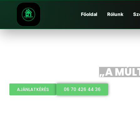
Főoldal
Rólunk
Sz
„A MÚLT
AJÁNLATKÉRÉS
06 70 426 44 36