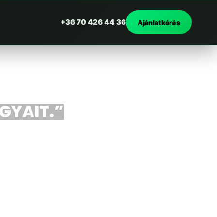
+36 70 426 44 36
Ajánlatkérés
RGYAIT.”