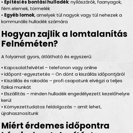
•
Építési és bontási hulladék
: nyílászárók, faanyagok,
fém elemek, törmelék
•
Egyéb lomok
, amelyek túl nagyok vagy túl nehezek a
kommunális hulladék számára
Hogyan zajlik a lomtalanítás
Felnéméten?
A folyamat gyors, átlátható és egyszerű:
• Kapcsolatfelvétel – telefonon vagy online
• Időpont-egyeztetés – Ön dönt a kiszállás időpontjáról
• Kiszállás és rakodás – profi csapatunk elvégzi a teljes
fizikai munkát
• Elszállítás – minden hulladék engedélyezett kezelőhelyre
kerül
• Környezettudatos feldolgozás – amit lehet,
újrahasznosítunk
Miért érdemes időpontra