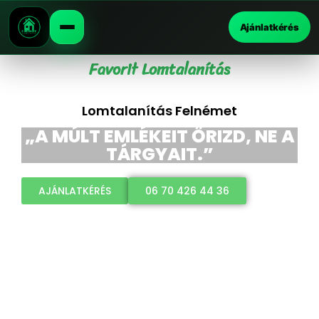
Ajánlatkérés
Favorit Lomtalanítás
Lomtalanítás Felnémet
„A MÚLT EMLÉKEIT ŐRIZD, NE A
TÁRGYAIT.”
AJÁNLATKÉRÉS
06 70 426 44 36