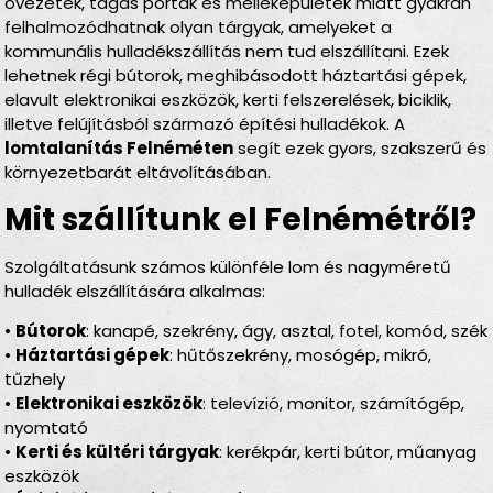
övezetek, tágas porták és melléképületek miatt gyakran
felhalmozódhatnak olyan tárgyak, amelyeket a
kommunális hulladékszállítás nem tud elszállítani. Ezek
lehetnek régi bútorok, meghibásodott háztartási gépek,
elavult elektronikai eszközök, kerti felszerelések, biciklik,
illetve felújításból származó építési hulladékok. A
lomtalanítás Felnéméten
segít ezek gyors, szakszerű és
környezetbarát eltávolításában.
Mit szállítunk el Felnémétről?
Szolgáltatásunk számos különféle lom és nagyméretű
hulladék elszállítására alkalmas:
•
Bútorok
: kanapé, szekrény, ágy, asztal, fotel, komód, szék
•
Háztartási gépek
: hűtőszekrény, mosógép, mikró,
tűzhely
•
Elektronikai eszközök
: televízió, monitor, számítógép,
nyomtató
•
Kerti és kültéri tárgyak
: kerékpár, kerti bútor, műanyag
eszközök