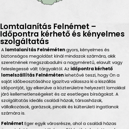
Lomtalanítás Felnémet –
Időpontra kérhető és kényelmes
szolgáltatás
A
lomtalanítás Felnéméten
gyors, kényelmes és
biztonságos megoldást kínál mindazok számára, akik
szeretnének megszabadulni a nagyméretű, elavult vagy
feleslegessé vált tárgyaiktól. Az
időpontra kérhető
lomelszállítás Felnéméten
lehetővé teszi, hogy Ön a
saját időbeosztásához igazítva válassza ki a kiszállás
időpontját, így elkerülve a közterületre helyezett lomokkal
járó kellemetlenségeket és az esetleges bírságokat. A
szolgáltatás ideális családi házak, társasházak,
vállalkozások, garázsok, pincék és külterületi ingatlanok
számára is.
Felnémet
Eger egyik városrésze, ahol a családi házas