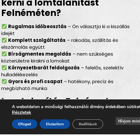
kérni a lomtalanítást
Felnéméten?
Rugalmas időbeosztás
– Ön választja ki a kiszállás
idejét
Komplett szolgáltatás
– rakodás, szállítás és
elszámolás együtt
Bírságmentes megoldás
– nem szükséges
közterületre kirakni a lomokat
Környezetbarát feldolgozás
– felelős, szelektív
hulladékkezelés
Gyors és profi csapat
– hatékony, precíz és
megbízható munka
Lomtalanítás Felnémet –
A weboldalon a minőségi felhasználói élmény érdekében sütike
ideális választás minden
Részletek
helyzetben
Hívjon min
Elfogad
Elutasítom
Beállítások
Akár
felújítás, költözés, garázs- vagy pincetakarítás
,