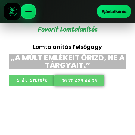
Ajánlatkérés
Favorit Lomtalanítás
Lomtalanítás Felsőgagy
„A MÚLT EMLÉKEIT ŐRIZD, NE A
TÁRGYAIT.”
AJÁNLATKÉRÉS
06 70 426 44 36