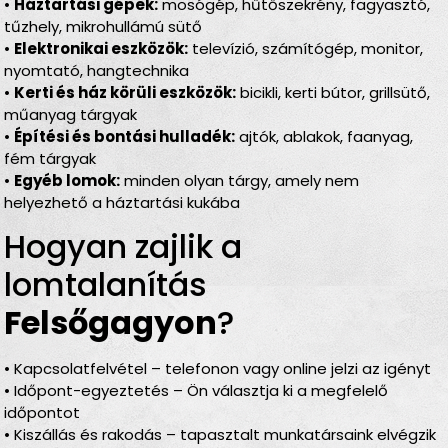
•
Háztartási gépek:
mosógép, hűtőszekrény, fagyasztó,
tűzhely, mikrohullámú sütő
•
Elektronikai eszközök:
televízió, számítógép, monitor,
nyomtató, hangtechnika
•
Kerti és ház körüli eszközök:
bicikli, kerti bútor, grillsütő,
műanyag tárgyak
•
Építési és bontási hulladék:
ajtók, ablakok, faanyag,
fém tárgyak
•
Egyéb lomok:
minden olyan tárgy, amely nem
helyezhető a háztartási kukába
Hogyan zajlik a
lomtalanítás
Felsőgagyon
?
• Kapcsolatfelvétel – telefonon vagy online jelzi az igényt
• Időpont-egyeztetés – Ön választja ki a megfelelő
időpontot
• Kiszállás és rakodás – tapasztalt munkatársaink elvégzik