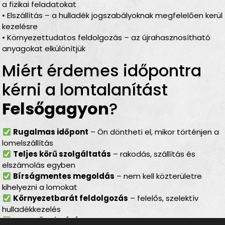
a fizikai feladatokat
• Elszállítás – a hulladék jogszabályoknak megfelelően kerül
kezelésre
• Környezettudatos feldolgozás – az újrahasznosítható
anyagokat elkülönítjük
Miért érdemes időpontra
kérni a lomtalanítást
Felsőgagyon
?
Rugalmas időpont
– Ön döntheti el, mikor történjen a
lomelszállítás
Teljes körű szolgáltatás
– rakodás, szállítás és
elszámolás egyben
Bírságmentes megoldás
– nem kell közterületre
kihelyezni a lomokat
Környezetbarát feldolgozás
– felelős, szelektív
hulladékkezelés
Gyors ügyintézés
– minden gördülékenyen, várakozás