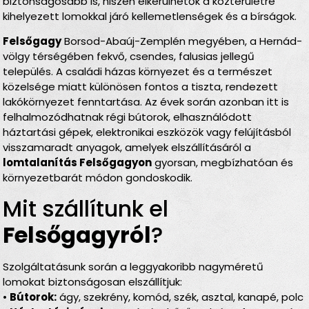
biztonságosabb is, hiszen elkerülhetők a közterületre
kihelyezett lomokkal járó kellemetlenségek és a bírságok.
Felsőgagy
Borsod-Abaúj-Zemplén megyében, a Hernád-
völgy térségében fekvő, csendes, falusias jellegű
település. A családi házas környezet és a természet
közelsége miatt különösen fontos a tiszta, rendezett
lakókörnyezet fenntartása. Az évek során azonban itt is
felhalmozódhatnak régi bútorok, elhasználódott
háztartási gépek, elektronikai eszközök vagy felújításból
visszamaradt anyagok, amelyek elszállításáról a
lomtalanítás Felsőgagyon
gyorsan, megbízhatóan és
környezetbarát módon gondoskodik.
Mit szállítunk el
Felsőgagyról
?
Szolgáltatásunk során a leggyakoribb nagyméretű
lomokat biztonságosan elszállítjuk:
•
Bútorok:
ágy, szekrény, komód, szék, asztal, kanapé, polc