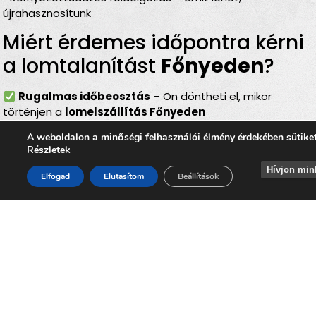
újrahasznosítunk
Miért érdemes időpontra kérni
a lomtalanítást
Főnyeden
?
Rugalmas időbeosztás
– Ön döntheti el, mikor
történjen a
lomelszállítás Főnyeden
Komplett szolgáltatás
– rakodás, szállítás és
A weboldalon a minőségi felhasználói élmény érdekében sütike
elszámolás egyben
Részletek
Bírságmentes megoldás
– nem kell közterületre
Hívjon min
kihelyezni a lomokat
Elfogad
Elutasítom
Beállítások
Környezetbarát feldolgozás
– felelős, szelektív
hulladékkezelés
Gyors és szakszerű
– minden gördülékenyen,
biztonságosan történik
Lomtalanítás
Főnyed
– ideális
választás minden helyzetben