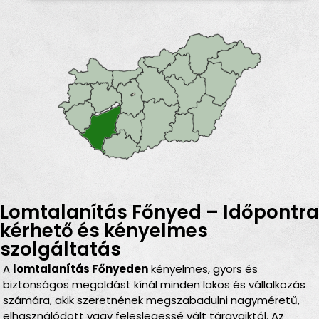
Lomtalanítás Főnyed – Időpontra
kérhető és kényelmes
szolgáltatás
A
lomtalanítás Főnyeden
kényelmes, gyors és
biztonságos megoldást kínál minden lakos és vállalkozás
számára, akik szeretnének megszabadulni nagyméretű,
elhasználódott vagy feleslegessé vált tárgyaiktól. Az