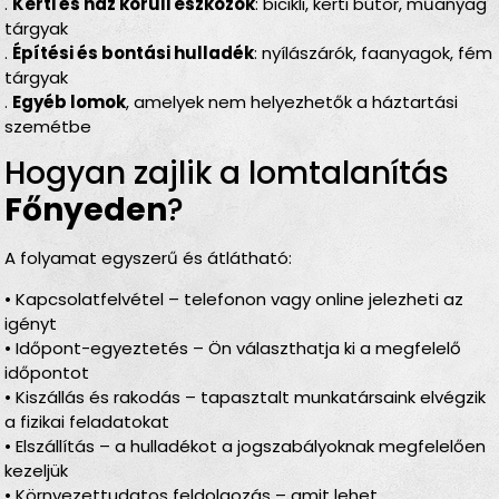
.
Kerti és ház körüli eszközök
: bicikli, kerti bútor, műanyag
tárgyak
.
Építési és bontási hulladék
: nyílászárók, faanyagok, fém
tárgyak
.
Egyéb lomok
, amelyek nem helyezhetők a háztartási
szemétbe
Hogyan zajlik a lomtalanítás
Főnyeden
?
A folyamat egyszerű és átlátható:
• Kapcsolatfelvétel – telefonon vagy online jelezheti az
igényt
• Időpont-egyeztetés – Ön választhatja ki a megfelelő
időpontot
• Kiszállás és rakodás – tapasztalt munkatársaink elvégzik
a fizikai feladatokat
• Elszállítás – a hulladékot a jogszabályoknak megfelelően
kezeljük
• Környezettudatos feldolgozás – amit lehet,