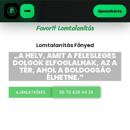
Ajánlatkérés
Favorit Lomtalanítás
Lomtalanítás Főnyed
„A HELY, AMIT A FELESLEGES
DOLGOK ELFOGLALNAK, AZ A
TÉR, AHOL A BOLDOGSÁG
ÉLHETNE.”
AJÁNLATKÉRÉS
06 70 426 44 36