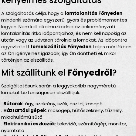
kényelmes szolgáltatás
A szolgáltatás célja, hogy a
lomtalanítás Főnyeden
mindenki számára egyszerű, gyors és problémamentes
legyen. Nem kell alkalmazkodnia az önkormányzati
lomtalanítás ritka időpontjaihoz, és nem kell napokig az
utcán vagy az udvaron tárolnia a lomokat. Az időpontra
egyeztetett
lomelszállítás Főnyeden
teljes mértékben
az Ön igényeihez igazodik, így Ön döntheti el, mikor
történjen az elszállítás.
Mit szállítunk el
Főnyedről
?
Szolgáltatásunk során a leggyakoribb nagyméretű
lomokat biztonságosan elszállítjuk:
.
Bútorok
: ágy, szekrény, szék, asztal, kanapé
.
Háztartási gépek
: mosógép, hűtőszekrény, tűzhely,
mikrohullámú sütő
.
Elektronikai eszközök
: televízió, számítógép, monitor,
nyomtató