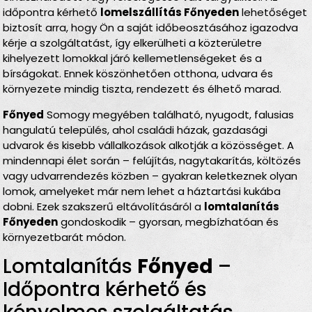
időpontra kérhető
lomelszállítás Főnyeden
lehetőséget
biztosít arra, hogy Ön a saját időbeosztásához igazodva
kérje a szolgáltatást, így elkerülheti a közterületre
kihelyezett lomokkal járó kellemetlenségeket és a
bírságokat. Ennek köszönhetően otthona, udvara és
környezete mindig tiszta, rendezett és élhető marad.
Főnyed
Somogy megyében található, nyugodt, falusias
hangulatú település, ahol családi házak, gazdasági
udvarok és kisebb vállalkozások alkotják a közösséget. A
mindennapi élet során – felújítás, nagytakarítás, költözés
vagy udvarrendezés közben – gyakran keletkeznek olyan
lomok, amelyeket már nem lehet a háztartási kukába
dobni. Ezek szakszerű eltávolításáról a
lomtalanítás
Főnyeden
gondoskodik – gyorsan, megbízhatóan és
környezetbarát módon.
Lomtalanítás
Főnyed
–
Időpontra kérhető és