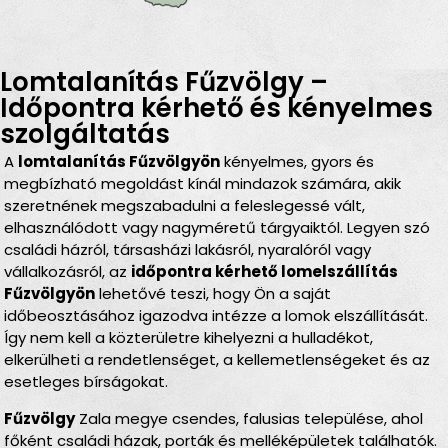
Lomtalanítás Fűzvölgy –
Időpontra kérhető és kényelmes
szolgáltatás
A
lomtalanítás Fűzvölgyön
kényelmes, gyors és
megbízható megoldást kínál mindazok számára, akik
szeretnének megszabadulni a feleslegessé vált,
elhasználódott vagy nagyméretű tárgyaiktól. Legyen szó
családi házról, társasházi lakásról, nyaralóról vagy
vállalkozásról, az
időpontra kérhető lomelszállítás
Fűzvölgyön
lehetővé teszi, hogy Ön a saját
időbeosztásához igazodva intézze a lomok elszállítását.
Így nem kell a közterületre kihelyezni a hulladékot,
elkerülheti a rendetlenséget, a kellemetlenségeket és az
esetleges bírságokat.
Fűzvölgy
Zala megye csendes, falusias települése, ahol
főként családi házak, porták és melléképületek találhatók.