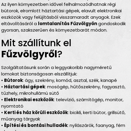
Az ilyen környezetben idővel felhalmozódhatnak régi
bútorok, elromlott háztartási gépek, elavult elektronikai
eszközök vagy felújításból visszamaradt anyagok. Ezek
eltávolításáról a
lomtalanítás Fűzvölgyön
gondoskodik
gyorsan, szakszerűen és környezetbarát módon.
Mit szállítunk el
Fűzvölgyről
?
Szolgáltatásunk során a leggyakoribb nagyméretű
lomokat biztonságosan elszállítjuk:
•
Bútorok
: ágy, szekrény, komód, asztal, szék, kanapé
•
Háztartási gépek
: mosógép, hűtőszekrény, fagyasztó,
tűzhely, mikrohullámú sütő
•
Elektronikai eszközök
: televízió, számítógép, monitor,
nyomtató
•
Kerti és ház körüli eszközök
: bicikli, kerti bútor, grillsütő,
műanyag tárgyak
•
Építési és bontási hulladék
: nyílászárók, faanyag, fém