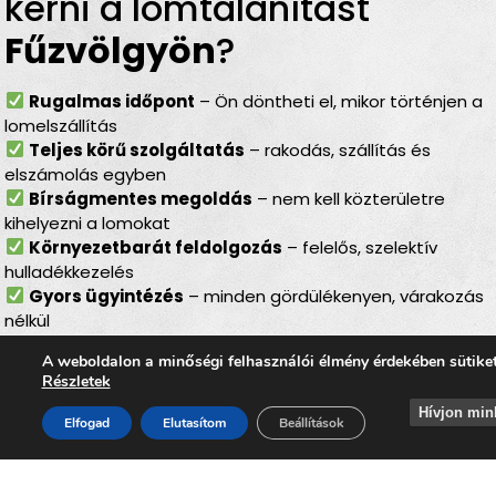
kérni a lomtalanítást
Fűzvölgyön
?
Rugalmas időpont
– Ön döntheti el, mikor történjen a
lomelszállítás
Teljes körű szolgáltatás
– rakodás, szállítás és
elszámolás egyben
Bírságmentes megoldás
– nem kell közterületre
kihelyezni a lomokat
Környezetbarát feldolgozás
– felelős, szelektív
hulladékkezelés
Gyors ügyintézés
– minden gördülékenyen, várakozás
nélkül
Lomtalanítás
Fűzvölgyön
–
A weboldalon a minőségi felhasználói élmény érdekében sütike
Részletek
ideális választás minden
Hívjon min
Elfogad
Elutasítom
Beállítások
helyzetben