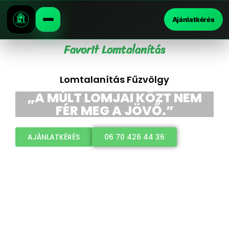
Ajánlatkérés
Favorit Lomtalanítás
Lomtalanítás Fűzvölgy
„A MÚLT LOMJAI KÖZT NEM
FÉR MEG A JÖVŐ.”
AJÁNLATKÉRÉS
06 70 426 44 36