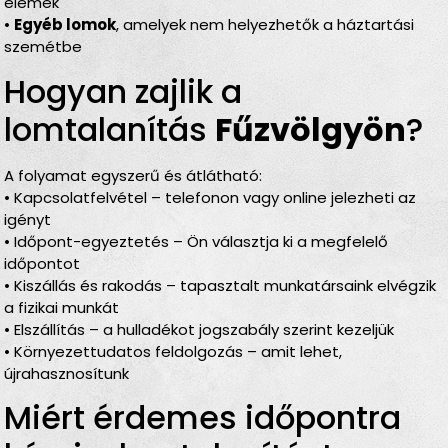
elemek
•
Egyéb lomok
, amelyek nem helyezhetők a háztartási
szemétbe
Hogyan zajlik a
lomtalanítás
Fűzvölgyön
?
A folyamat egyszerű és átlátható:
• Kapcsolatfelvétel – telefonon vagy online jelezheti az
igényt
• Időpont-egyeztetés – Ön választja ki a megfelelő
időpontot
• Kiszállás és rakodás – tapasztalt munkatársaink elvégzik
a fizikai munkát
• Elszállítás – a hulladékot jogszabály szerint kezeljük
• Környezettudatos feldolgozás – amit lehet,
újrahasznosítunk
Miért érdemes időpontra