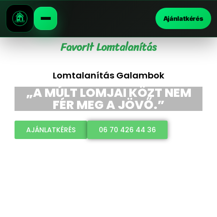
Ajánlatkérés
Favorit Lomtalanítás
Lomtalanítás Galambok
„A MÚLT LOMJAI KÖZT NEM
FÉR MEG A JÖVŐ.”
AJÁNLATKÉRÉS
06 70 426 44 36