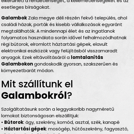
elkerülheti a rendetlenséget, a kellemetlenségeket és az
esetleges bírságokat.
Galambok
Zala megye déli részén fekvő település, ahol
családi házak, porták és kisebb vállalkozások egyaránt
megtalálhatók. A mindennapi élet és az ingatlanok
folyamatos használata során idővel felhalmozódhatnak
régi bútorok, elromlott háztartási gépek, elavult
elektronikai eszközök vagy felújításból visszamaradt
anyagok. Ezek eltávolításáról a
lomtalanítás
Galambokon
gondoskodik gyorsan, szakszerűen és
környezetbarát módon.
Mit szállítunk el
Galambokról
?
Szolgáltatásunk során a leggyakoribb nagyméretű
lomokat biztonságosan elszállítjuk:
•
Bútorok
: ágy, szekrény, komód, asztal, szék, kanapé
•
Háztartási gépek
: mosógép, hűtőszekrény, fagyasztó,