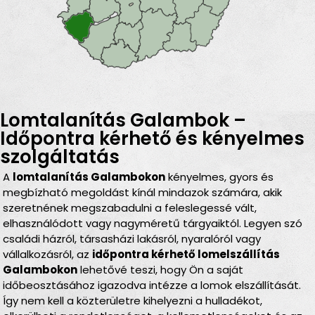
Lomtalanítás Galambok –
Időpontra kérhető és kényelmes
szolgáltatás
A
lomtalanítás Galambokon
kényelmes, gyors és
megbízható megoldást kínál mindazok számára, akik
szeretnének megszabadulni a feleslegessé vált,
elhasználódott vagy nagyméretű tárgyaiktól. Legyen szó
családi házról, társasházi lakásról, nyaralóról vagy
vállalkozásról, az
időpontra kérhető lomelszállítás
Galambokon
lehetővé teszi, hogy Ön a saját
időbeosztásához igazodva intézze a lomok elszállítását.
Így nem kell a közterületre kihelyezni a hulladékot,