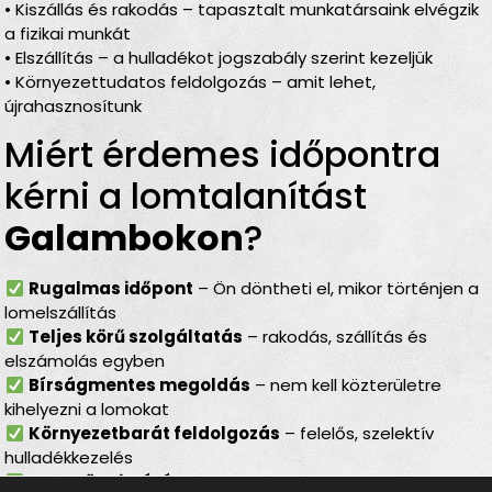
• Kiszállás és rakodás – tapasztalt munkatársaink elvégzik
a fizikai munkát
• Elszállítás – a hulladékot jogszabály szerint kezeljük
• Környezettudatos feldolgozás – amit lehet,
újrahasznosítunk
Miért érdemes időpontra
kérni a lomtalanítást
Galambokon
?
Rugalmas időpont
– Ön döntheti el, mikor történjen a
lomelszállítás
Teljes körű szolgáltatás
– rakodás, szállítás és
elszámolás egyben
Bírságmentes megoldás
– nem kell közterületre
kihelyezni a lomokat
Környezetbarát feldolgozás
– felelős, szelektív
hulladékkezelés
Gyors ügyintézés
– minden gördülékenyen, várakozás