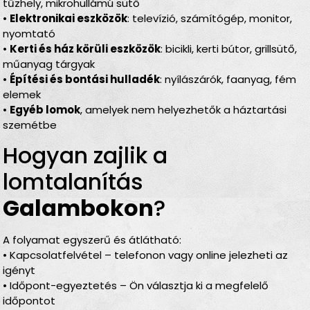
tűzhely, mikrohullámú sütő
•
Elektronikai eszközök
: televízió, számítógép, monitor,
nyomtató
•
Kerti és ház körüli eszközök
: bicikli, kerti bútor, grillsütő,
műanyag tárgyak
•
Építési és bontási hulladék
: nyílászárók, faanyag, fém
elemek
•
Egyéb lomok
, amelyek nem helyezhetők a háztartási
szemétbe
Hogyan zajlik a
lomtalanítás
Galambokon
?
A folyamat egyszerű és átlátható:
• Kapcsolatfelvétel – telefonon vagy online jelezheti az
igényt
• Időpont-egyeztetés – Ön választja ki a megfelelő
időpontot