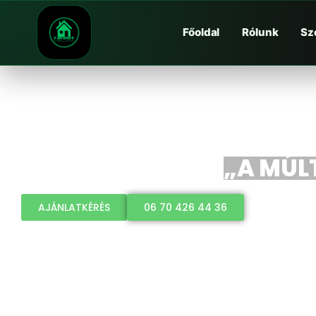
Főoldal
Rólunk
Sz
„A MÚLT
AJÁNLATKÉRÉS
06 70 426 44 36