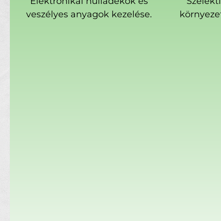
Elektronikai hulladékok és
Szelekt
veszélyes anyagok kezelése.
környeze