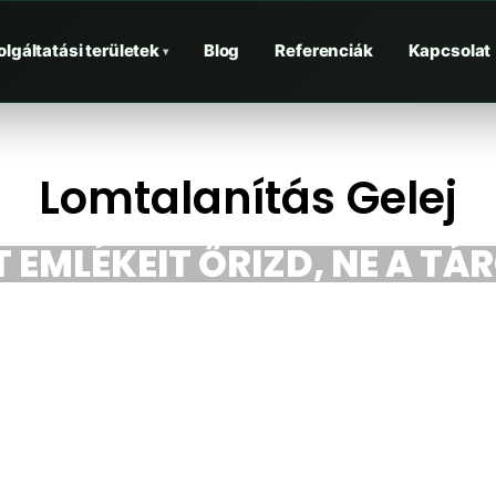
olgáltatási területek
Blog
Referenciák
Kapcsolat
▾
Lomtalanítás Gelej
 EMLÉKEIT ŐRIZD, NE A TÁ