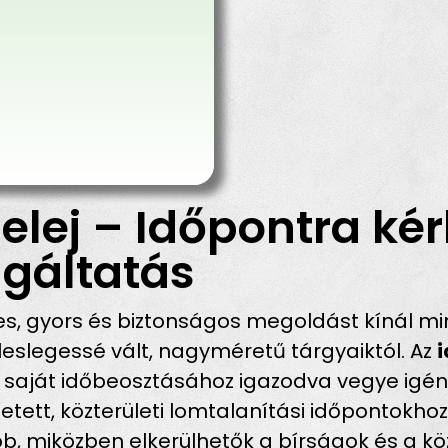
elej – Időpontra kér
gáltatás
, gyors és biztonságos megoldást kínál mi
eslegessé vált, nagyméretű tárgyaiktól. Az
a saját időbeosztásához igazodva vegye igény
tett, közterületi lomtalanítási időpontokho
 miközben elkerülhetők a bírságok és a köz