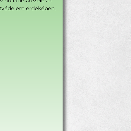
ív hulladékkezelés a
tvédelem érdekében.