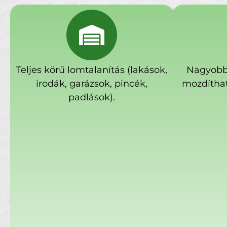
Teljes körű lomtalanítás (lakások,
Nagyobb
irodák, garázsok, pincék,
mozdíthat
padlások).