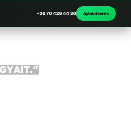
+36 70 426 44 36
Ajánlatkérés
RGYAIT.”