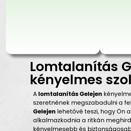
Lomtalanítás G
kényelmes szol
A
lomtalanítás Gelejen
kényelmes
szeretnének megszabadulni a fel
Gelejen
lehetővé teszi, hogy Ön 
alkalmazkodnia a ritkán meghirde
kényelmesebb és biztonságosabb,