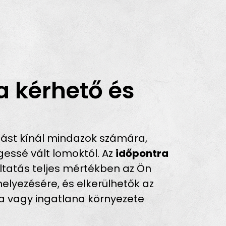
a kérhető és
ást kínál mindazok számára,
essé vált lomoktól. Az
időpontra
áltatás teljes mértékben az Ön
helyezésére, és elkerülhetők az
ra vagy ingatlana környezete