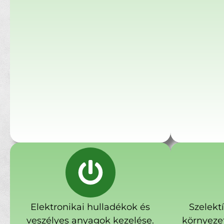
Elektronikai hulladékok és
Szelekt
veszélyes anyagok kezelése.
környeze