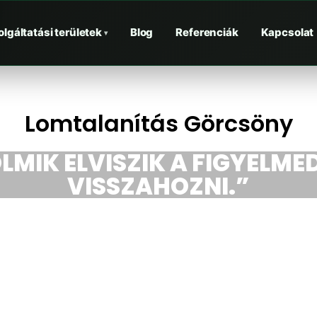
olgáltatási területek
Blog
Referenciák
Kapcsolat
▾
Lomtalanítás Görcsöny
LMIK ELVISZIK A FIGYELMED
VISSZAHOZNI.”