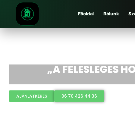
Főoldal
Rólunk
Sz
„A FELESLEGES HO
AJÁNLATKÉRÉS
06 70 426 44 36