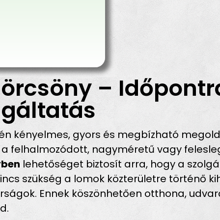
örcsöny – Időpontr
gáltatás
tén kényelmes, gyors és megbízható megold
a felhalmozódott, nagyméretű vagy felesleg
yben
lehetőséget biztosít arra, hogy a szolg
incs szükség a lomok közterületre történő ki
bírságok. Ennek köszönhetően otthona, udva
d.