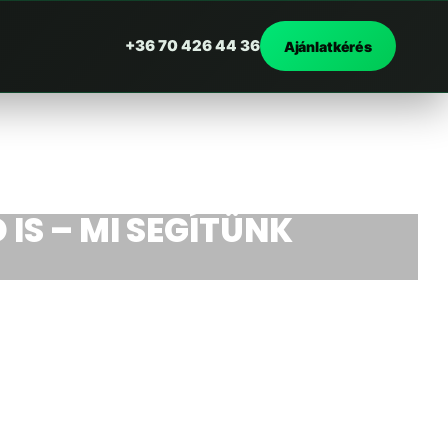
+36 70 426 44 36
Ajánlatkérés
 IS – MI SEGÍTÜNK