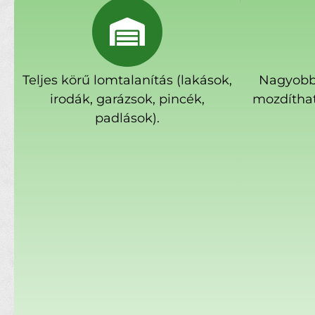
Teljes körű lomtalanítás (lakások,
Nagyobb
irodák, garázsok, pincék,
mozdíthat
padlások).