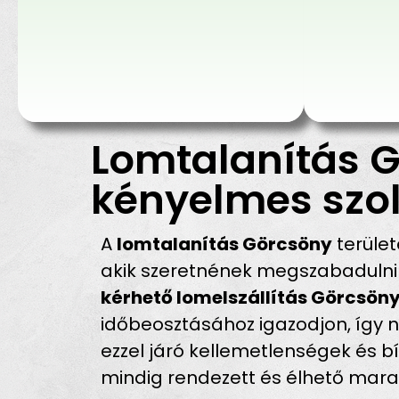
Lomtalanítás G
kényelmes szol
A
lomtalanítás Görcsöny
terüle
akik szeretnének megszabadulni 
kérhető lomelszállítás Görcsön
időbeosztásához igazodjon, így n
ezzel járó kellemetlenségek és 
mindig rendezett és élhető mara