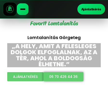
Ajánlatkérés
Favorit Lomtalanítás
Lomtalanítás Görgeteg
„A HELY, AMIT A FELESLEGES
DOLGOK ELFOGLALNAK, AZ A
TÉR, AHOL A BOLDOGSÁG
ÉLHETNE.”
AJÁNLATKÉRÉS
06 70 426 44 36