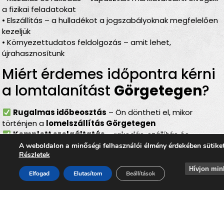
a fizikai feladatokat
• Elszállítás – a hulladékot a jogszabályoknak megfelelően
kezeljük
• Környezettudatos feldolgozás – amit lehet,
újrahasznosítunk
Miért érdemes időpontra kérni
a lomtalanítást
Görgetegen
?
Rugalmas időbeosztás
– Ön döntheti el, mikor
történjen a
lomelszállítás Görgetegen
Komplett szolgáltatás
– rakodás, szállítás és
elszámolás egyben
A weboldalon a minőségi felhasználói élmény érdekében sütike
Részletek
Bírságmentes megoldás
– nem kell közterületre
kihelyezni a lomokat
Hívjon min
Elfogad
Elutasítom
Beállítások
Környezetbarát feldolgozás
– felelős, szelektív
hulladékkezelés
Gyors és szakszerű
– minden gördülékenyen,
biztonságosan történik