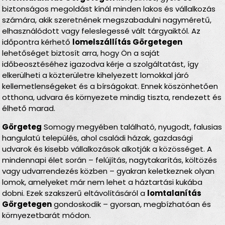
biztonságos megoldást kínál minden lakos és vállalkozás
számára, akik szeretnének megszabadulni nagyméretű,
elhasználódott vagy feleslegessé vált tárgyaiktól. Az
időpontra kérhető
lomelszállítás Görgetegen
lehetőséget biztosít arra, hogy Ön a saját
időbeosztéséhez igazodva kérje a szolgáltatást, így
elkerülheti a közterületre kihelyezett lomokkal járó
kellemetlenségeket és a bírságokat. Ennek köszönhetően
otthona, udvara és környezete mindig tiszta, rendezett és
élhető marad.
Görgeteg
Somogy megyében található, nyugodt, falusias
hangulatú település, ahol családi házak, gazdasági
udvarok és kisebb vállalkozások alkotják a közösséget. A
mindennapi élet során – felújítás, nagytakarítás, költözés
vagy udvarrendezés közben – gyakran keletkeznek olyan
lomok, amelyeket már nem lehet a háztartási kukába
dobni. Ezek szakszerű eltávolításáról a
lomtalanítás
Görgetegen
gondoskodik – gyorsan, megbízhatóan és
környezetbarát módon.