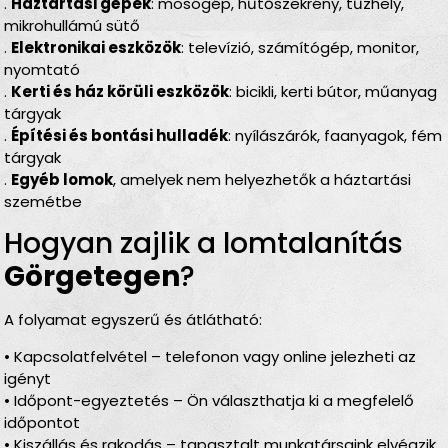
.
Háztartási gépek
: mosógép, hűtőszekrény, tűzhely,
mikrohullámú sütő
.
Elektronikai eszközök
: televízió, számítógép, monitor,
nyomtató
.
Kerti és ház körüli eszközök
: bicikli, kerti bútor, műanyag
tárgyak
.
Építési és bontási hulladék
: nyílászárók, faanyagok, fém
tárgyak
.
Egyéb lomok
, amelyek nem helyezhetők a háztartási
szemétbe
Hogyan zajlik a lomtalanítás
Görgetegen
?
A folyamat egyszerű és átlátható:
• Kapcsolatfelvétel – telefonon vagy online jelezheti az
igényt
• Időpont-egyeztetés – Ön választhatja ki a megfelelő
időpontot
• Kiszállás és rakodás – tapasztalt munkatársaink elvégzik