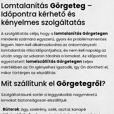
Lomtalanítás
Görgeteg
–
Időpontra kérhető és
kényelmes szolgáltatás
A szolgáltatás célja, hogy a
lomtalanítás Görgetegen
mindenki számára egyszerű, gyors és problémamentes
legyen. Nem kell alkalmazkodnia az önkormányzati
lomtalanítás ritka időpontjaihoz, és nem kell napokig az
utcán vagy az udvaron tárolnia a lomokat. Az időpontra
egyeztetett
lomelszállítás Görgetegen
teljes
mértékben az Ön igényeihez igazodik, így Ön döntheti el,
mikor történjen az elszállítás.
Mit szállítunk el
Görgetegről
?
Szolgáltatásunk során a leggyakoribb nagyméretű
lomokat biztonságosan elszállítjuk:
.
Bútorok
: ágy, szekrény, szék, asztal, kanapé