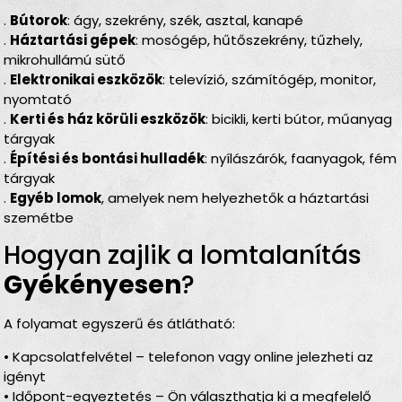
.
Bútorok
: ágy, szekrény, szék, asztal, kanapé
.
Háztartási gépek
: mosógép, hűtőszekrény, tűzhely,
mikrohullámú sütő
.
Elektronikai eszközök
: televízió, számítógép, monitor,
nyomtató
.
Kerti és ház körüli eszközök
: bicikli, kerti bútor, műanyag
tárgyak
.
Építési és bontási hulladék
: nyílászárók, faanyagok, fém
tárgyak
.
Egyéb lomok
, amelyek nem helyezhetők a háztartási
szemétbe
Hogyan zajlik a lomtalanítás
Gyékényesen
?
A folyamat egyszerű és átlátható:
• Kapcsolatfelvétel – telefonon vagy online jelezheti az
igényt
• Időpont-egyeztetés – Ön választhatja ki a megfelelő