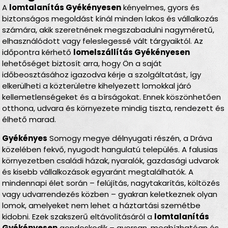
A
lomtalanítás Gyékényesen
kényelmes, gyors és
biztonságos megoldást kínál minden lakos és vállalkozás
számára, akik szeretnének megszabadulni nagyméretű,
elhasználódott vagy feleslegessé vált tárgyaiktól. Az
időpontra kérhető
lomelszállítás Gyékényesen
lehetőséget biztosít arra, hogy Ön a saját
időbeosztásához igazodva kérje a szolgáltatást, így
elkerülheti a közterületre kihelyezett lomokkal járó
kellemetlenségeket és a bírságokat. Ennek köszönhetően
otthona, udvara és környezete mindig tiszta, rendezett és
élhető marad.
Gyékényes
Somogy megye délnyugati részén, a Dráva
közelében fekvő, nyugodt hangulatú település. A falusias
környezetben családi házak, nyaralók, gazdasági udvarok
és kisebb vállalkozások egyaránt megtalálhatók. A
mindennapi élet során – felújítás, nagytakarítás, költözés
vagy udvarrendezés közben – gyakran keletkeznek olyan
lomok, amelyeket nem lehet a háztartási szemétbe
kidobni. Ezek szakszerű eltávolításáról a
lomtalanítás
Gyékényesen
gondoskodik – gyorsan, megbízhatóan és