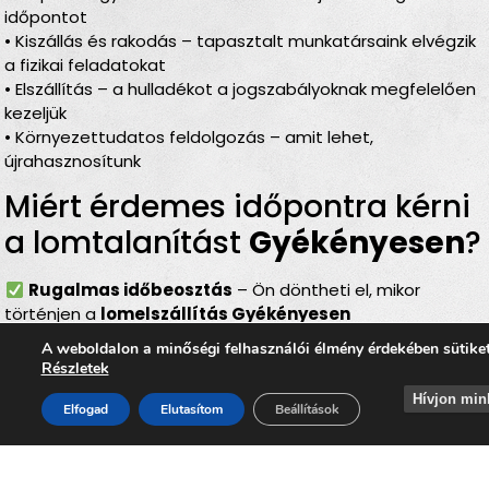
időpontot
• Kiszállás és rakodás – tapasztalt munkatársaink elvégzik
a fizikai feladatokat
• Elszállítás – a hulladékot a jogszabályoknak megfelelően
kezeljük
• Környezettudatos feldolgozás – amit lehet,
újrahasznosítunk
Miért érdemes időpontra kérni
a lomtalanítást
Gyékényesen
?
Rugalmas időbeosztás
– Ön döntheti el, mikor
történjen a
lomelszállítás Gyékényesen
Komplett szolgáltatás
– rakodás, szállítás és
A weboldalon a minőségi felhasználói élmény érdekében sütike
elszámolás egyben
Részletek
Bírságmentes megoldás
– nem kell közterületre
Hívjon min
kihelyezni a lomokat
Elfogad
Elutasítom
Beállítások
Környezetbarát feldolgozás
– felelős, szelektív
hulladékkezelés
Gyors és szakszerű
– minden gördülékenyen,