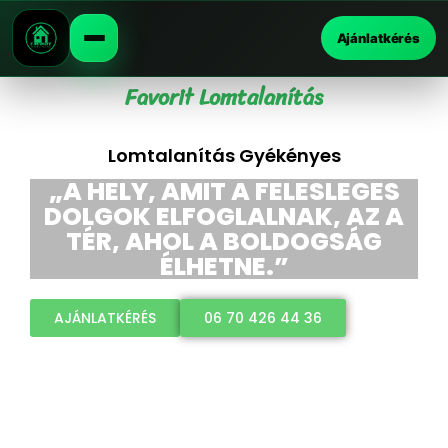
Ajánlatkérés
Favorit Lomtalanítás
Lomtalanítás Gyékényes
„A HELY, AMIT A FELESLEGES
DOLGOK ELFOGLALNAK, AZ A
TÉR, AHOL A BOLDOGSÁG
ÉLHETNE.”
AJÁNLATKÉRÉS
06 70 426 44 36