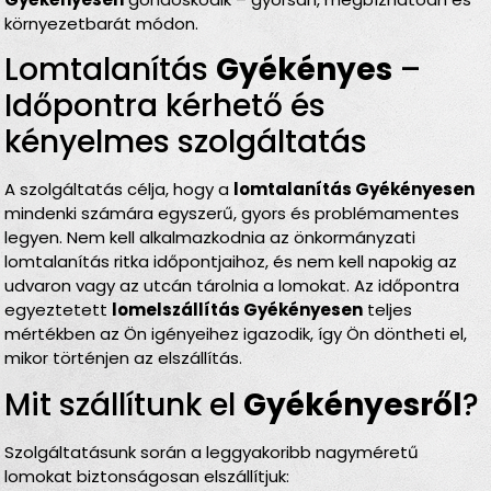
környezetbarát módon.
Lomtalanítás
Gyékényes
–
Időpontra kérhető és
kényelmes szolgáltatás
A szolgáltatás célja, hogy a
lomtalanítás Gyékényesen
mindenki számára egyszerű, gyors és problémamentes
legyen. Nem kell alkalmazkodnia az önkormányzati
lomtalanítás ritka időpontjaihoz, és nem kell napokig az
udvaron vagy az utcán tárolnia a lomokat. Az időpontra
egyeztetett
lomelszállítás Gyékényesen
teljes
mértékben az Ön igényeihez igazodik, így Ön döntheti el,
mikor történjen az elszállítás.
Mit szállítunk el
Gyékényesről
?
Szolgáltatásunk során a leggyakoribb nagyméretű
lomokat biztonságosan elszállítjuk: