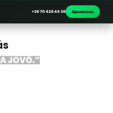
+36 70 426 44 36
Ajánlatkérés
ás
 A JÖVŐ.”