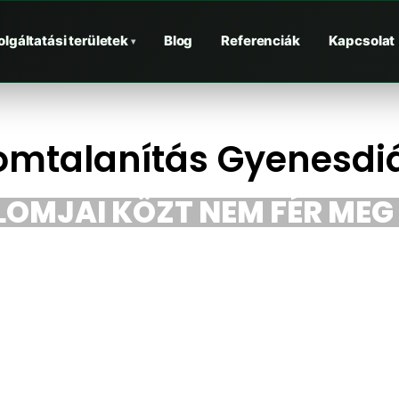
olgáltatási területek
Blog
Referenciák
Kapcsolat
▾
omtalanítás Gyenesdi
LOMJAI KÖZT NEM FÉR MEG