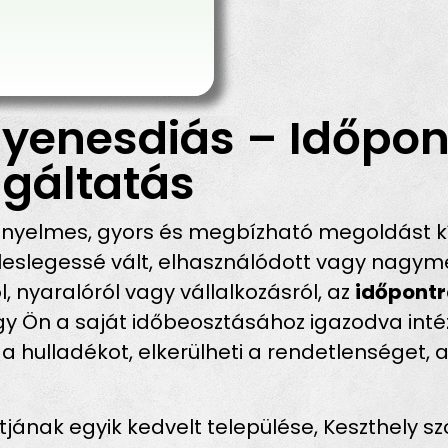
yenesdiás – Időpon
gáltatás
nyelmes, gyors és megbízható megoldást kí
eslegessé vált, elhasználódott vagy nagymé
l, nyaralóról vagy vállalkozásról, az
időpontr
gy Ön a saját időbeosztásához igazodva intéz
i a hulladékot, elkerülheti a rendetlenséget,
tjának egyik kedvelt települése, Keszthely 