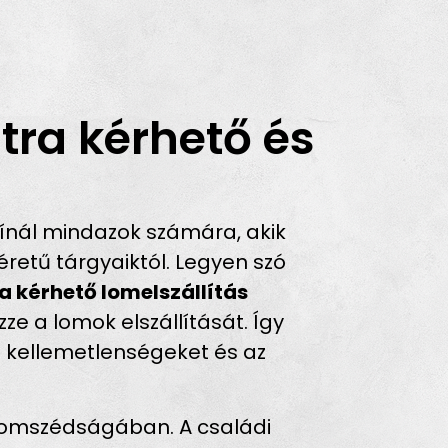
tra kérhető és
nál mindazok számára, akik
retű tárgyaiktól. Legyen szó
a kérhető lomelszállítás
ze a lomok elszállítását. Így
 a kellemetlenségeket és az
szomszédságában. A családi