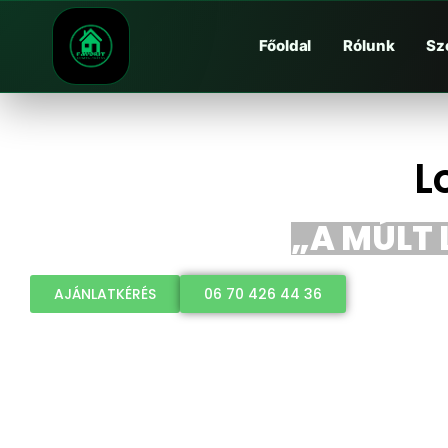
Főoldal
Rólunk
Sz
L
„A MÚLT 
AJÁNLATKÉRÉS
06 70 426 44 36