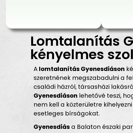
Lomtalanítás G
kényelmes szol
A
lomtalanítás Gyenesdiáson
ké
szeretnének megszabadulni a fel
családi házról, társasházi lakásró
Gyenesdiáson
lehetővé teszi, ho
nem kell a közterületre kihelyezn
esetleges bírságokat.
Gyenesdiás
a Balaton északi par