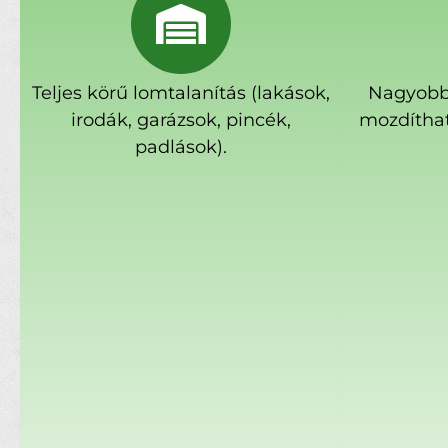
Teljes körű lomtalanítás (lakások,
Nagyobb
irodák, garázsok, pincék,
mozdíthat
padlások).