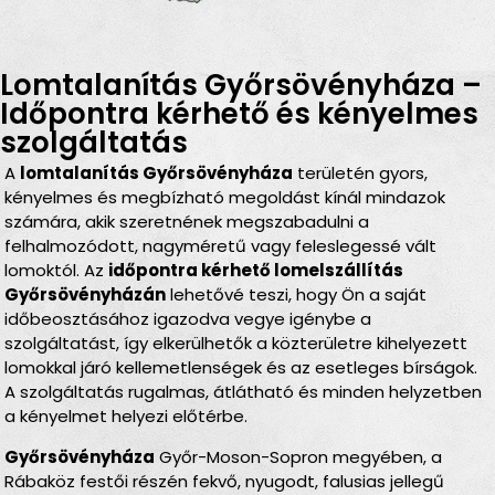
Lomtalanítás Győrsövényháza –
Időpontra kérhető és kényelmes
szolgáltatás
A
lomtalanítás Győrsövényháza
területén gyors,
kényelmes és megbízható megoldást kínál mindazok
számára, akik szeretnének megszabadulni a
felhalmozódott, nagyméretű vagy feleslegessé vált
lomoktól. Az
időpontra kérhető lomelszállítás
Győrsövényházán
lehetővé teszi, hogy Ön a saját
időbeosztásához igazodva vegye igénybe a
szolgáltatást, így elkerülhetők a közterületre kihelyezett
lomokkal járó kellemetlenségek és az esetleges bírságok.
A szolgáltatás rugalmas, átlátható és minden helyzetben
a kényelmet helyezi előtérbe.
Győrsövényháza
Győr-Moson-Sopron megyében, a
Rábaköz festői részén fekvő, nyugodt, falusias jellegű