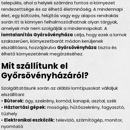
település, ahol a helyiek számára fontos a környezet
rendezettsége és az élhető életminőség. A mindennapi
élet, egy költözés, felújítás vagy egy alapos rendrakás
során itt is könnyen felhalmozódhatnak olyan tárgyak,
amelyek már nem szolgálják a mindennapokat. A
lomtalanítás Győrsövényháza
célja, hogy ezek a lomok
szakszerűen, környezetbarát módon kerüljenek
elszállításra, hozzájárulva
Győrsövényháza
tiszta és
élhető környezetének megőrzéséhez.
Mit szállítunk el
Győrsövényházáról?
Szolgáltatásunk során az alábbi lomtípusokat vállaljuk
elszállítani:
•
Bútorok:
ágy, szekrény, komód, kanapé, asztal, szék
•
Háztartási gépek:
mosógép, hűtőszekrény, fagyasztó,
tűzhely
•
Elektronikai eszközök:
televízió, számítógép, monitor,
nyomtató