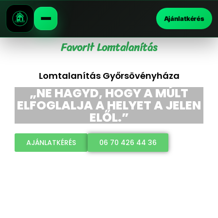
Ajánlatkérés
Favorit Lomtalanítás
Lomtalanítás Győrsövényháza
„NE HAGYD, HOGY A MÚLT
ELFOGLALJA A HELYET A JELEN
ELŐL.”
AJÁNLATKÉRÉS
06 70 426 44 36