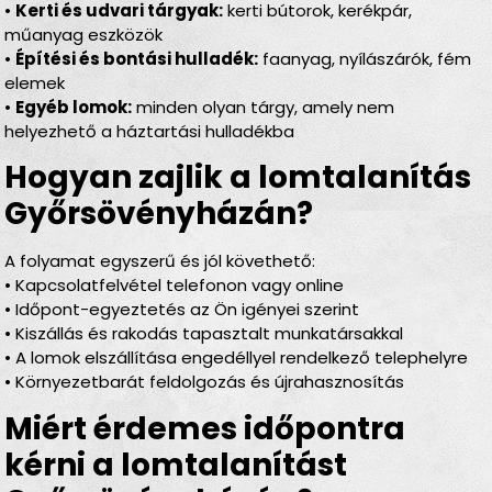
•
Kerti és udvari tárgyak:
kerti bútorok, kerékpár,
műanyag eszközök
•
Építési és bontási hulladék:
faanyag, nyílászárók, fém
elemek
•
Egyéb lomok:
minden olyan tárgy, amely nem
helyezhető a háztartási hulladékba
Hogyan zajlik a lomtalanítás
Győrsövényházán?
A folyamat egyszerű és jól követhető:
• Kapcsolatfelvétel telefonon vagy online
• Időpont-egyeztetés az Ön igényei szerint
• Kiszállás és rakodás tapasztalt munkatársakkal
• A lomok elszállítása engedéllyel rendelkező telephelyre
• Környezetbarát feldolgozás és újrahasznosítás
Miért érdemes időpontra
kérni a lomtalanítást