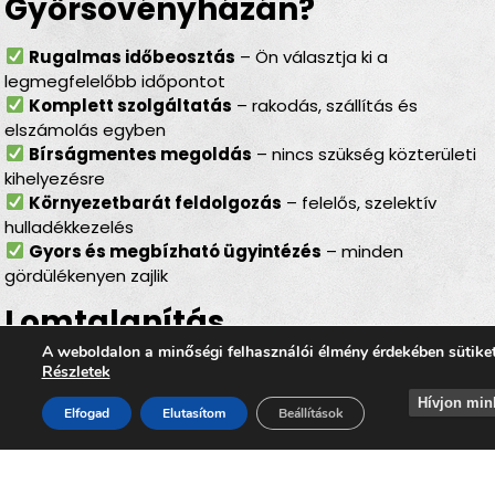
Győrsövényházán?
Rugalmas időbeosztás
– Ön választja ki a
legmegfelelőbb időpontot
Komplett szolgáltatás
– rakodás, szállítás és
elszámolás egyben
Bírságmentes megoldás
– nincs szükség közterületi
kihelyezésre
Környezetbarát feldolgozás
– felelős, szelektív
hulladékkezelés
Gyors és megbízható ügyintézés
– minden
gördülékenyen zajlik
Lomtalanítás
Győrsövényháza – ideális
A weboldalon a minőségi felhasználói élmény érdekében sütike
Részletek
választás minden helyzetben
Hívjon min
Elfogad
Elutasítom
Beállítások
Legyen szó
felújításról, költözésről, garázs- vagy
padlásürítésről, esetleg egy örökölt ingatlan
rendbetételéről
, a
lomtalanítás Győrsövényháza