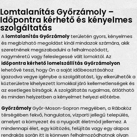
Lomtalanítás Győrzámoly –
Időpontra kérhető és kényelmes
szolgáltatás
A
lomtalanítás Győrzámoly
területén gyors, kényelmes
és megbízható megoldást kínál mindazok számára, akik
szeretnének megszabadulni a felhalmozódott,
nagyméretű vagy feleslegessé vált lomoktól. Az
időpontra kérhető lomelszállítás Győrzámolyon
lehetővé teszi, hogy Ön a saját időbeosztásához
igazodva vegye igénybe a szolgáltatást, így elkerülhetők a
közterületre kihelyezett lomokkal járó kellemetlenségek és
az esetleges bírságok. A szolgáltatás rugalmas, átlátható
és minden helyzetben a kényelmet helyezi előtérbe.
Győrzámoly
Győr-Moson-Sopron megyében, a Rábaköz
térségében fekvő, hangulatos, vízparti jellegű település,
amelyet a környezet és a nyugodt életmód jellemez. A
mindennapi élet, egy költözés, felújítás vagy egy alapos
rendrakás során itt is könnyen felhalmozódhatnak olyan