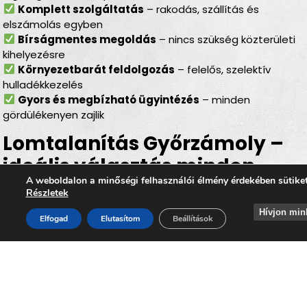
Komplett szolgáltatás
– rakodás, szállítás és
elszámolás egyben
Bírságmentes megoldás
– nincs szükség közterületi
kihelyezésre
Környezetbarát feldolgozás
– felelős, szelektív
hulladékkezelés
Gyors és megbízható ügyintézés
– minden
gördülékenyen zajlik
Lomtalanítás Győrzámoly –
ideális választás minden
A weboldalon a minőségi felhasználói élmény érdekében sütike
helyzetben
Részletek
Hívjon min
Legyen szó
felújításról, költözésről, garázs- vagy
Elfogad
Elutasítom
Beállítások
padlásürítésről, esetleg egy örökölt ingatlan
rendbetételéről
, a
lomtalanítás Győrzámoly
minden
esetben hatékony és kényelmes megoldást kínál. Az
időpontra kérhető lomelszállítás Győrzámolyon
segítségével Ön gyorsan, biztonságosan és