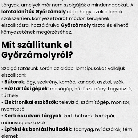
tárgyak, amelyek már nem szolgálják a mindennapokat. A
lomtalanítás Győrzámoly
célja, hogy ezek a lomok
szakszerűen, környezetbarát módon kerüljenek
elszállításra, hozzájárulva
Győrzámoly
tiszta és élhető
környezetének megőrzéséhez.
Mit szállítunk el
Győrzámolyról?
Szolgáltatásunk során az alábbi lomtípusokat vállaljuk
elszállítani:
•
Bútorok:
ágy, szekrény, komód, kanapé, asztal, szék
•
Háztartási gépek:
mosógép, hűtőszekrény, fagyasztó,
tűzhely
•
Elektronikai eszközök:
televízió, számítógép, monitor,
nyomtató
•
Kerti és udvari tárgyak:
kerti bútorok, kerékpár,
műanyag eszközök
•
Építési és bontási hulladék:
faanyag, nyílászárók, fém
elemek