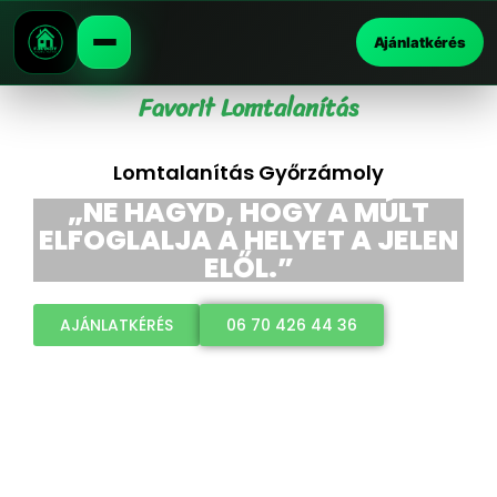
Ajánlatkérés
Favorit Lomtalanítás
Lomtalanítás Győrzámoly
„NE HAGYD, HOGY A MÚLT
ELFOGLALJA A HELYET A JELEN
ELŐL.”
AJÁNLATKÉRÉS
06 70 426 44 36