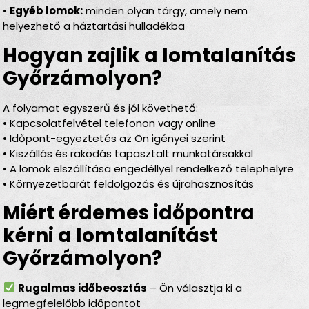
•
Egyéb lomok:
minden olyan tárgy, amely nem
helyezhető a háztartási hulladékba
Hogyan zajlik a lomtalanítás
Győrzámolyon?
A folyamat egyszerű és jól követhető:
• Kapcsolatfelvétel telefonon vagy online
• Időpont-egyeztetés az Ön igényei szerint
• Kiszállás és rakodás tapasztalt munkatársakkal
• A lomok elszállítása engedéllyel rendelkező telephelyre
• Környezetbarát feldolgozás és újrahasznosítás
Miért érdemes időpontra
kérni a lomtalanítást
Győrzámolyon?
Rugalmas időbeosztás
– Ön választja ki a
legmegfelelőbb időpontot