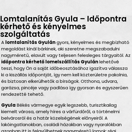
Lomtalanítás Gyula – Időpontra
kérhető és kényelmes
szolgáltatás
A
lomtalanítás Gyulán
gyors, kényelmes és megbízható
megoldást kínál bárkinek, aki szeretne megszabadulni
nagyméretű, elavult vagy teljesen felesleges tárgyaitól. Az
időpontra kérhető lomelszállítás Gyulán
lehetővé
teszi, hogy Ön a saját időbeosztásához igazítva válassza
ki a kiszállás időpontját, így nem kell közterületre pakolnia,
és biztosan elkerülhetők a bírságok. Otthona, udvara,
garázsa, pincéje vagy padlása így gyorsan és egyszerűen
rendezetté tehető.
Gyula
Békés vármegye egyik legszebb, turisztikailag
kiemelt városa, amely híres a várfürdőről, a történelmi
belvárosról és a határ közelségének előnyeiről. A
lakóingatlanokban, családi házakban vagy nyaralókban
azonban itt is felgyűlhetnek nagyméretű lomok: régi