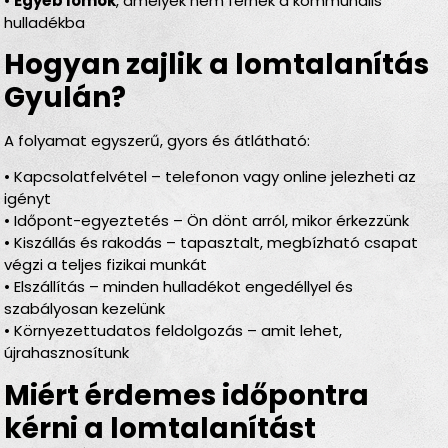
•
Egyéb lomok
, amelyek nem férnek a kommunális
hulladékba
Hogyan zajlik a lomtalanítás
Gyulán?
A folyamat egyszerű, gyors és átlátható:
• Kapcsolatfelvétel – telefonon vagy online jelezheti az
igényt
• Időpont-egyeztetés – Ön dönt arról, mikor érkezzünk
• Kiszállás és rakodás – tapasztalt, megbízható csapat
végzi a teljes fizikai munkát
• Elszállítás – minden hulladékot engedéllyel és
szabályosan kezelünk
• Környezettudatos feldolgozás – amit lehet,
újrahasznosítunk
Miért érdemes időpontra
kérni a lomtalanítást