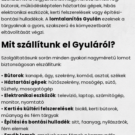
bútorok, működésképtelen háztartási gépek, hibás
elektronikai eszközök, kerti felszerelések vagy építési-
bontási hulladékok. A
lomtalanítás Gyulán
ezeknek a
tárgyaknak a gyors, szakszerű és környezetbarát
eltávolítását végzi.
Mit szállítunk el Gyuláról?
Szolgáltatásunk során minden gyakori nagyméretű lomot
biztonságosan elszállítunk:
•
Bútorok
: kanapé, ágy, szekrény, komód, asztal, székek
•
Háztartási gépek
: hűtőszekrény, mosógép, sütő,
tűzhely, mosogatógép
•
Elektronikai eszközök
: televízió, laptop, számítógép,
monitor, nyomtató
•
Kerti és kültéri felszerelések
: bicikli, kerti bútorok,
műanyag és fém tárgyak
•
Építési és bontási hulladék
: sitt, faanyag, nyílászárók,
fém elemek