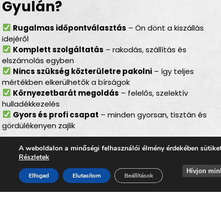
Gyulán?
Rugalmas időpontválasztás
– Ön dönt a kiszállás
idejéről
Komplett szolgáltatás
– rakodás, szállítás és
elszámolás egyben
Nincs szükség közterületre pakolni
– így teljes
mértékben elkerülhetők a bírságok
Környezetbarát megoldás
– felelős, szelektív
hulladékkezelés
Gyors és profi csapat
– minden gyorsan, tisztán és
gördülékenyen zajlik
Lomtalanítás Gyula – ideális
A weboldalon a minőségi felhasználói élmény érdekében sütike
Részletek
választás minden helyzetben
Hívjon min
Elfogad
Elutasítom
Beállítások
Akár
felújítás előtt áll, akár költözik, udvart rendez,
garázst pakol, padlást vagy pincét ürít, esetleg
építkezésből vagy felújításból visszamaradt
hulladékot szeretne elszállíttatni
, a
lomtalanítás