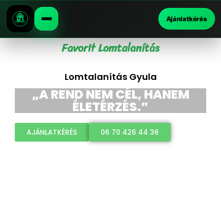
Ajánlatkérés
Favorit Lomtalanítás
Lomtalanítás Gyula
„A REND NEM CÉL, HANEM
ÉLETÉRZÉS.”
AJÁNLATKÉRÉS
06 70 426 44 36