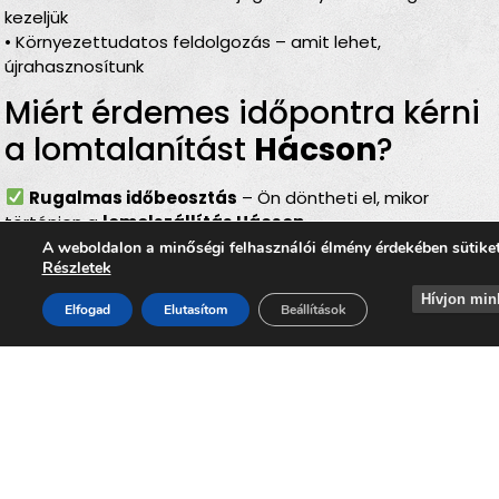
kezeljük
• Környezettudatos feldolgozás – amit lehet,
újrahasznosítunk
Miért érdemes időpontra kérni
a lomtalanítást
Hácson
?
Rugalmas időbeosztás
– Ön döntheti el, mikor
történjen a
lomelszállítás Hácson
Komplett szolgáltatás
– rakodás, szállítás és
A weboldalon a minőségi felhasználói élmény érdekében sütike
Részletek
elszámolás egyben
Bírságmentes megoldás
– nem kell közterületre
Hívjon min
Elfogad
Elutasítom
Beállítások
kihelyezni a lomokat
Környezetbarát feldolgozás
– felelős, szelektív
hulladékkezelés
Gyors és szakszerű
– minden gördülékenyen,
biztonságosan történik
Lomtalanítás
Hács
– ideális