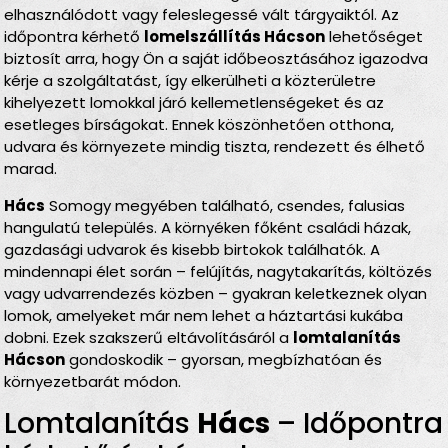
elhasználódott vagy feleslegessé vált tárgyaiktól. Az
időpontra kérhető
lomelszállítás Hácson
lehetőséget
biztosít arra, hogy Ön a saját időbeosztásához igazodva
kérje a szolgáltatást, így elkerülheti a közterületre
kihelyezett lomokkal járó kellemetlenségeket és az
esetleges bírságokat. Ennek köszönhetően otthona,
udvara és környezete mindig tiszta, rendezett és élhető
marad.
Hács
Somogy megyében található, csendes, falusias
hangulatú település. A környéken főként családi házak,
gazdasági udvarok és kisebb birtokok találhatók. A
mindennapi élet során – felújítás, nagytakarítás, költözés
vagy udvarrendezés közben – gyakran keletkeznek olyan
lomok, amelyeket már nem lehet a háztartási kukába
dobni. Ezek szakszerű eltávolításáról a
lomtalanítás
Hácson
gondoskodik – gyorsan, megbízhatóan és
környezetbarát módon.
Lomtalanítás
Hács
– Időpontra