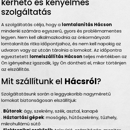
kérhető és kényelmes
szolgáltatás
A szolgáltatás célja, hogy a
lomtalanítás Hácson
mindenki számára egyszerű, gyors és problémamentes
legyen. Nem kell alkalmazkodnia az önkormányzati
lomtalanítás ritka időpontjaihoz, és nem kell napokig az
udvaron vagy az utcán tárolnia a lomokat. Az időpontra
egyeztetett
lomelszállítás Hácson
teljes mértékben az
Ön igényeihez igazodik, így Ön döntheti el, mikor történjen
az elszállítás.
Mit szállítunk el
Hácsról
?
Szolgáltatásunk során a leggyakoribb nagyméretű
lomokat biztonságosan elszállítjuk:
.
Bútorok
: ágy, szekrény, szék, asztal, kanapé
.
Háztartási gépek
: mosógép, hűtőszekrény, tűzhely,
mikrohullámú sütő