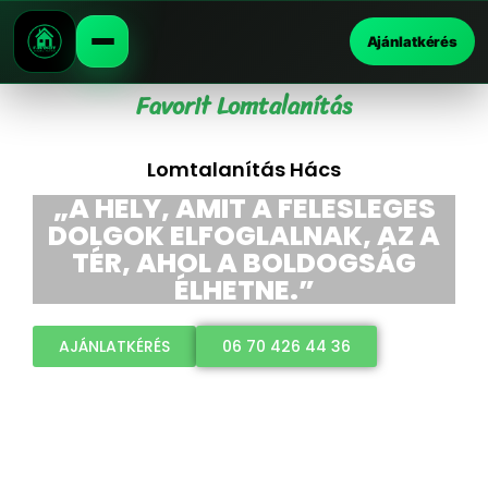
Ajánlatkérés
Favorit Lomtalanítás
Lomtalanítás Hács
„A HELY, AMIT A FELESLEGES
DOLGOK ELFOGLALNAK, AZ A
TÉR, AHOL A BOLDOGSÁG
ÉLHETNE.”
AJÁNLATKÉRÉS
06 70 426 44 36