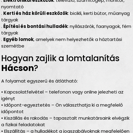
.
Elektronikai eszközök
: televízió, számítógép, monitor,
nyomtató
.
Kerti és ház körüli eszközök
: bicikli, kerti bútor, műanyag
tárgyak
.
Építési és bontási hulladék
: nyílászárók, faanyagok, fém
tárgyak
.
Egyéb lomok
, amelyek nem helyezhetők a háztartási
szemétbe
Hogyan zajlik a lomtalanítás
Hácson
?
A folyamat egyszerű és átlátható:
• Kapcsolatfelvétel – telefonon vagy online jelezheti az
igényt
• Időpont-egyeztetés – Ön választhatja ki a megfelelő
időpontot
• Kiszállás és rakodás – tapasztalt munkatársaink elvégzik
a fizikai feladatokat
• Elszállítás – a hulladékot a jogszabályoknak megfelelően