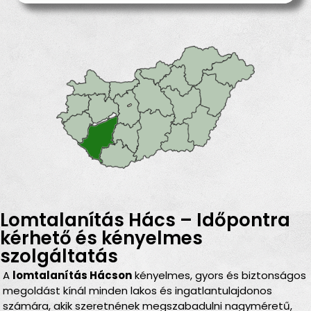
Lomtalanítás Hács – Időpontra
kérhető és kényelmes
szolgáltatás
A
lomtalanítás Hácson
kényelmes, gyors és biztonságos
megoldást kínál minden lakos és ingatlantulajdonos
számára, akik szeretnének megszabadulni nagyméretű,