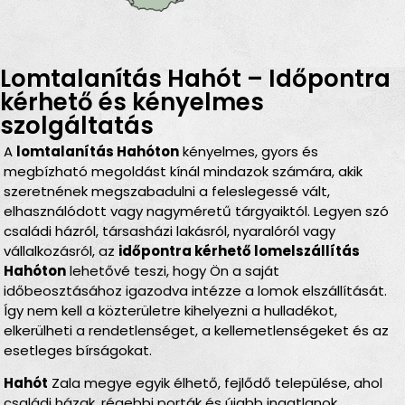
Lomtalanítás Hahót – Időpontra
kérhető és kényelmes
szolgáltatás
A
lomtalanítás Hahóton
kényelmes, gyors és
megbízható megoldást kínál mindazok számára, akik
szeretnének megszabadulni a feleslegessé vált,
elhasználódott vagy nagyméretű tárgyaiktól. Legyen szó
családi házról, társasházi lakásról, nyaralóról vagy
vállalkozásról, az
időpontra kérhető lomelszállítás
Hahóton
lehetővé teszi, hogy Ön a saját
időbeosztásához igazodva intézze a lomok elszállítását.
Így nem kell a közterületre kihelyezni a hulladékot,
elkerülheti a rendetlenséget, a kellemetlenségeket és az
esetleges bírságokat.
Hahót
Zala megye egyik élhető, fejlődő települése, ahol
családi házak, régebbi porták és újabb ingatlanok