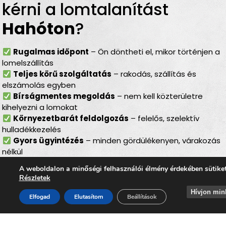
kérni a lomtalanítást
Hahóton
?
Rugalmas időpont
– Ön döntheti el, mikor történjen a
lomelszállítás
Teljes körű szolgáltatás
– rakodás, szállítás és
elszámolás egyben
Bírságmentes megoldás
– nem kell közterületre
kihelyezni a lomokat
Környezetbarát feldolgozás
– felelős, szelektív
hulladékkezelés
Gyors ügyintézés
– minden gördülékenyen, várakozás
nélkül
Lomtalanítás
Hahóton
–
A weboldalon a minőségi felhasználói élmény érdekében sütike
Részletek
ideális választás minden
Hívjon min
Elfogad
Elutasítom
Beállítások
helyzetben