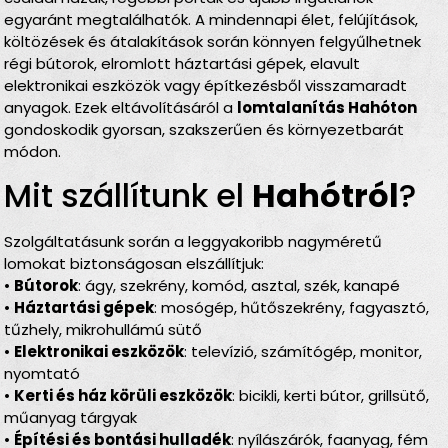
egyaránt megtalálhatók. A mindennapi élet, felújítások,
költözések és átalakítások során könnyen felgyűlhetnek
régi bútorok, elromlott háztartási gépek, elavult
elektronikai eszközök vagy építkezésből visszamaradt
anyagok. Ezek eltávolításáról a
lomtalanítás Hahóton
gondoskodik gyorsan, szakszerűen és környezetbarát
módon.
Mit szállítunk el
Hahótról
?
Szolgáltatásunk során a leggyakoribb nagyméretű
lomokat biztonságosan elszállítjuk:
•
Bútorok
: ágy, szekrény, komód, asztal, szék, kanapé
•
Háztartási gépek
: mosógép, hűtőszekrény, fagyasztó,
tűzhely, mikrohullámú sütő
•
Elektronikai eszközök
: televízió, számítógép, monitor,
nyomtató
•
Kerti és ház körüli eszközök
: bicikli, kerti bútor, grillsütő,
műanyag tárgyak
•
Építési és bontási hulladék
: nyílászárók, faanyag, fém