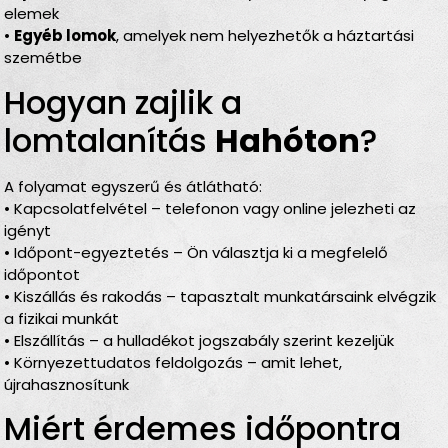
elemek
•
Egyéb lomok
, amelyek nem helyezhetők a háztartási
szemétbe
Hogyan zajlik a
lomtalanítás
Hahóton
?
A folyamat egyszerű és átlátható:
• Kapcsolatfelvétel – telefonon vagy online jelezheti az
igényt
• Időpont-egyeztetés – Ön választja ki a megfelelő
időpontot
• Kiszállás és rakodás – tapasztalt munkatársaink elvégzik
a fizikai munkát
• Elszállítás – a hulladékot jogszabály szerint kezeljük
• Környezettudatos feldolgozás – amit lehet,
újrahasznosítunk
Miért érdemes időpontra