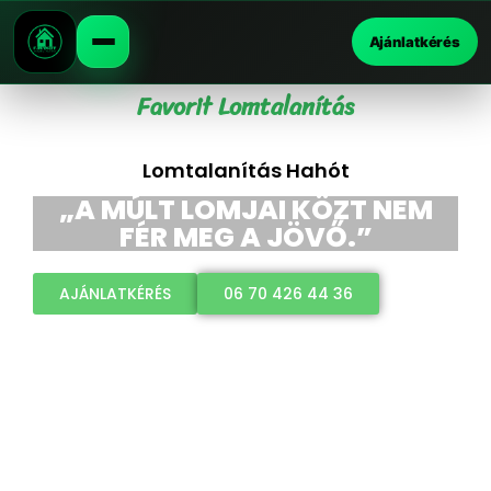
Ajánlatkérés
Favorit Lomtalanítás
Lomtalanítás Hahót
„A MÚLT LOMJAI KÖZT NEM
FÉR MEG A JÖVŐ.”
AJÁNLATKÉRÉS
06 70 426 44 36