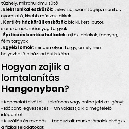
tűzhely, mikrohullámú sütő
.
Elektronikai eszközök:
televízió, számítógép, monitor,
nyomtató, kisebb műszaki cikkek
.
Kerti és ház körüli eszközök:
bicikli, kerti bútor,
szerszámok, műanyag tárgyak
.
Építési és bontási hulladék:
ajtók, ablakok, faanyag,
fém tárgyak
.
Egyéb lomok:
minden olyan tárgy, amely nem
helyezhető a háztartási kukába
Hogyan zajlik a
lomtalanítás
Hangonyban
?
• Kapcsolatfelvétel – telefonon vagy online jelzi az igényt
• Időpont-egyeztetés – Ön választja ki a megfelelő
időpontot
• Kiszállás és rakodás – tapasztalt munkatársaink elvégzik
a fizikai feladatokat