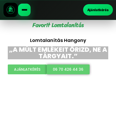
Ajánlatkérés
Favorit Lomtalanítás
Lomtalanítás Hangony
„A MÚLT EMLÉKEIT ŐRIZD, NE A
TÁRGYAIT.”
AJÁNLATKÉRÉS
06 70 426 44 36