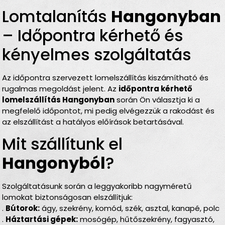
Lomtalanítás
Hangonyban
– Időpontra kérhető és
kényelmes szolgáltatás
Az időpontra szervezett lomelszállítás kiszámítható és
rugalmas megoldást jelent. Az
időpontra kérhető
lomelszállítás Hangonyban
során Ön választja ki a
megfelelő időpontot, mi pedig elvégezzük a rakodást és
az elszállítást a hatályos előírások betartásával.
Mit szállítunk el
Hangonyból
?
Szolgáltatásunk során a leggyakoribb nagyméretű
lomokat biztonságosan elszállítjuk:
.
Bútorok:
ágy, szekrény, komód, szék, asztal, kanapé, polc
.
Háztartási gépek:
mosógép, hűtőszekrény, fagyasztó,