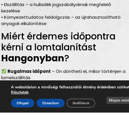
• Elszállítás – a hulladék jogszabályoknak megfelelő
kezelése
• Környezettudatos feldolgozás – az újrahasznosítható
anyagok elkülönítése
Miért érdemes időpontra
kérni a lomtalanítást
Hangonyban
?
Rugalmas időpont
– Ön döntheti el, mikor történjen a
lomelszállítás
Teljes körű szolgáltatás
– rakodás, szállítás és
A weboldalon a minőségi felhasználói élmény érdekében sütike
elszámolás egyben
Részletek
Bírságmentes megoldás
– nem kell közterületre
Hívjon min
kihelyezni a lomokat
Elfogad
Elutasítom
Beállítások
Környezetbarát feldolgozás
– felelős, szelektív
hulladékkezelés
Gyors ügyintézés
– minden gördülékenyen, várakozás
nélkül