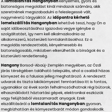
A
lomtalanítás Hangonyban
kényelmes, gyors és
biztonságos megoldást kínál mindazok számára, akik
szeretnének megszabadulni a feleslegessé vált,
nagyméretű tárgyaiktól. Az
időpontra kérhető
lomelszállítás Hangonyban
lehetővé teszi, hogy Ön a
saját időbeosztásához igazodva vegye igénybe a
szolgáltatást, így nem kell alkalmazkodnia az
alkalomszerű, közterületi lomtalanításokhoz. Ez a
megoldás rendezettebb, kényelmesebb és
biztonságosabb, miközben elkerülhetők a bírságok és a
közterületi rendetlenség.
Hangony
Borsod-Abaúj-Zemplén megyében, az Ózdi
járás térségében található település, ahol a családi házas
környezet és a falusias jelleg meghatározó. A rendezett
udvarok és tiszta lakókörnyezet fenntartása itt is fontos,
ugyanakkor az évek során felhalmozódhatnak régi bútorok,
elhasználódott háztartási gépek, elektronikai eszközök
vagy felújításból visszamaradt anyagok. Ezek
elszállításáról a
lomtalanítás Hangonyban
gyorsan,
megbízhatóan és környezetbarát módon gondoskodik.