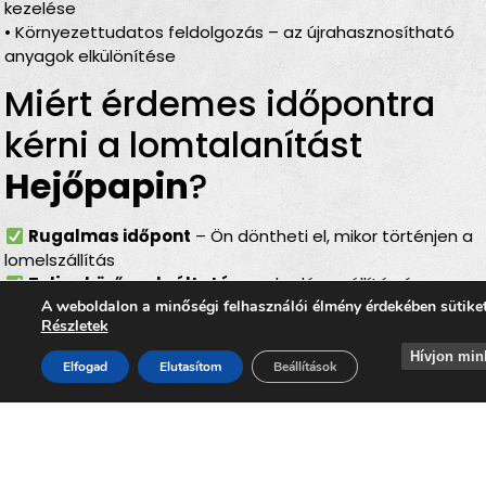
kezelése
• Környezettudatos feldolgozás – az újrahasznosítható
anyagok elkülönítése
Miért érdemes időpontra
kérni a lomtalanítást
Hejőpapin
?
Rugalmas időpont
– Ön döntheti el, mikor történjen a
lomelszállítás
Teljes körű szolgáltatás
– rakodás, szállítás és
A weboldalon a minőségi felhasználói élmény érdekében sütike
elszámolás egyben
Részletek
Bírságmentes megoldás
– nem kell közterületre
kihelyezni a lomokat
Hívjon min
Elfogad
Elutasítom
Beállítások
Környezetbarát feldolgozás
– felelős, szelektív
hulladékkezelés
Gyors ügyintézés
– minden gördülékenyen, várakozás
nélkül