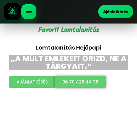
Ajánlatkérés
Favorit Lomtalanítás
Lomtalanítás Hejőpapi
„A MÚLT EMLÉKEIT ŐRIZD, NE A
TÁRGYAIT.”
AJÁNLATKÉRÉS
06 70 426 44 36