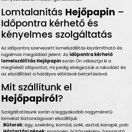
Lomtalanítás
Hejőpapin
–
Időpontra kérhető és
kényelmes szolgáltatás
Az időpontra szervezett lomelszállítás kiszámítható és
rugalmas megoldást jelent. Az
időpontra kérhető
lomelszállítás Hejőpapin
során Ön választja ki a
megfelelő időpontot, mi pedig elvégezzük a rakodást és
az elszállítást a hatályos előírások betartásával.
Mit szállítunk el
Hejőpapiról
?
Szolgáltatásunk során a leggyakoribb nagyméretű
lomokat biztonságosan elszállítjuk:
.
Bútorok:
ágy, szekrény, komód, szék, asztal, kanapé, polc
.
Háztartási gépek:
mosógép, hűtőszekrény, fagyasztó,