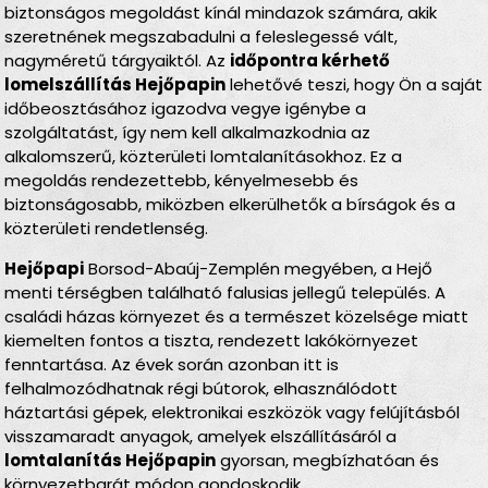
biztonságos megoldást kínál mindazok számára, akik
szeretnének megszabadulni a feleslegessé vált,
nagyméretű tárgyaiktól. Az
időpontra kérhető
lomelszállítás Hejőpapin
lehetővé teszi, hogy Ön a saját
időbeosztásához igazodva vegye igénybe a
szolgáltatást, így nem kell alkalmazkodnia az
alkalomszerű, közterületi lomtalanításokhoz. Ez a
megoldás rendezettebb, kényelmesebb és
biztonságosabb, miközben elkerülhetők a bírságok és a
közterületi rendetlenség.
Hejőpapi
Borsod-Abaúj-Zemplén megyében, a Hejő
menti térségben található falusias jellegű település. A
családi házas környezet és a természet közelsége miatt
kiemelten fontos a tiszta, rendezett lakókörnyezet
fenntartása. Az évek során azonban itt is
felhalmozódhatnak régi bútorok, elhasználódott
háztartási gépek, elektronikai eszközök vagy felújításból
visszamaradt anyagok, amelyek elszállításáról a
lomtalanítás Hejőpapin
gyorsan, megbízhatóan és
környezetbarát módon gondoskodik.