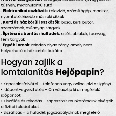
tűzhely, mikrohullámú sütő
.
Elektronikai eszközök:
televízió, számítógép, monitor,
nyomtató, kisebb műszaki cikkek
.
Kerti és ház körüli eszközök:
bicikli, kerti bútor,
szerszámok, műanyag tárgyak
.
Építési és bontási hulladék:
ajtók, ablakok, faanyag,
fém tárgyak
.
Egyéb lomok:
minden olyan tárgy, amely nem
helyezhető a háztartási kukába
Hogyan zajlik a
lomtalanítás
Hejőpapin
?
• Kapcsolatfelvétel – telefonon vagy online jelzi az igényt
• Időpont-egyeztetés – Ön választja ki a megfelelő
időpontot
• Kiszállás és rakodás – tapasztalt munkatársaink elvégzik
a fizikai feladatokat
• Elszállítás – a hulladék jogszabályoknak megfelelő