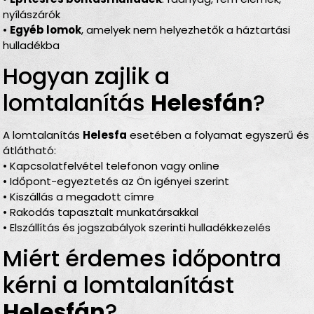
nyílászárók
•
Egyéb lomok
, amelyek nem helyezhetők a háztartási
hulladékba
Hogyan zajlik a
lomtalanítás
Helesfán
?
A lomtalanítás
Helesfa
esetében a folyamat egyszerű és
átlátható:
• Kapcsolatfelvétel telefonon vagy online
• Időpont-egyeztetés az Ön igényei szerint
• Kiszállás a megadott címre
• Rakodás tapasztalt munkatársakkal
• Elszállítás és jogszabályok szerinti hulladékkezelés
Miért érdemes időpontra
kérni a lomtalanítást
Helesfán
?