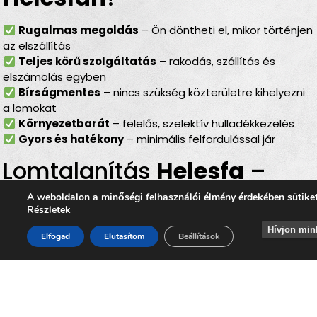
Rugalmas megoldás
– Ön döntheti el, mikor történjen
az elszállítás
Teljes körű szolgáltatás
– rakodás, szállítás és
elszámolás egyben
Bírságmentes
– nincs szükség közterületre kihelyezni
a lomokat
Környezetbarát
– felelős, szelektív hulladékkezelés
Gyors és hatékony
– minimális felfordulással jár
Lomtalanítás
Helesfa
–
ideális választás minden
A weboldalon a minőségi felhasználói élmény érdekében sütike
Részletek
helyzetben
Hívjon min
Elfogad
Elutasítom
Beállítások
Akár
költözésről, lakásfelújításról, garázs- vagy
pinceürítésről, irodai selejtezésről vagy egy nagyobb
rendrakásról
van szó, a
lomtalanítás Helesfa
területén
mindig megbízható megoldást jelent. Az
időpontra