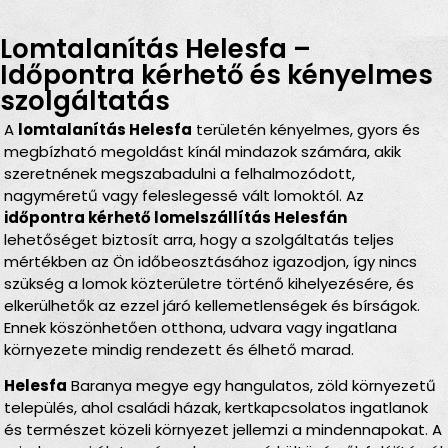
Lomtalanítás Helesfa –
Időpontra kérhető és kényelmes
szolgáltatás
A
lomtalanítás Helesfa
területén kényelmes, gyors és
megbízható megoldást kínál mindazok számára, akik
szeretnének megszabadulni a felhalmozódott,
nagyméretű vagy feleslegessé vált lomoktól. Az
időpontra kérhető lomelszállítás Helesfán
lehetőséget biztosít arra, hogy a szolgáltatás teljes
mértékben az Ön időbeosztásához igazodjon, így nincs
szükség a lomok közterületre történő kihelyezésére, és
elkerülhetők az ezzel járó kellemetlenségek és bírságok.
Ennek köszönhetően otthona, udvara vagy ingatlana
környezete mindig rendezett és élhető marad.
Helesfa
Baranya megye egy hangulatos, zöld környezetű
település, ahol családi házak, kertkapcsolatos ingatlanok
és természet közeli környezet jellemzi a mindennapokat. A