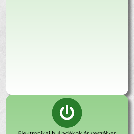
Elektronikai hulladékok és veszélyes