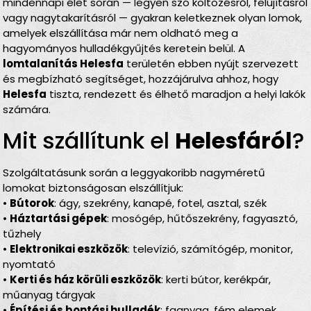
mindennapi élet során — legyen szó költözésről, felújításról
vagy nagytakarításról — gyakran keletkeznek olyan lomok,
amelyek elszállítása már nem oldható meg a
hagyományos hulladékgyűjtés keretein belül. A
lomtalanítás Helesfa
területén ebben nyújt szervezett
és megbízható segítséget, hozzájárulva ahhoz, hogy
Helesfa
tiszta, rendezett és élhető maradjon a helyi lakók
számára.
Mit szállítunk el
Helesfáról
?
Szolgáltatásunk során a leggyakoribb nagyméretű
lomokat biztonságosan elszállítjuk:
•
Bútorok
: ágy, szekrény, kanapé, fotel, asztal, szék
•
Háztartási gépek
: mosógép, hűtőszekrény, fagyasztó,
tűzhely
•
Elektronikai eszközök
: televízió, számítógép, monitor,
nyomtató
•
Kerti és ház körüli eszközök
: kerti bútor, kerékpár,
műanyag tárgyak
•
Építési és bontási hulladék
: faanyag, fém elemek,