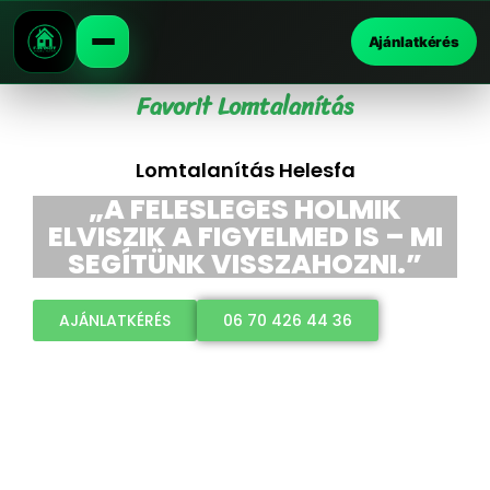
Ajánlatkérés
Favorit Lomtalanítás
Lomtalanítás Helesfa
„A FELESLEGES HOLMIK
ELVISZIK A FIGYELMED IS – MI
SEGÍTÜNK VISSZAHOZNI.”
AJÁNLATKÉRÉS
06 70 426 44 36