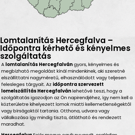
Lomtalanítás Hercegfalva –
Időpontra kérhető és kényelmes
szolgáltatás
A
lomtalanítás Hercegfalván
gyors, kényelmes és
megbízható megoldást kínál mindenkinek, aki szeretné
elszállíttatni nagyméretű, elhasználódott vagy teljesen
felesleges tárgyait. Az
időpontra szervezett
lomelszállítás Hercegfalván
lehetővé teszi, hogy a
szolgáltatás igazodjon az Ön napirendjéhez, így nem kell a
közterületre kihelyezett lomok miatti kellemetlenségektől
vagy bírságoktól tartania. Otthona, udvara vagy
vállalkozása így mindig tiszta, átlátható és rendezett
maradhat.
Hercegfalva
Fejér megye egyik nyugodt, családias