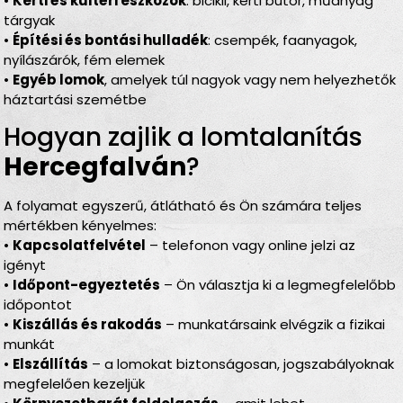
•
Kerti és kültéri eszközök
: bicikli, kerti bútor, műanyag
tárgyak
•
Építési és bontási hulladék
: csempék, faanyagok,
nyílászárók, fém elemek
•
Egyéb lomok
, amelyek túl nagyok vagy nem helyezhetők
háztartási szemétbe
Hogyan zajlik a lomtalanítás
Hercegfalván
?
A folyamat egyszerű, átlátható és Ön számára teljes
mértékben kényelmes:
•
Kapcsolatfelvétel
– telefonon vagy online jelzi az
igényt
•
Időpont-egyeztetés
– Ön választja ki a legmegfelelőbb
időpontot
•
Kiszállás és rakodás
– munkatársaink elvégzik a fizikai
munkát
•
Elszállítás
– a lomokat biztonságosan, jogszabályoknak
megfelelően kezeljük