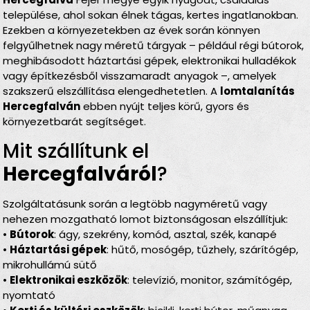
települése, ahol sokan élnek tágas, kertes ingatlanokban.
Ezekben a környezetekben az évek során könnyen
felgyűlhetnek nagy méretű tárgyak – például régi bútorok,
meghibásodott háztartási gépek, elektronikai hulladékok
vagy építkezésből visszamaradt anyagok –, amelyek
szakszerű elszállítása elengedhetetlen. A
lomtalanítás
Hercegfalván
ebben nyújt teljes körű, gyors és
környezetbarát segítséget.
Mit szállítunk el
Hercegfalváról
?
Szolgáltatásunk során a legtöbb nagyméretű vagy
nehezen mozgatható lomot biztonságosan elszállítjuk:
•
Bútorok
: ágy, szekrény, komód, asztal, szék, kanapé
•
Háztartási gépek
: hűtő, mosógép, tűzhely, szárítógép,
mikrohullámú sütő
•
Elektronikai eszközök
: televízió, monitor, számítógép,
nyomtató