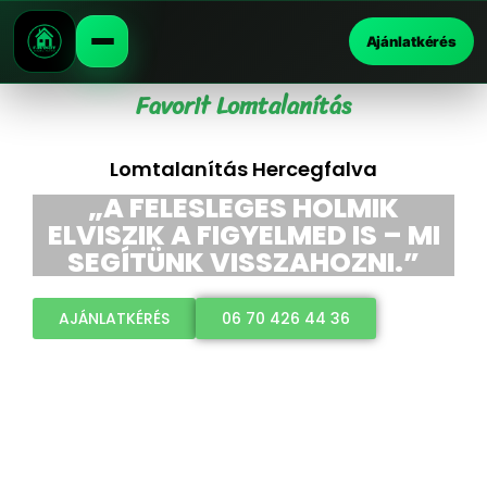
Ajánlatkérés
Favorit Lomtalanítás
Lomtalanítás Hercegfalva
„A FELESLEGES HOLMIK
ELVISZIK A FIGYELMED IS – MI
SEGÍTÜNK VISSZAHOZNI.”
AJÁNLATKÉRÉS
06 70 426 44 36