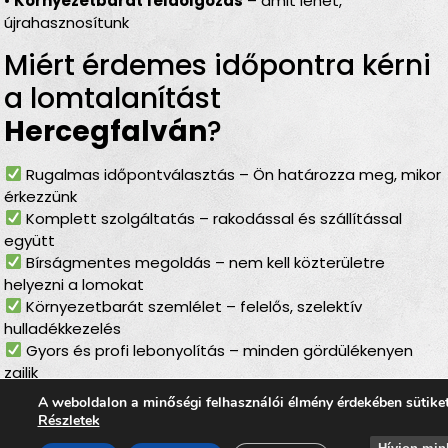
•
Környezetbarát feldolgozás
– amit lehet,
újrahasznosítunk
Miért érdemes időpontra kérni
a lomtalanítást
Hercegfalván
?
Rugalmas időpontválasztás – Ön határozza meg, mikor
érkezzünk
Komplett szolgáltatás – rakodással és szállítással
együtt
Bírságmentes megoldás – nem kell közterületre
helyezni a lomokat
Környezetbarát szemlélet – felelős, szelektív
hulladékkezelés
Gyors és profi lebonyolítás – minden gördülékenyen
zajlik
A weboldalon a minőségi felhasználói élmény érdekében sütike
Lomtalanítás
Hercegfalván
–
Részletek
ideális választás minden