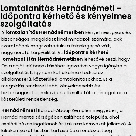
Lomtalanítás Hernádnémeti –
Időpontra kérhető és kényelmes
szolgáltatás
A
lomtalanítás Hernádnémetiben
kényelmes, gyors és
biztonságos megoldást kínál mindazok számára, akik
szeretnének megszabadulni a feleslegessé vált,
nagyméretű tárgyaiktól. Az
időpontra kérhető
lomelszállítás Hernádnémetiben
lehetővé teszi, hogy
Ön a saját időbeosztásához igazodva vegye igénybe a
szolgáltatást, így nem kell alkalmazkodnia az
alkalomszerű, közterületi lomtalanításokhoz. Ez a
megoldás rendezettebb, kényelmesebb és
biztonságosabb, miközben elkerülhetők a bírságok és a
közterületi rendetlenség.
Hernádnémeti
Borsod-Abaúj-Zemplén megyében, a
Hernád mente térségében található település, ahol
családi házas ingatlanok és falusias környezet jellemző. A
lakókörnyezet tisztán tartása és a rendezettség