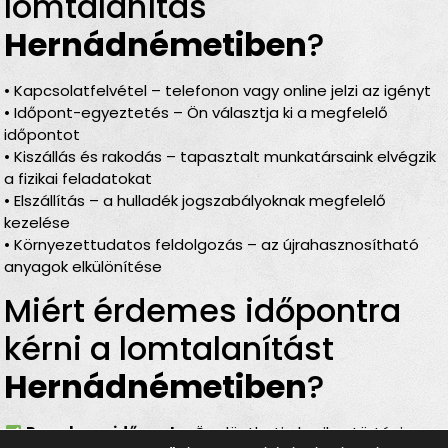
lomtalanítás
Hernádnémetiben
?
• Kapcsolatfelvétel – telefonon vagy online jelzi az igényt
• Időpont-egyeztetés – Ön választja ki a megfelelő
időpontot
• Kiszállás és rakodás – tapasztalt munkatársaink elvégzik
a fizikai feladatokat
• Elszállítás – a hulladék jogszabályoknak megfelelő
kezelése
• Környezettudatos feldolgozás – az újrahasznosítható
anyagok elkülönítése
Miért érdemes időpontra
kérni a lomtalanítást
Hernádnémetiben
?
Rugalmas időpont
– Ön döntheti el, mikor történjen a