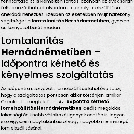
fenntartása itt is kiemelten fontos, azonban az évek során
felhalmozódhatnak olyan lomok, amelyek elszállítása
önerőből nehézkes. Ezekben az esetekben nyújt hatékony
segítséget a
lomtalanítás Hernádnémetiben
, gyorsan
és környezetbarát módon.
Lomtalanítás
Hernádnémetiben
–
Időpontra kérhető és
kényelmes szolgáltatás
Az időpontra szervezett lomelszállítás lehetővé teszi,
hogy a szolgáltatás pontosan akkor történjen, amikor
Önnek a legmegfelelőbb. Az
időpontra kérhető
lomelszállítás Hernádnémetiben
ideális megoldás
lakossági és kisebb vállalkozói igények esetén is, legyen
szó egyszeri nagytakarításról vagy nagyobb mennyiségű
lom elszállításáról.