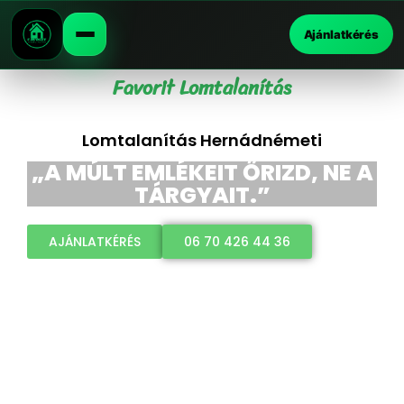
Ajánlatkérés
Favorit Lomtalanítás
Lomtalanítás Hernádnémeti
„A MÚLT EMLÉKEIT ŐRIZD, NE A
TÁRGYAIT.”
AJÁNLATKÉRÉS
06 70 426 44 36