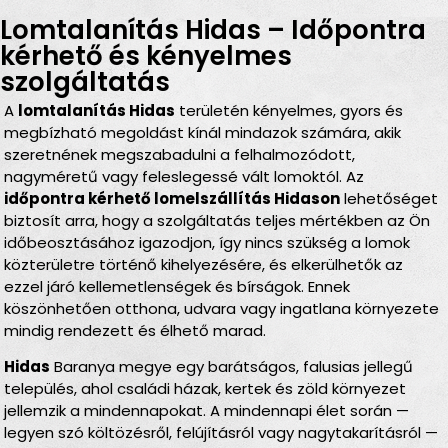
Lomtalanítás Hidas – Időpontra
kérhető és kényelmes
szolgáltatás
A
lomtalanítás Hidas
területén kényelmes, gyors és
megbízható megoldást kínál mindazok számára, akik
szeretnének megszabadulni a felhalmozódott,
nagyméretű vagy feleslegessé vált lomoktól. Az
időpontra kérhető lomelszállítás Hidason
lehetőséget
biztosít arra, hogy a szolgáltatás teljes mértékben az Ön
időbeosztásához igazodjon, így nincs szükség a lomok
közterületre történő kihelyezésére, és elkerülhetők az
ezzel járó kellemetlenségek és bírságok. Ennek
köszönhetően otthona, udvara vagy ingatlana környezete
mindig rendezett és élhető marad.
Hidas
Baranya megye egy barátságos, falusias jellegű
település, ahol családi házak, kertek és zöld környezet
jellemzik a mindennapokat. A mindennapi élet során —
legyen szó költözésről, felújításról vagy nagytakarításról —