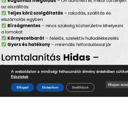
Rugalmas megoldás
– Ön döntheti el, mikor történjen
az elszállítás
Teljes körű szolgáltatás
– rakodás, szállítás és
elszámolás egyben
Bírságmentes
– nincs szükség közterületre kihelyezni
a lomokat
Környezetbarát
– felelős, szelektív hulladékkezelés
Gyors és hatékony
– minimális felfordulással jár
Lomtalanítás
Hidas
–
ideális választás minden
A weboldalon a minőségi felhasználói élmény érdekében sütike
helyzetben
Részletek
Hívjon min
Elfogad
Elutasítom
Beállítások
Akár
költözésről, lakásfelújításról, garázs- vagy
pinceürítésről, irodai selejtezésről vagy egy nagyobb
rendrakásról
van szó, a
lomtalanítás Hidas
területén
mindig megbízható megoldást jelent. Az
időpontra
kérhető lomelszállítás Hidason
lehetővé teszi, hogy Ön
gyorsan, kényelmesen és környezetbarát módon