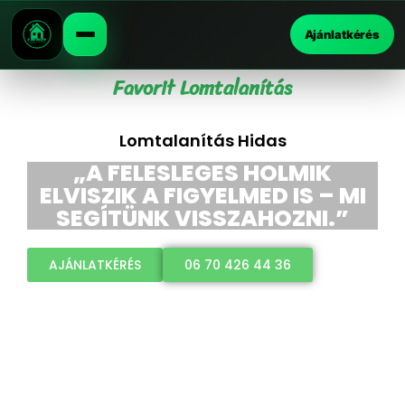
Ajánlatkérés
Favorit Lomtalanítás
Lomtalanítás Hidas
„A FELESLEGES HOLMIK
ELVISZIK A FIGYELMED IS – MI
SEGÍTÜNK VISSZAHOZNI.”
AJÁNLATKÉRÉS
06 70 426 44 36