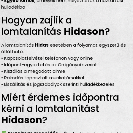
•
Egyéb lomok
, amelyek nem helyezhetők a háztartási
hulladékba
Hogyan zajlik a
lomtalanítás
Hidason
?
A lomtalanítás
Hidas
esetében a folyamat egyszerű és
átlátható:
• Kapcsolatfelvétel telefonon vagy online
• Időpont-egyeztetés az Ön igényei szerint
• Kiszállás a megadott címre
• Rakodás tapasztalt munkatársakkal
• Elszállítás és jogszabályok szerinti hulladékkezelés
Miért érdemes időpontra
kérni a lomtalanítást
Hidason
?