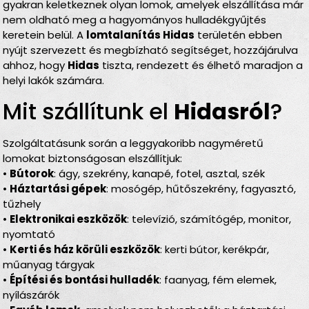
gyakran keletkeznek olyan lomok, amelyek elszállítása már
nem oldható meg a hagyományos hulladékgyűjtés
keretein belül. A
lomtalanítás Hidas
területén ebben
nyújt szervezett és megbízható segítséget, hozzájárulva
ahhoz, hogy
Hidas
tiszta, rendezett és élhető maradjon a
helyi lakók számára.
Mit szállítunk el
Hidasról
?
Szolgáltatásunk során a leggyakoribb nagyméretű
lomokat biztonságosan elszállítjuk:
•
Bútorok
: ágy, szekrény, kanapé, fotel, asztal, szék
•
Háztartási gépek
: mosógép, hűtőszekrény, fagyasztó,
tűzhely
•
Elektronikai eszközök
: televízió, számítógép, monitor,
nyomtató
•
Kerti és ház körüli eszközök
: kerti bútor, kerékpár,
műanyag tárgyak
•
Építési és bontási hulladék
: faanyag, fém elemek,
nyílászárók