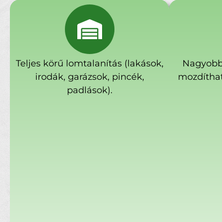
Teljes körű lomtalanítás (lakások,
Nagyobb
irodák, garázsok, pincék,
mozdíthat
padlások).