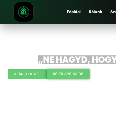
Főoldal
Rólunk
Sz
„NE HAGYD, HOGY 
AJÁNLATKÉRÉS
06 70 426 44 36