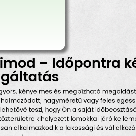
imod – Időpontra k
gáltatás
 gyors, kényelmes és megbízható megoldást 
halmozódott, nagyméretű vagy feleslegessé
lehetővé teszi, hogy Ön a saját időbeosztá
 közterületre kihelyezett lomokkal járó kell
san alkalmazkodik a lakossági és vállalkozó