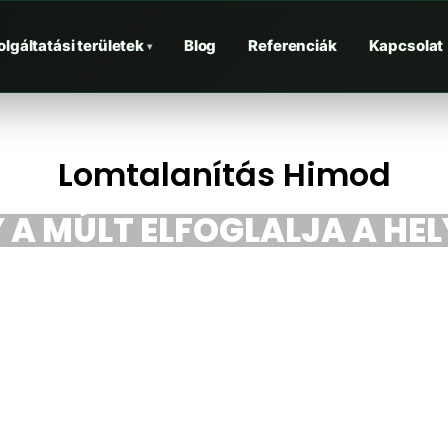
olgáltatási területek
Blog
Referenciák
Kapcsolat
▾
Lomtalanítás Himod
A MÚLT ELFOGLALJA A HELY