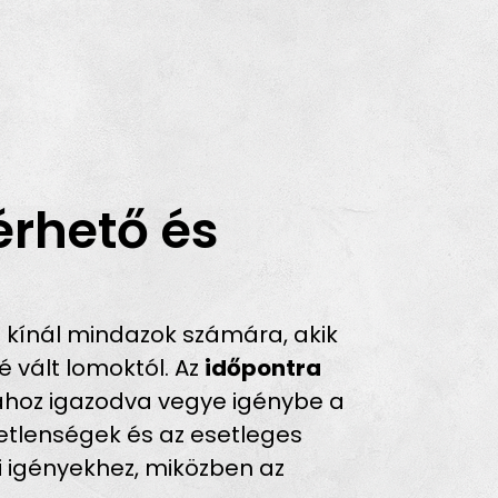
érhető és
kínál mindazok számára, akik
 vált lomoktól. Az
időpontra
sához igazodva vegye igénybe a
emetlenségek és az esetleges
i igényekhez, miközben az