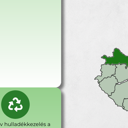
ív hulladékkezelés a