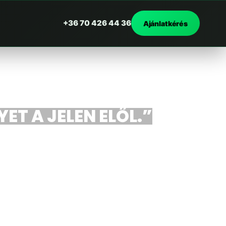
+36 70 426 44 36
Ajánlatkérés
ET A JELEN ELŐL.”