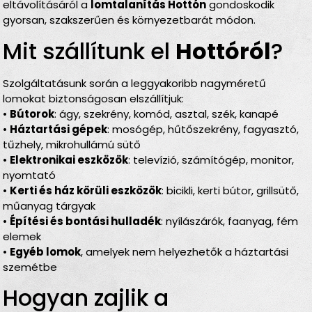
eltávolításáról a
lomtalanítás Hottón
gondoskodik
gyorsan, szakszerűen és környezetbarát módon.
Mit szállítunk el
Hottóról
?
Szolgáltatásunk során a leggyakoribb nagyméretű
lomokat biztonságosan elszállítjuk:
•
Bútorok
: ágy, szekrény, komód, asztal, szék, kanapé
•
Háztartási gépek
: mosógép, hűtőszekrény, fagyasztó,
tűzhely, mikrohullámú sütő
•
Elektronikai eszközök
: televízió, számítógép, monitor,
nyomtató
•
Kerti és ház körüli eszközök
: bicikli, kerti bútor, grillsütő,
műanyag tárgyak
•
Építési és bontási hulladék
: nyílászárók, faanyag, fém
elemek
•
Egyéb lomok
, amelyek nem helyezhetők a háztartási
szemétbe
Hogyan zajlik a