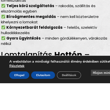
lomelszállítás
Teljes körű szolgáltatás
– rakodás, szállítás és
elszámolás egyben
Bírságmentes megoldás
– nem kell közterületre
kihelyezni a lomokat
Környezetbarát feldolgozás
– felelős, szelektív
hulladékkezelés
Gyors ügyintézés
– minden gördülékenyen, várakozás
nélkül
Lomtalanítás
Hottón
–
ideális választás minden
A weboldalon a minőségi felhasználói élmény érdekében sütike
Részletek
helyzetben
Hívjon min
Elfogad
Elutasítom
Beállítások
Legyen szó
költözésről, lakásfelújításról,
irodaköltözésről, garázs- vagy padlásürítésről
, a
lomtalanítás Hottón
minden helyzetben ideális
megoldást nyújt. Az
időpontra kérhető lomelszállítás
Hottón
segítségével Ön gyorsan, kényelmesen és