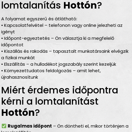
lomtalanítás
Hottón
?
A folyamat egyszerű és átlátható:
• Kapcsolatfelvétel – telefonon vagy online jelezheti az
igényt
• Időpont-egyeztetés – Ön választja ki a megfelelő
időpontot
• Kiszállás és rakodás – tapasztalt munkatársaink elvégzik
a fizikai munkát
• Elszállítás – a hulladékot jogszabály szerint kezeljük
• Környezettudatos feldolgozás – amit lehet,
újrahasznosítunk
Miért érdemes időpontra
kérni a lomtalanítást
Hottón
?
Rugalmas időpont
– Ön döntheti el, mikor történjen a