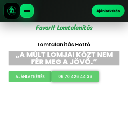
Ajánlatkérés
Favorit Lomtalanítás
Lomtalanítás Hottó
„A MÚLT LOMJAI KÖZT NEM
FÉR MEG A JÖVŐ.”
AJÁNLATKÉRÉS
06 70 426 44 36