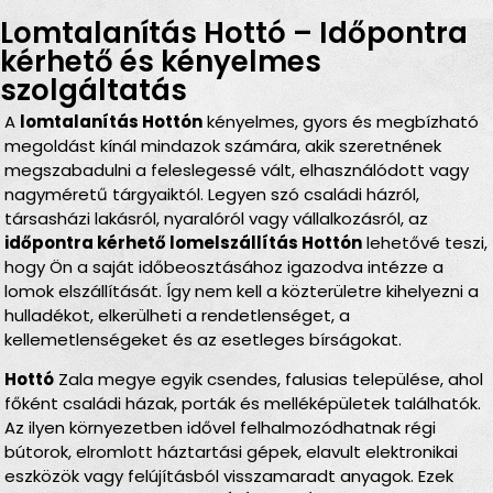
Lomtalanítás Hottó – Időpontra
kérhető és kényelmes
szolgáltatás
A
lomtalanítás Hottón
kényelmes, gyors és megbízható
megoldást kínál mindazok számára, akik szeretnének
megszabadulni a feleslegessé vált, elhasználódott vagy
nagyméretű tárgyaiktól. Legyen szó családi házról,
társasházi lakásról, nyaralóról vagy vállalkozásról, az
időpontra kérhető lomelszállítás Hottón
lehetővé teszi,
hogy Ön a saját időbeosztásához igazodva intézze a
lomok elszállítását. Így nem kell a közterületre kihelyezni a
hulladékot, elkerülheti a rendetlenséget, a
kellemetlenségeket és az esetleges bírságokat.
Hottó
Zala megye egyik csendes, falusias települése, ahol
főként családi házak, porták és melléképületek találhatók.
Az ilyen környezetben idővel felhalmozódhatnak régi
bútorok, elromlott háztartási gépek, elavult elektronikai
eszközök vagy felújításból visszamaradt anyagok. Ezek