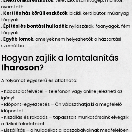
.
Elektronikai eszközök
: televízió, számítógép, monitor,
nyomtató
.
Kerti és ház körüli eszközök
: bicikli, kerti bútor, műanyag
tárgyak
.
Építési és bontási hulladék
: nyílászárók, faanyagok, fém
tárgyak
.
Egyéb lomok
, amelyek nem helyezhetők a háztartási
szemétbe
Hogyan zajlik a lomtalanítás
Iharoson
?
A folyamat egyszerű és átlátható:
• Kapcsolatfelvétel – telefonon vagy online jelezheti az
igényt
• Időpont-egyeztetés – Ön választhatja ki a megfelelő
időpontot
• Kiszállás és rakodás – tapasztalt munkatársaink elvégzik
a fizikai feladatokat
• Elszállítás – a hulladékot a jogszabályoknak megfelelően