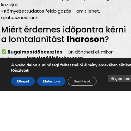
kezeljük
• Környezettudatos feldolgozás – amit lehet,
újrahasznosítunk
Miért érdemes időpontra kérni
a lomtalanítást
Iharoson
?
Rugalmas időbeosztás
– Ön döntheti el, mikor
történjen a
lomelszállítás Iharoson
Komplett szolgáltatás
– rakodás, szállítás és
A weboldalon a minőségi felhasználói élmény érdekében sütike
Részletek
elszámolás egyben
Bírságmentes megoldás
– nem kell közterületre
Hívjon min
Elfogad
Elutasítom
Beállítások
kihelyezni a lomokat
Környezetbarát feldolgozás
– felelős, szelektív
hulladékkezelés
Gyors és szakszerű
– minden gördülékenyen,
biztonságosan történik
Lomtalanítás
Iharos
– ideális