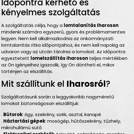
Időpontra kérhető és
kényelmes szolgáltatás
A szolgáltatás célja, hogy a
lomtalanítás Iharoson
mindenki számára egyszerű, gyors és problémamentes
legyen. Nem kell alkalmazkodnia az önkormányzati
lomtalanítás ritka időpontjaihoz, és nem kell napokig az
udvaron vagy az utcán tárolnia a lomokat. Az időpontra
egyeztetett
lomelszállítás Iharoson
teljes mértékben
az Ön igényeihez igazodik, így Ön döntheti el, mikor
történjen az elszállítás.
Mit szállítunk el
Iharosról
?
Szolgáltatásunk során a leggyakoribb nagyméretű
lomokat biztonságosan elszállítjuk:
.
Bútorok
: ágy, szekrény, szék, asztal, kanapé
.
Háztartási gépek
: mosógép, hűtőszekrény, tűzhely,
mikrohullámú sütő