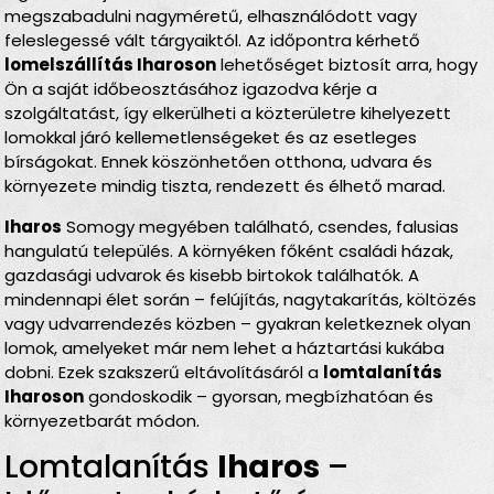
megszabadulni nagyméretű, elhasználódott vagy
feleslegessé vált tárgyaiktól. Az időpontra kérhető
lomelszállítás Iharoson
lehetőséget biztosít arra, hogy
Ön a saját időbeosztásához igazodva kérje a
szolgáltatást, így elkerülheti a közterületre kihelyezett
lomokkal járó kellemetlenségeket és az esetleges
bírságokat. Ennek köszönhetően otthona, udvara és
környezete mindig tiszta, rendezett és élhető marad.
Iharos
Somogy megyében található, csendes, falusias
hangulatú település. A környéken főként családi házak,
gazdasági udvarok és kisebb birtokok találhatók. A
mindennapi élet során – felújítás, nagytakarítás, költözés
vagy udvarrendezés közben – gyakran keletkeznek olyan
lomok, amelyeket már nem lehet a háztartási kukába
dobni. Ezek szakszerű eltávolításáról a
lomtalanítás
Iharoson
gondoskodik – gyorsan, megbízhatóan és
környezetbarát módon.
Lomtalanítás
Iharos
–