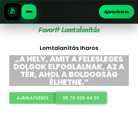
Ajánlatkérés
Favorit Lomtalanítás
Lomtalanítás Iharos
„A HELY, AMIT A FELESLEGES
DOLGOK ELFOGLALNAK, AZ A
TÉR, AHOL A BOLDOGSÁG
ÉLHETNE.”
AJÁNLATKÉRÉS
06 70 426 44 36