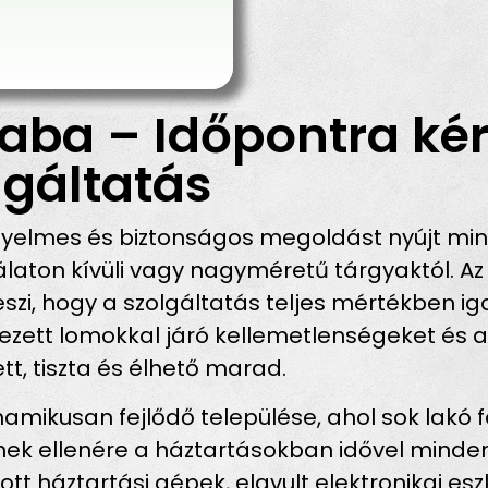
aba – Időpontra kér
gáltatás
yelmes és biztonságos megoldást nyújt mind
laton kívüli vagy nagyméretű tárgyaktól. A
szi, hogy a szolgáltatás teljes mértékben i
elyezett lomokkal járó kellemetlenségeket és
t, tiszta és élhető marad.
mikusan fejlődő települése, ahol sok lakó f
nnek ellenére a háztartásokban idővel mind
t háztartási gépek, elavult elektronikai eszkö