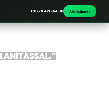
+36 70 426 44 36
Ajánlatkérés
ALANÍTÁSSAL.”