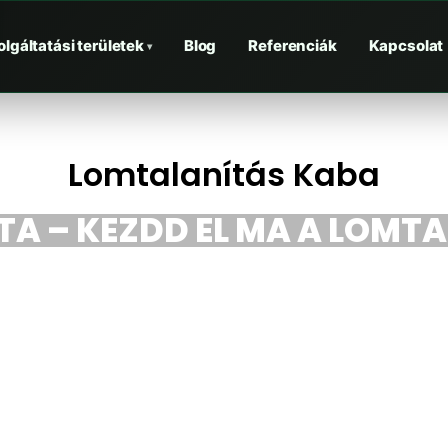
olgáltatási területek
Blog
Referenciák
Kapcsolat
▾
Lomtalanítás Kaba
TA – KEZDD EL MA A LOMT