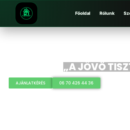
Főoldal
Rólunk
Sz
„A JÖVŐ TISZ
AJÁNLATKÉRÉS
06 70 426 44 36