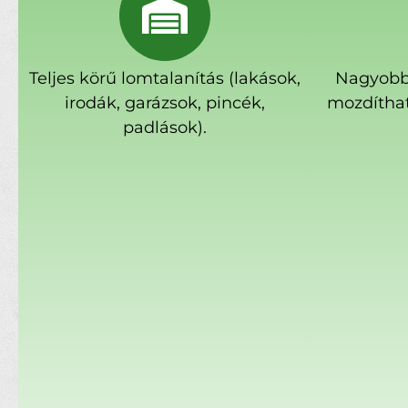
Teljes körű lomtalanítás (lakások,
Nagyobb
irodák, garázsok, pincék,
mozdíthat
padlások).