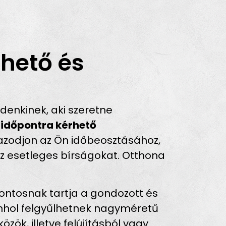
hető és
enkinek, aki szeretne
z
időpontra kérhető
gazodjon az Ön időbeosztásához,
 az esetleges bírságokat. Otthona
ontosnak tartja a gondozott és
enhol felgyűlhetnek nagyméretű
zök, illetve felújításból vagy