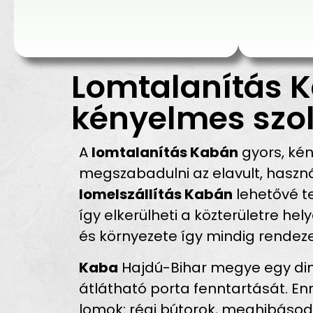
Lomtalanítás K
kényelmes szol
A
lomtalanítás Kabán
gyors, kén
megszabadulni az elavult, haszná
lomelszállítás Kabán
lehetővé te
így elkerülheti a közterületre h
és környezete így mindig rendezet
Kaba
Hajdú-Bihar megye egy dina
átlátható porta fenntartását. E
lomok: régi bútorok, meghibásodot