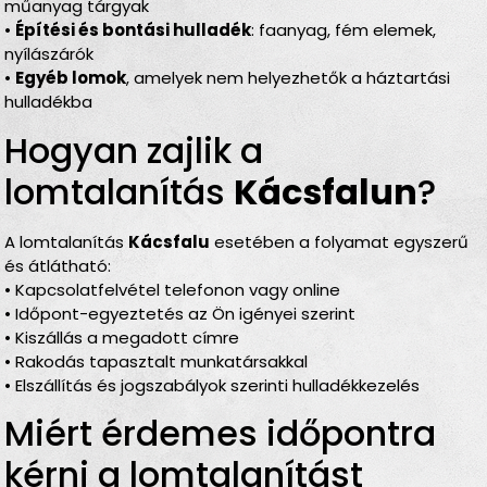
műanyag tárgyak
•
Építési és bontási hulladék
: faanyag, fém elemek,
nyílászárók
•
Egyéb lomok
, amelyek nem helyezhetők a háztartási
hulladékba
Hogyan zajlik a
lomtalanítás
Kácsfalun
?
A lomtalanítás
Kácsfalu
esetében a folyamat egyszerű
és átlátható:
• Kapcsolatfelvétel telefonon vagy online
• Időpont-egyeztetés az Ön igényei szerint
• Kiszállás a megadott címre
• Rakodás tapasztalt munkatársakkal
• Elszállítás és jogszabályok szerinti hulladékkezelés
Miért érdemes időpontra
kérni a lomtalanítást