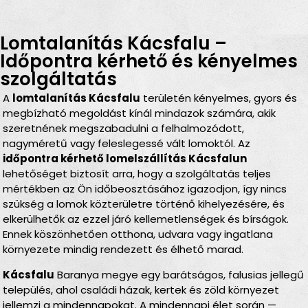
Lomtalanítás Kácsfalu –
Időpontra kérhető és kényelmes
szolgáltatás
A
lomtalanítás Kácsfalu
területén kényelmes, gyors és
megbízható megoldást kínál mindazok számára, akik
szeretnének megszabadulni a felhalmozódott,
nagyméretű vagy feleslegessé vált lomoktól. Az
időpontra kérhető lomelszállítás Kácsfalun
lehetőséget biztosít arra, hogy a szolgáltatás teljes
mértékben az Ön időbeosztásához igazodjon, így nincs
szükség a lomok közterületre történő kihelyezésére, és
elkerülhetők az ezzel járó kellemetlenségek és bírságok.
Ennek köszönhetően otthona, udvara vagy ingatlana
környezete mindig rendezett és élhető marad.
Kácsfalu
Baranya megye egy barátságos, falusias jellegű
település, ahol családi házak, kertek és zöld környezet
jellemzi a mindennapokat. A mindennapi élet során —