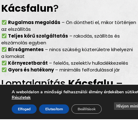
Kácsfalun
?
Rugalmas megoldás
– Ön döntheti el, mikor történjen
az elszállítás
Teljes körű szolgáltatás
– rakodás, szállítás és
elszámolás egyben
Bírságmentes
– nincs szükség közterületre kihelyezni
a lomokat
Környezetbarát
– felelős, szelektív hulladékkezelés
Gyors és hatékony
– minimális felfordulással jár
Lomtalanítás
Kácsfalu
–
ideális választás minden
A weboldalon a minőségi felhasználói élmény érdekében sütike
Részletek
helyzetben
Hívjon min
Elfogad
Elutasítom
Beállítások
Akár
költözésről, lakásfelújításról, garázs- vagy
pinceürítésről, irodai selejtezésről vagy egy nagyobb
rendrakásról
van szó, a
lomtalanítás Kácsfalu