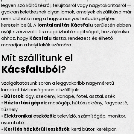
legyen szó költözésről, felújításról vagy nagytakarításról —
gyakran keletkeznek olyan lomok, amelyek elszállítása már
nem oldható meg a hagyományos hulladékgyűjtés
keretein belül. A
lomtalanítás Kácsfalu
területén ebben
nyújt szervezett és megbízható segítséget, hozzájárulva
ahhoz, hogy
Kácsfalu
tiszta, rendezett és élhető
maradjon a helyi lakók számára.
Mit szállítunk el
Kácsfaluból
?
Szolgáltatásunk során a leggyakoribb nagyméretű
lomokat biztonságosan elszállítjuk:
•
Bútorok
: ágy, szekrény, kanapé, fotel, asztal, szék
•
Háztartási gépek
: mosógép, hűtőszekrény, fagyasztó,
tűzhely
•
Elektronikai eszközök
: televízió, számítógép, monitor,
nyomtató
•
Kerti és ház körüli eszközök
: kerti bútor, kerékpár,