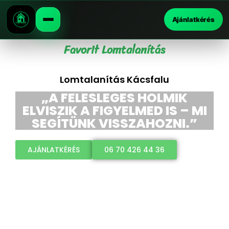
Ajánlatkérés
Favorit Lomtalanítás
Lomtalanítás Kácsfalu
„A FELESLEGES HOLMIK
ELVISZIK A FIGYELMED IS – MI
SEGÍTÜNK VISSZAHOZNI.”
AJÁNLATKÉRÉS
06 70 426 44 36