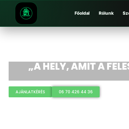
Főoldal
Rólunk
Sz
„A HELY, AMIT A FEL
AJÁNLATKÉRÉS
06 70 426 44 36