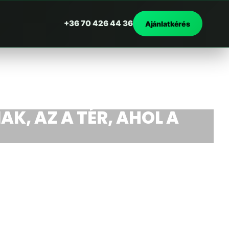
+36 70 426 44 36
Ajánlatkérés
AK, AZ A TÉR, AHOL A