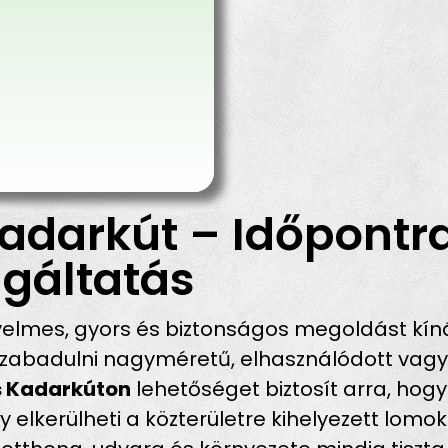
adarkút – Időpontra
gáltatás
elmes, gyors és biztonságos megoldást kíná
abadulni nagyméretű, elhasználódott vagy fe
s Kadarkúton
lehetőséget biztosít arra, hog
gy elkerülheti a közterületre kihelyezett lom