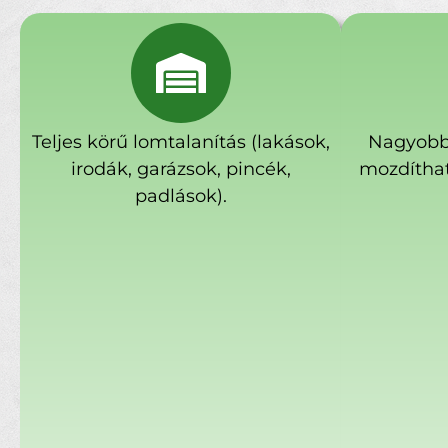
Teljes körű lomtalanítás (lakások,
Nagyobb
irodák, garázsok, pincék,
mozdíthat
padlások).