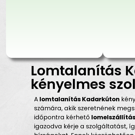
Lomtalanítás K
kényelmes szol
A
lomtalanítás Kadarkúton
kény
számára, akik szeretnének megsz
időpontra kérhető
lomelszállítá
igazodva kérje a szolgáltatást, í