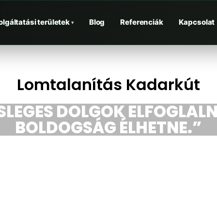
olgáltatási területek
Blog
Referenciák
Kapcsolat
▾
Lomtalanítás Kadarkút
ESLEGES DOLGOK ELFOGLALN
BOLDOGSÁG ÉLHETNE.”