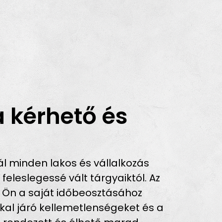
 kérhető és
l minden lakos és vállalkozás
leslegessé vált tárgyaiktól. Az
y Ön a saját időbeosztásához
okkal járó kellemetlenségeket és a