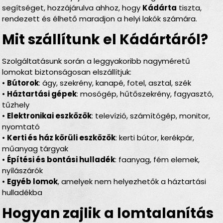
segítséget, hozzájárulva ahhoz, hogy
Kádárta
tiszta,
rendezett és élhető maradjon a helyi lakók számára.
Mit szállítunk el Kádártáról?
Szolgáltatásunk során a leggyakoribb nagyméretű
lomokat biztonságosan elszállítjuk:
•
Bútorok
: ágy, szekrény, kanapé, fotel, asztal, szék
•
Háztartási gépek
: mosógép, hűtőszekrény, fagyasztó,
tűzhely
•
Elektronikai eszközök
: televízió, számítógép, monitor,
nyomtató
•
Kerti és ház körüli eszközök
: kerti bútor, kerékpár,
műanyag tárgyak
•
Építési és bontási hulladék
: faanyag, fém elemek,
nyílászárók
•
Egyéb lomok
, amelyek nem helyezhetők a háztartási
hulladékba
Hogyan zajlik a lomtalanítás