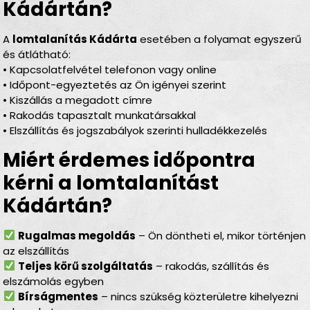
Kádártán?
A
lomtalanítás Kádárta
esetében a folyamat egyszerű
és átlátható:
• Kapcsolatfelvétel telefonon vagy online
• Időpont-egyeztetés az Ön igényei szerint
• Kiszállás a megadott címre
• Rakodás tapasztalt munkatársakkal
• Elszállítás és jogszabályok szerinti hulladékkezelés
Miért érdemes időpontra
kérni a lomtalanítást
Kádártán?
Rugalmas megoldás
– Ön döntheti el, mikor történjen
az elszállítás
Teljes körű szolgáltatás
– rakodás, szállítás és
elszámolás egyben
Bírságmentes
– nincs szükség közterületre kihelyezni