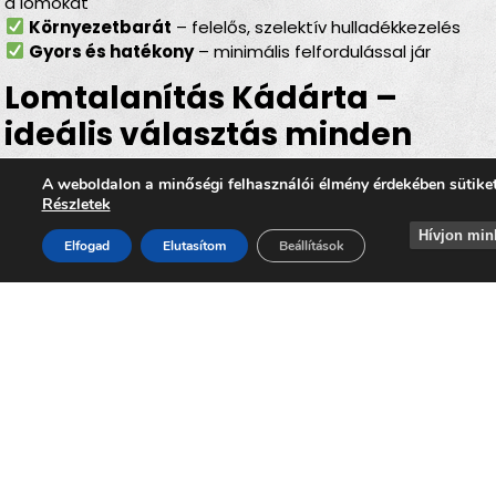
a lomokat
Környezetbarát
– felelős, szelektív hulladékkezelés
Gyors és hatékony
– minimális felfordulással jár
Lomtalanítás Kádárta –
ideális választás minden
helyzetben
A weboldalon a minőségi felhasználói élmény érdekében sütike
Részletek
Akár
költözésről, lakásfelújításról, garázs- vagy
Hívjon min
pinceürítésről, irodai selejtezésről vagy egy nagyobb
Elfogad
Elutasítom
Beállítások
rendrakásról
van szó, a
lomtalanítás Kádárta
területén mindig megbízható megoldást jelent. Az
időpontra kérhető lomelszállítás Kádártán
lehetővé
teszi, hogy Ön gyorsan, kényelmesen és környezetbarát
módon szabaduljon meg minden felesleges lomtól,
miközben hozzájárul
Kádárta
tiszta, rendezett és élhető
környezetének megőrzéséhez.