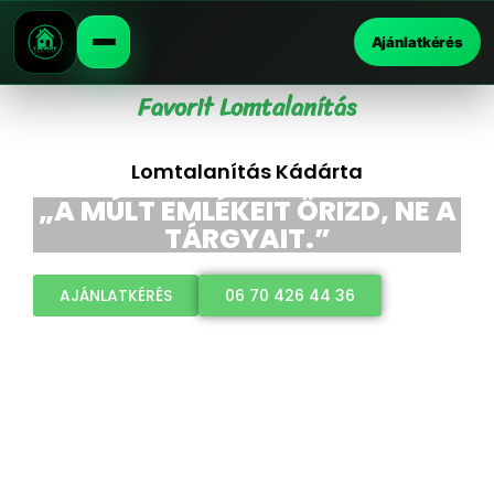
Ajánlatkérés
Favorit Lomtalanítás
Lomtalanítás Kádárta
„A MÚLT EMLÉKEIT ŐRIZD, NE A
TÁRGYAIT.”
AJÁNLATKÉRÉS
06 70 426 44 36