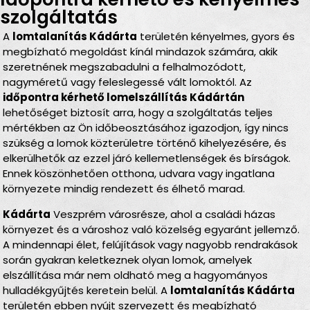
szolgáltatás
A
lomtalanítás Kádárta
területén kényelmes, gyors és
megbízható megoldást kínál mindazok számára, akik
szeretnének megszabadulni a felhalmozódott,
nagyméretű vagy feleslegessé vált lomoktól. Az
időpontra kérhető lomelszállítás Kádártán
lehetőséget biztosít arra, hogy a szolgáltatás teljes
mértékben az Ön időbeosztásához igazodjon, így nincs
szükség a lomok közterületre történő kihelyezésére, és
elkerülhetők az ezzel járó kellemetlenségek és bírságok.
Ennek köszönhetően otthona, udvara vagy ingatlana
környezete mindig rendezett és élhető marad.
Kádárta
Veszprém városrésze, ahol a családi házas
környezet és a városhoz való közelség egyaránt jellemző.
A mindennapi élet, felújítások vagy nagyobb rendrakások
során gyakran keletkeznek olyan lomok, amelyek
elszállítása már nem oldható meg a hagyományos
hulladékgyűjtés keretein belül. A
lomtalanítás Kádárta
területén ebben nyújt szervezett és megbízható