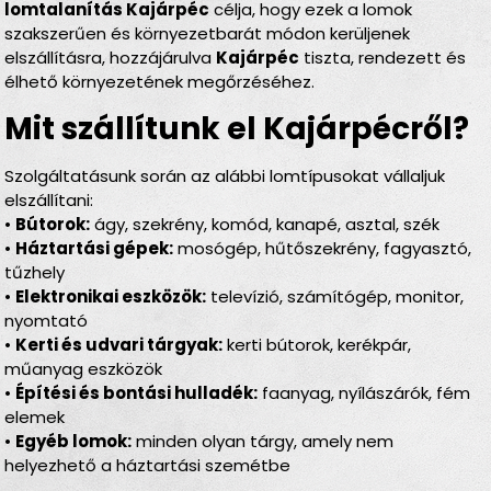
lomtalanítás Kajárpéc
célja, hogy ezek a lomok
szakszerűen és környezetbarát módon kerüljenek
elszállításra, hozzájárulva
Kajárpéc
tiszta, rendezett és
élhető környezetének megőrzéséhez.
Mit szállítunk el Kajárpécről?
Szolgáltatásunk során az alábbi lomtípusokat vállaljuk
elszállítani:
•
Bútorok:
ágy, szekrény, komód, kanapé, asztal, szék
•
Háztartási gépek:
mosógép, hűtőszekrény, fagyasztó,
tűzhely
•
Elektronikai eszközök:
televízió, számítógép, monitor,
nyomtató
•
Kerti és udvari tárgyak:
kerti bútorok, kerékpár,
műanyag eszközök
•
Építési és bontási hulladék:
faanyag, nyílászárók, fém
elemek
•
Egyéb lomok:
minden olyan tárgy, amely nem
helyezhető a háztartási szemétbe