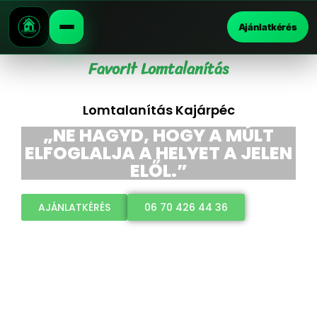
Ajánlatkérés
Favorit Lomtalanítás
Lomtalanítás Kajárpéc
„NE HAGYD, HOGY A MÚLT
ELFOGLALJA A HELYET A JELEN
ELŐL.”
AJÁNLATKÉRÉS
06 70 426 44 36