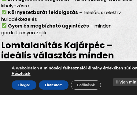
kihelyezésre
Környezetbarát feldolgozás
– felelős, szelektív
hulladékkezelés
Gyors és megbízható ügyintézés
– minden
gördülékenyen zajlik
Lomtalanítás Kajárpéc –
ideális választás minden
helyzetben
A weboldalon a minőségi felhasználói élmény érdekében sütike
Részletek
Legyen szó
felújításról, költözésről, garázs- vagy
Hívjon min
padlásürítésről, esetleg egy örökölt ingatlan
Elfogad
Elutasítom
Beállítások
rendbetételéről
, a
lomtalanítás Kajárpéc
minden
esetben hatékony és kényelmes megoldást kínál. Az
időpontra kérhető lomelszállítás Kajárpécen
segítségével Ön gyorsan, biztonságosan és
környezettudatos módon szabadulhat meg a felesleges
lomoktól, miközben hozzájárul ahhoz, hogy
Kajárpéc
továbbra is tiszta, rendezett és élhető település