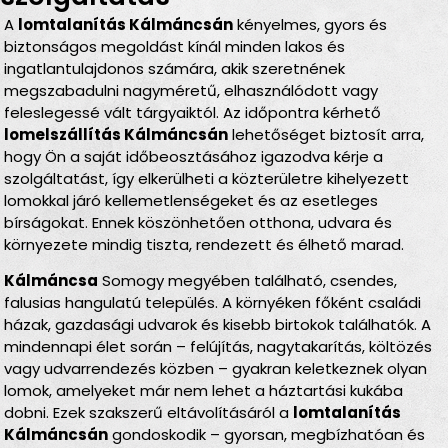
A
lomtalanítás Kálmáncsán
kényelmes, gyors és
biztonságos megoldást kínál minden lakos és
ingatlantulajdonos számára, akik szeretnének
megszabadulni nagyméretű, elhasználódott vagy
feleslegessé vált tárgyaiktól. Az időpontra kérhető
lomelszállítás Kálmáncsán
lehetőséget biztosít arra,
hogy Ön a saját időbeosztásához igazodva kérje a
szolgáltatást, így elkerülheti a közterületre kihelyezett
lomokkal járó kellemetlenségeket és az esetleges
bírságokat. Ennek köszönhetően otthona, udvara és
környezete mindig tiszta, rendezett és élhető marad.
Kálmáncsa
Somogy megyében található, csendes,
falusias hangulatú település. A környéken főként családi
házak, gazdasági udvarok és kisebb birtokok találhatók. A
mindennapi élet során – felújítás, nagytakarítás, költözés
vagy udvarrendezés közben – gyakran keletkeznek olyan
lomok, amelyeket már nem lehet a háztartási kukába
dobni. Ezek szakszerű eltávolításáról a
lomtalanítás
Kálmáncsán
gondoskodik – gyorsan, megbízhatóan és