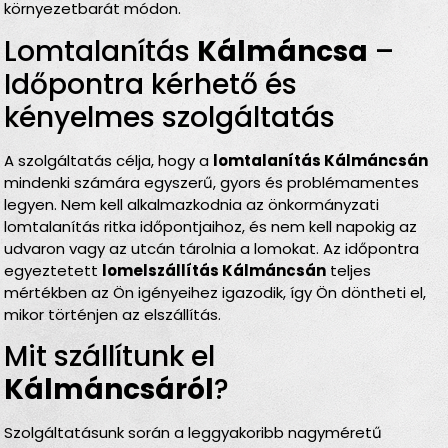
környezetbarát módon.
Lomtalanítás
Kálmáncsa
–
Időpontra kérhető és
kényelmes szolgáltatás
A szolgáltatás célja, hogy a
lomtalanítás Kálmáncsán
mindenki számára egyszerű, gyors és problémamentes
legyen. Nem kell alkalmazkodnia az önkormányzati
lomtalanítás ritka időpontjaihoz, és nem kell napokig az
udvaron vagy az utcán tárolnia a lomokat. Az időpontra
egyeztetett
lomelszállítás Kálmáncsán
teljes
mértékben az Ön igényeihez igazodik, így Ön döntheti el,
mikor történjen az elszállítás.
Mit szállítunk el
Kálmáncsáról
?
Szolgáltatásunk során a leggyakoribb nagyméretű