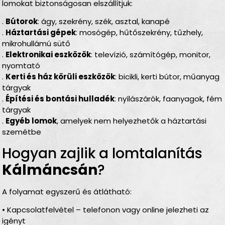
lomokat biztonságosan elszállítjuk:
.
Bútorok
: ágy, szekrény, szék, asztal, kanapé
.
Háztartási gépek
: mosógép, hűtőszekrény, tűzhely,
mikrohullámú sütő
.
Elektronikai eszközök
: televízió, számítógép, monitor,
nyomtató
.
Kerti és ház körüli eszközök
: bicikli, kerti bútor, műanyag
tárgyak
.
Építési és bontási hulladék
: nyílászárók, faanyagok, fém
tárgyak
.
Egyéb lomok
, amelyek nem helyezhetők a háztartási
szemétbe
Hogyan zajlik a lomtalanítás
Kálmáncsán
?
A folyamat egyszerű és átlátható:
• Kapcsolatfelvétel – telefonon vagy online jelezheti az
igényt