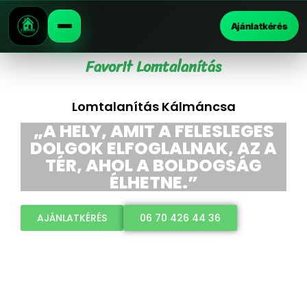
Ajánlatkérés
Favorit Lomtalanítás
Lomtalanítás Kálmáncsa
„A HELY, AMIT A FELESLEGES
DOLGOK ELFOGLALNAK, AZ A
TÉR, AHOL A BOLDOGSÁG
ÉLHETNE.”
AJÁNLATKÉRÉS
06 70 426 44 36