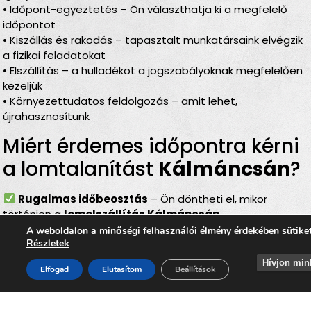
• Időpont-egyeztetés – Ön választhatja ki a megfelelő
időpontot
• Kiszállás és rakodás – tapasztalt munkatársaink elvégzik
a fizikai feladatokat
• Elszállítás – a hulladékot a jogszabályoknak megfelelően
kezeljük
• Környezettudatos feldolgozás – amit lehet,
újrahasznosítunk
Miért érdemes időpontra kérni
a lomtalanítást
Kálmáncsán
?
Rugalmas időbeosztás
– Ön döntheti el, mikor
történjen a
lomelszállítás Kálmáncsán
Komplett szolgáltatás
– rakodás, szállítás és
A weboldalon a minőségi felhasználói élmény érdekében sütike
Részletek
elszámolás egyben
Bírságmentes megoldás
– nem kell közterületre
Hívjon min
Elfogad
Elutasítom
Beállítások
kihelyezni a lomokat
Környezetbarát feldolgozás
– felelős, szelektív
hulladékkezelés