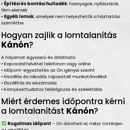
•
Építési és bontási hulladék
: faanyagok, nyílászárók,
fém elemek
•
Egyéb lomok
, amelyek nem helyezhetők a háztartási
szemétbe
Hogyan zajlik a lomtalanítás
Kánón
?
A folyamat egyszerű és átlátható:
• Kapcsolatfelvétel telefonon vagy online
• Időpont-egyeztetés az Ön igényei szerint
• Kiszállás és rakodás tapasztalt munkatársakkal
• Elszállítás és elszámolás
• Környezettudatos feldolgozás és szelektálás
Miért érdemes időpontra kérni
a lomtalanítást
Kánón
?
Rugalmas időpont
– Ön döntheti el, mikor történjen
az elszállítás