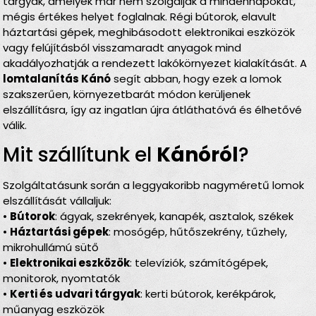
tárgyak, amelyek már nem szolgálják a mindennapokat,
mégis értékes helyet foglalnak. Régi bútorok, elavult
háztartási gépek, meghibásodott elektronikai eszközök
vagy felújításból visszamaradt anyagok mind
akadályozhatják a rendezett lakókörnyezet kialakítását. A
lomtalanítás Kánó
segít abban, hogy ezek a lomok
szakszerűen, környezetbarát módon kerüljenek
elszállításra, így az ingatlan újra átláthatóvá és élhetővé
válik.
Mit szállítunk el
Kánóról
?
Szolgáltatásunk során a leggyakoribb nagyméretű lomok
elszállítását vállaljuk:
•
Bútorok
: ágyak, szekrények, kanapék, asztalok, székek
•
Háztartási gépek
: mosógép, hűtőszekrény, tűzhely,
mikrohullámú sütő
•
Elektronikai eszközök
: televíziók, számítógépek,
monitorok, nyomtatók
•
Kerti és udvari tárgyak
: kerti bútorok, kerékpárok,
műanyag eszközök