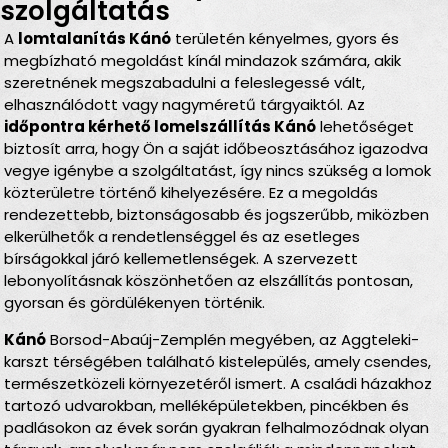
szolgáltatás
A
lomtalanítás Kánó
területén kényelmes, gyors és
megbízható megoldást kínál mindazok számára, akik
szeretnének megszabadulni a feleslegessé vált,
elhasználódott vagy nagyméretű tárgyaiktól. Az
időpontra kérhető lomelszállítás Kánó
lehetőséget
biztosít arra, hogy Ön a saját időbeosztásához igazodva
vegye igénybe a szolgáltatást, így nincs szükség a lomok
közterületre történő kihelyezésére. Ez a megoldás
rendezettebb, biztonságosabb és jogszerűbb, miközben
elkerülhetők a rendetlenséggel és az esetleges
bírságokkal járó kellemetlenségek. A szervezett
lebonyolításnak köszönhetően az elszállítás pontosan,
gyorsan és gördülékenyen történik.
Kánó
Borsod-Abaúj-Zemplén megyében, az Aggteleki-
karszt térségében található kistelepülés, amely csendes,
természetközeli környezetéről ismert. A családi házakhoz
tartozó udvarokban, melléképületekben, pincékben és
padlásokon az évek során gyakran felhalmozódnak olyan