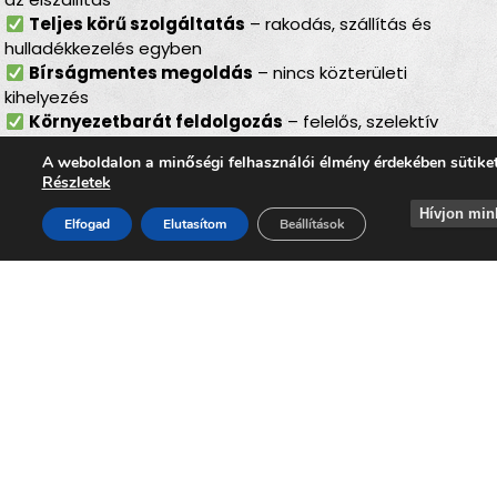
Teljes körű szolgáltatás
– rakodás, szállítás és
hulladékkezelés egyben
Bírságmentes megoldás
– nincs közterületi
kihelyezés
Környezetbarát feldolgozás
– felelős, szelektív
hulladékkezelés
A weboldalon a minőségi felhasználói élmény érdekében sütike
Gyors ügyintézés
– szervezett, hatékony lebonyolítás
Részletek
Akár
költözés, felújítás, öröklés, padlás- vagy
Hívjon min
Elfogad
Elutasítom
Beállítások
pinceürítés, udvartakarítás vagy régi bútorok
lecserélése előtt
áll, a
lomtalanítás Kánó
minden
élethelyzetben megbízható megoldást kínál. A
szolgáltatás segítségével Ön gyorsan, kényelmesen és
biztonságosan szabadulhat meg a felhalmozódott
lomoktól, miközben hozzájárul
Kánó
tiszta, rendezett és
élhető környezetének megőrzéséhez.