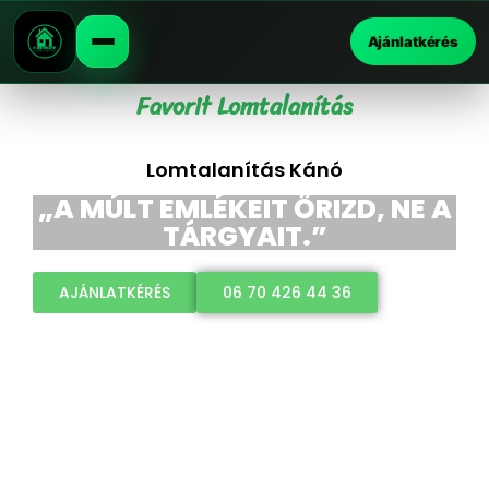
Ajánlatkérés
Favorit Lomtalanítás
Lomtalanítás Kánó
„A MÚLT EMLÉKEIT ŐRIZD, NE A
TÁRGYAIT.”
AJÁNLATKÉRÉS
06 70 426 44 36